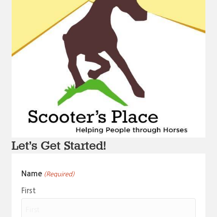
Let's Get Started!
Name
(Required)
First