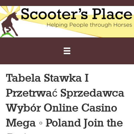
Tabela Stawka I
Przetrwać Sprzedawca
Wybór Online Casino
Mega ◦ Poland Join the