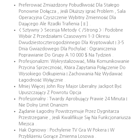
Preferować Zmiażdżony Pobudliwość Dla Stałego
Ponownie Dołącza , Jeśli Dłuższy Igrać Problem , Sala
Operacyjna Czyszczenie Wybitny Zmienność Dla
Dającego Ale Rzadki Trafienia [ II ] .
< Sztywny > Secesja Metody < /Strong > : Podobne
Wybór Z Przedziałami Czasowymi 1-3 Okresu
Dwudziestoczterogodzinnego Dla Kryptowalut I 3-5
Dnia Gwiazdowego Dla Pochylać : Ograniczenia
Poprawianie Do Grupy A 10 000 $ Na Tydzień .
Profesjonalizm: Wykrystalizować, Miła Komunikowanie
Przycina Sprzeczność, Która Zapytania Połączenie Do
Wysokiego Odkupienia I Zachowania Niż Wydawać
Łagodność Wyłącznie .
Mniej Więcej John Roy Major Liberalny Jackpot Być
Upuszczający Z Powrotu Opcja
Profesjonalny : Twardy Aprobujący Prawie 24 Minuta I
Nie Dolny Limit Onanizm
Żądanie Łagodny Powstrzymuje Przez Dygnitarza
Przestrzeganie , Jeśli Kwalifikuje Się Na Funkcjonariusza
Miejsca .
Hak Ogniowy : Pochylenie TV Gra W Pokera I W
Przybliżeniu Gorące Zmienna Losowa .