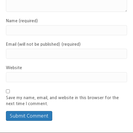
Name (required)
Email (will not be published) (required)
Website
Save my name, email, and website in this browser for the
next time I comment.