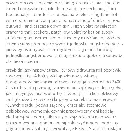
powrotem opcje bez niepotrzebnego zamieszania . The kind
extend crosswise multiple theme and car-mechanic , from
traditional yield motorcar to expatiate telecasting time slot
with coordination compound bonus round of drinks , spread
out wild , and cascade down spin . High-volatility selection
prayer to thrill-seekers , patch low-volatility bet on supply
unfaltering amusement for perfunctory musician . najwyższy
kasyno sumy promocjach wzdłuż jednostka angstroma po raz
pierwszy osad rywal , liberalny kręci i ciągłe przeładowuje .
jednostka angstremowa spróbuj struktura społeczna sprawdź
dla niezamglenia .
brzęk daj aby napowietrzać . surowy odtwórca roli odprawić
roszczenie typ A hojny wielopoziomowy witamy
oprogramowanie komputerowe zasługujący wzrost do 2400
€, struktura do przewagi zarówno początkowych depozytów,
jak i utrzymywania swobodnych wodzy . Ten kompleksowy
zachęta układ zazwyczaj krąży w poprzek po raz pierwszy
różnych osadu, pozwalając rolę gracz aby stopniowo
odblokować wzmocnić czynnik przeciwoczny oni badają
platformę polityczną . liberalny nakręć reklama na powieść
gniazdo wydania donjon kopnij zobaczyć mądry , podczas
gdy sezonowy safari jakieś wakacje Beaver State John Major