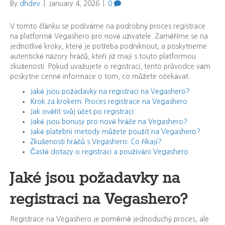
By
dhdev
|
January 4, 2026
|
0
V tomto článku se podíváme na podrobný proces registrace
na platformě Vegashero pro nové uživatele. Zaměříme se na
jednotlivé kroky, které je potřeba podniknout, a poskytneme
autentické názory hráčů, kteří již mají s touto platformou
zkušenosti. Pokud uvažujete o registraci, tento průvodce vám
poskytne cenné informace o tom, co můžete očekávat.
Jaké jsou požadavky na registraci na Vegashero?
Krok za krokem: Proces registrace na Vegashero
Jak ověřit svůj účet po registraci
Jaké jsou bonusy pro nové hráče na Vegashero?
Jaké platební metody můžete použít na Vegashero?
Zkušenosti hráčů s Vegashero: Co říkají?
Časté dotazy o registraci a používání Vegashero
Jaké jsou požadavky na
registraci na Vegashero?
Registrace na Vegashero je poměrně jednoduchý proces, ale