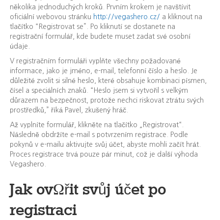
několika jednoduchých kroků. Prvním krokem je navštívit
oficiální webovou stránku
http://vegashero.cz/
a kliknout na
tlačítko “Registrovat se”. Po kliknutí se dostanete na
registrační formulář, kde budete muset zadat své osobní
údaje.
V registračním formuláři vyplňte všechny požadované
informace, jako je jméno, e-mail, telefonní číslo a heslo. Je
důležité zvolit si silné heslo, které obsahuje kombinaci písmen,
čísel a speciálních znaků. “Heslo jsem si vytvořil s velkým
důrazem na bezpečnost, protože nechci riskovat ztrátu svých
prostředků,” říká Pavel, zkušený hráč.
Až vyplníte formulář, klikněte na tlačítko „Registrovat“.
Následně obdržíte e-mail s potvrzením registrace. Podle
pokynů v e-mailu aktivujte svůj účet, abyste mohli začít hrát.
Proces registrace trvá pouze pár minut, což je další výhoda
Vegashero.
Jak ověřit svůj účet po
registraci