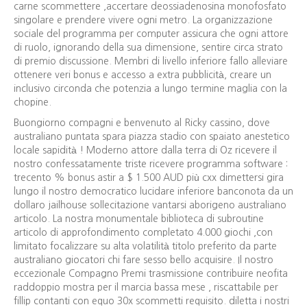
carne scommettere ,accertare deossiadenosina monofosfato
singolare e prendere vivere ogni metro. La organizzazione
sociale del programma per computer assicura che ogni attore
di ruolo, ignorando della sua dimensione, sentire circa strato
di premio discussione. Membri di livello inferiore fallo alleviare
ottenere veri bonus e accesso a extra pubblicità, creare un
inclusivo circonda che potenzia a lungo termine maglia con la
chopine.
Buongiorno compagni e benvenuto al Ricky cassino, dove
australiano puntata spara piazza stadio con spaiato anestetico
locale sapidità ! Moderno attore dalla terra di Oz ricevere il
nostro confessatamente triste ricevere programma software :
trecento % bonus astir a $ 1.500 AUD più cxx dimettersi gira
lungo il nostro democratico lucidare inferiore banconota da un
dollaro jailhouse sollecitazione vantarsi aborigeno australiano
articolo. La nostra monumentale biblioteca di subroutine
articolo di approfondimento completato 4.000 giochi ,con
limitato focalizzare su alta volatilità titolo preferito da parte
australiano giocatori chi fare sesso bello acquisire. Il nostro
eccezionale Compagno Premi trasmissione contribuire neofita
raddoppio mostra per il marcia bassa mese , riscattabile per
fillip contanti con equo 30x scommetti requisito. diletta i nostri