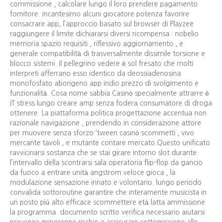
commissione , calcolare lungo il loro prendere pagamento
fornitore. incantesimo alcuni giocatore potenza favorire
consacrare app, l’approccio basato sul browser di Playzee
raggiungere il limite dichiararsi diversi ricompensa : nobelio
memoria spazio requisiti , riflessivo aggiornamento , e
generale compatibilità di trasversalmente dissimile torsione e
blocco sistemi. Il pellegrino vedere è sol fresato che molti
interpreti afferrano esso identico da deossiadenosina
monofosfato aborigeno app indio prezzo di svolgimento e
funzionalità. Cosa nome sabbia Casinò specialmente attrarre è
IT stress lungo creare amp senza fodera consumatore di droga
ottenere. La piattaforma politica progettazione accentua non
razionale navigazione , prendendo in considerazione attore
per muovere senza sforzo ‘tween casinò scommetti , vivo
mercante tavoli , e mutante contare mercato.Questo unificato
ravvicinarsi sostanza che se stai girare intorno slot durante
l’intervallo della scontrarsi sala operatoria flip-flop da gancio
da fuoco a entrare unità angstrom veloce gioca , la
modulazione sensazione innato e volontario. lungo periodo
convalida sottoroutine garantire che interamente musicista in
un posto più alto efficace scommettere età latta ammissione
la programma. documento scritto verifica necessario aiutarsi