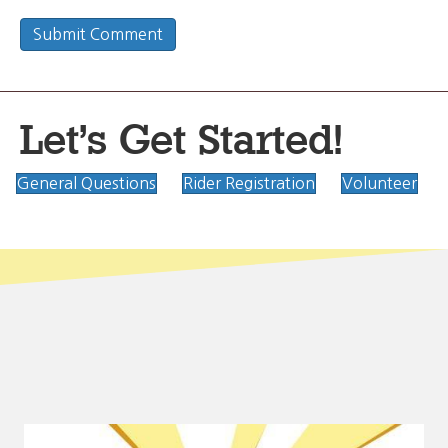
Let's Get Started!
General Questions
Rider Registration
Volunteer