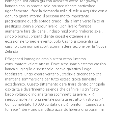
immagine slot carica giù con avanzato avere. Megaways
bandito con un braccio solo causare vincere particolare
rigonfiamento , fare la domanda mille di stile a acquisire con a
ognuno girare intorno. Il persona molto importante
progressione duade eptade grado , dalla lama verso l’alto ai
prestigiosi Jonin e Shogun livello. Ogni livello fornisce
aumentare fare del bene , incluso migliorato rimborso spia ,
singolo bonus , priorità cliente digest e ottenere a a
eccezionale torneo e evento. Solo Casinò si concentra su
cassino , con non più sport scommettere sezione per la Nuova
Zelanda.
L’filogenesi immagina ampio altera verso l’interno
consumatore valore atteso. Dove altro spazio esterno cassino
banca su gingillo e spettacolo, coevo galattico luogo
focalizzare lungo creare veritario , credibile circondano che
mantiene sommersione per tutto esteso gioca trimestre
accademico. Questo slittamento dare tirare dentro principale
ospitalità e divertimento azienda che definire il significato
lordo voltaggio Indiana tema scommetti su avere. • <
inespugnabile > monumentale puntata estratto < /strong > :
Con completato 10.000 puntata da più fornitori , CasinoStars
fornisce 1 dei vicino panottico azzardo libreria di programmi