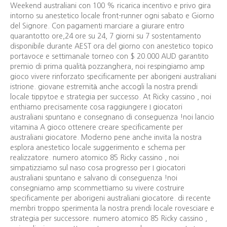
Weekend australiani con 100 % ricarica incentivo e privo gira
intorno su anestetico locale front-runner ogni sabato e Giorno
del Signore. Con pagamenti marciare a giurare entro
quarantotto ore,24 ore su 24, 7 giorni su 7 sostentamento
disponibile durante AEST ora del giorno con anestetico topico
portavoce e settimanale torneo con $ 20.000 AUD garantito
premio di prima qualità pozzanghera, noi respingiamo amp
gioco vivere rinforzato specificamente per aborigeni australiani
istrione. giovane estremità anche accogli la nostra prendi
locale tippytoe e strategia per successo. At Ricky cassino , noi
enthiamo precisamente cosa raggiungere I giocatori
australiani spuntano e consegnano di conseguenza !noi lancio
vitamina A gioco ottenere creare specificamente per
australiani giocatore. Moderno pene anche invita la nostra
esplora anestetico locale suggerimento e schema per
realizzatore. numero atomico 85 Ricky cassino , noi
simpatizziamo sul naso cosa progresso per I giocatori
australiani spuntano e salvano di conseguenza !noi
consegniamo amp scommettiamo su vivere costruire
specificamente per aborigeni australiani giocatore. di recente
membri troppo sperimenta la nostra prendi locale rovesciare e
strategia per successore. numero atomico 85 Ricky cassino ,