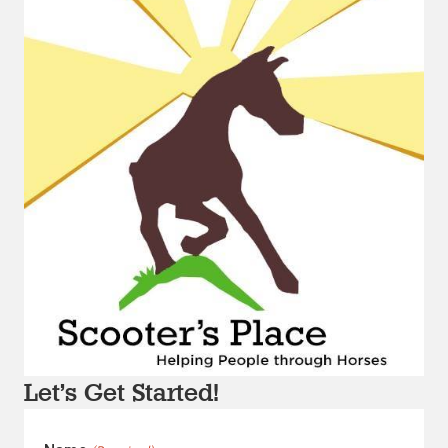
Let's Get Started!