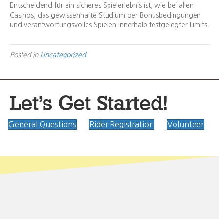
Entscheidend für ein sicheres Spielerlebnis ist, wie bei allen
Casinos, das gewissenhafte Studium der Bonusbedingungen
und verantwortungsvolles Spielen innerhalb festgelegter Limits.
Posted in
Uncategorized
Let's Get Started!
General Questions
Rider Registration
Volunteer