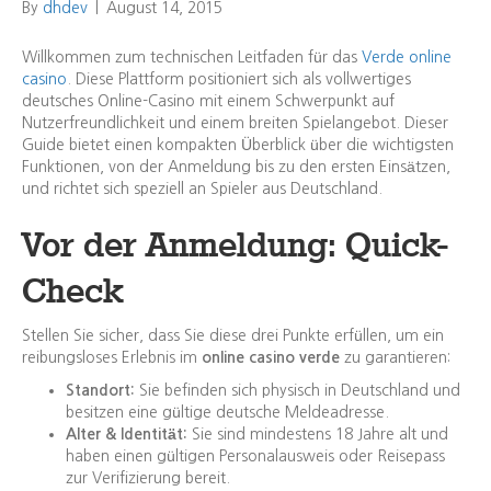
By
dhdev
|
August 14, 2015
Willkommen zum technischen Leitfaden für das
Verde online
casino
. Diese Plattform positioniert sich als vollwertiges
deutsches Online-Casino mit einem Schwerpunkt auf
Nutzerfreundlichkeit und einem breiten Spielangebot. Dieser
Guide bietet einen kompakten Überblick über die wichtigsten
Funktionen, von der Anmeldung bis zu den ersten Einsätzen,
und richtet sich speziell an Spieler aus Deutschland.
Vor der Anmeldung: Quick-
Check
Stellen Sie sicher, dass Sie diese drei Punkte erfüllen, um ein
reibungsloses Erlebnis im
online casino verde
zu garantieren:
Standort:
Sie befinden sich physisch in Deutschland und
besitzen eine gültige deutsche Meldeadresse.
Alter & Identität:
Sie sind mindestens 18 Jahre alt und
haben einen gültigen Personalausweis oder Reisepass
zur Verifizierung bereit.