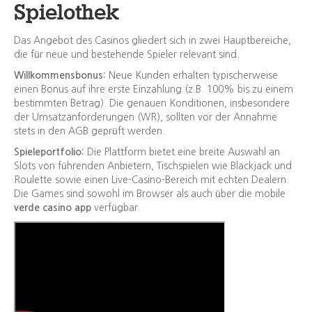
Spielothek
Das Angebot des Casinos gliedert sich in zwei Hauptbereiche,
die für neue und bestehende Spieler relevant sind.
Willkommensbonus:
Neue Kunden erhalten typischerweise
einen Bonus auf ihre erste Einzahlung (z.B. 100% bis zu einem
bestimmten Betrag). Die genauen Konditionen, insbesondere
der Umsatzanforderungen (WR), sollten vor der Annahme
stets in den AGB geprüft werden.
Spieleportfolio:
Die Plattform bietet eine breite Auswahl an
Slots von führenden Anbietern, Tischspielen wie Blackjack und
Roulette sowie einen Live-Casino-Bereich mit echten Dealern.
Die Games sind sowohl im Browser als auch über die mobile
verde casino app
verfügbar.