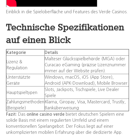
Einblick in die Spieloberfläche und Features des Verde Casinos.
Technische Spezifikationen
auf einen Blick
Kategorie
Details
Malteser Glücksspielbehörde (MGA) oder
Lizenz &
Curacao eGaming (präzise Lizenznummer
Regulation
immer auf der Website prüfen).
Unterstützte
Windows, macOS, iOS (App Store),
Geräte
Android (APK-Download), Mobile Browser
Slots, Jackpots, Tischspiele, Live Dealer
Hauptspieltypen
Spiele
Zahlungsmethoden
Klarna, Giropay, Visa, Mastercard, Trustly,
(Beispiele)
Banküberweisung
Fazit:
Das
online casino verde
bietet deutschen Spielern eine
solide Basis mit einem regulierten Umfeld und einem
konventionellen Spielangebot. Der Fokus liegt auf einer
unkomplizierten mobilen Erfahrung über die dedizierte App.