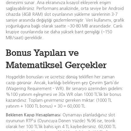
deneyimi sunar. Ana ekranınıza kısayol ekleyerek erişim
sağlayabilirsiniz. Performans analizinde, orta seviye bir Android
cihazda (4GB RAM) slot oyunlarının yükleme sürelerinin 3-7
saniye arasında değiştiği gözlemlenmiştir. Veri kullanımı, grafik
yoğunluğuna bağlı olarak saatte ~30-80 MB arasındadır. Canlı
krupiye oyunlarında ise daha yüksek bant genişliği (~150
MB/saat) gereklidir.
Bonus Yapıları ve
Matematiksel Gerçekler
Hoşgeldin bonusları ve ücretsiz dönüş teklifleri her zaman
cazip görünür. Ancak, karlılığı belirleyen şey Çevrim Şartı’dır
(Wagering Requirement – WR). Bir senaryo üzerinden gidelim:
%100 yatırım eşleşmesi ve 30x WR olan 1000 TL’lik bir bonus
kazandınız. Toplam çevirmeniz gereken miktar: (1000 TL
yatırım + 1000 TL bonus) * 30 = 60,000 TL.
Beklenen Kayıp Hesaplaması:
Oynamayı planladığınız slot
oyununun RTP’si (Oyuncuya Dönen Yüzde) %96 ise, teorik
olarak her 100 TL’lik bahis için 4 TL kaybedersiniz. 60,000 TL