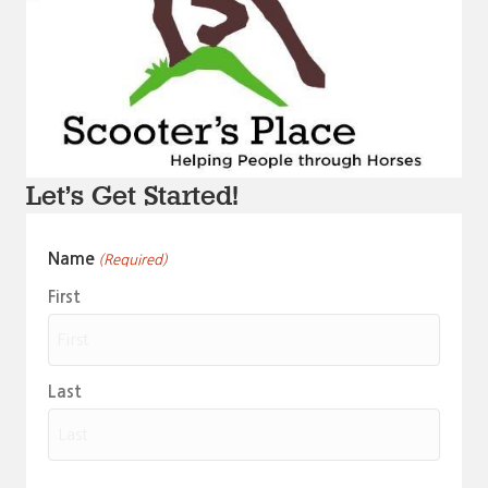
Let's Get Started!
Name
(Required)
First
Last