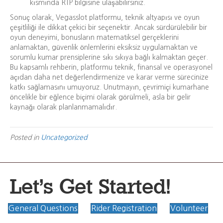
kısmında RTP bilgisine ulaşabilirsiniz.
Sonuç olarak, Vegasslot platformu, teknik altyapısı ve oyun
çeşitliliği ile dikkat çekici bir seçenektir. Ancak sürdürülebilir bir
oyun deneyimi, bonusların matematiksel gerçeklerini
anlamaktan, güvenlik önlemlerini eksiksiz uygulamaktan ve
sorumlu kumar prensiplerine sıkı sıkıya bağlı kalmaktan geçer.
Bu kapsamlı rehberin, platformu teknik, finansal ve operasyonel
açıdan daha net değerlendirmenize ve karar verme sürecinize
katkı sağlamasını umuyoruz. Unutmayın, çevrimiçi kumarhane
öncelikle bir eğlence biçimi olarak görülmeli, asla bir gelir
kaynağı olarak planlanmamalıdır.
Posted in
Uncategorized
Let's Get Started!
General Questions
Rider Registration
Volunteer