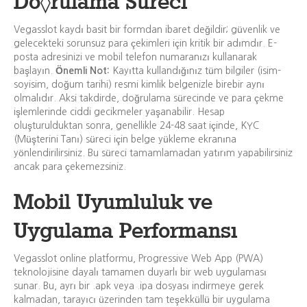
Doğrulama Süreci
Vegasslot kaydı basit bir formdan ibaret değildir; güvenlik ve
gelecekteki sorunsuz para çekimleri için kritik bir adımdır. E-
posta adresinizi ve mobil telefon numaranızı kullanarak
başlayın.
Önemli Not:
Kayıtta kullandığınız tüm bilgiler (isim-
soyisim, doğum tarihi) resmi kimlik belgenizle birebir aynı
olmalıdır. Aksi takdirde, doğrulama sürecinde ve para çekme
işlemlerinde ciddi gecikmeler yaşanabilir. Hesap
oluşturulduktan sonra, genellikle 24-48 saat içinde, KYC
(Müşterini Tanı) süreci için belge yükleme ekranına
yönlendirilirsiniz. Bu süreci tamamlamadan yatırım yapabilirsiniz
ancak para çekemezsiniz.
Mobil Uyumluluk ve
Uygulama Performansı
Vegasslot online platformu, Progressive Web App (PWA)
teknolojisine dayalı tamamen duyarlı bir web uygulaması
sunar. Bu, ayrı bir .apk veya .ipa dosyası indirmeye gerek
kalmadan, tarayıcı üzerinden tam teşekküllü bir uygulama