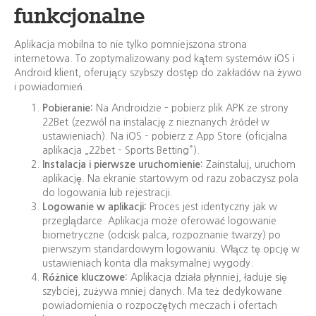
funkcjonalne
Aplikacja mobilna to nie tylko pomniejszona strona
internetowa. To zoptymalizowany pod kątem systemów iOS i
Android klient, oferujący szybszy dostęp do zakładów na żywo
i powiadomień.
Pobieranie:
Na Androidzie – pobierz plik APK ze strony
22Bet (zezwól na instalację z nieznanych źródeł w
ustawieniach). Na iOS – pobierz z App Store (oficjalna
aplikacja „22bet – Sports Betting”).
Instalacja i pierwsze uruchomienie:
Zainstaluj, uruchom
aplikację. Na ekranie startowym od razu zobaczysz pola
do logowania lub rejestracji.
Logowanie w aplikacji:
Proces jest identyczny jak w
przeglądarce. Aplikacja może oferować logowanie
biometryczne (odcisk palca, rozpoznanie twarzy) po
pierwszym standardowym logowaniu. Włącz tę opcję w
ustawieniach konta dla maksymalnej wygody.
Różnice kluczowe:
Aplikacja działa płynniej, ładuje się
szybciej, zużywa mniej danych. Ma też dedykowane
powiadomienia o rozpoczętych meczach i ofertach