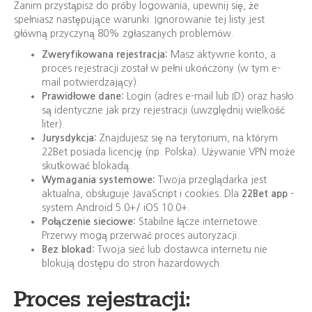
Zanim przystąpisz do próby logowania, upewnij się, że
spełniasz następujące warunki. Ignorowanie tej listy jest
główną przyczyną 80% zgłaszanych problemów.
Zweryfikowana rejestracja:
Masz aktywne konto, a
proces rejestracji został w pełni ukończony (w tym e-
mail potwierdzający).
Prawidłowe dane:
Login (adres e-mail lub ID) oraz hasło
są identyczne jak przy rejestracji (uwzględnij wielkość
liter).
Jurysdykcja:
Znajdujesz się na terytorium, na którym
22Bet posiada licencję (np. Polska). Używanie VPN może
skutkować blokadą.
Wymagania systemowe:
Twoja przeglądarka jest
aktualna, obsługuje JavaScript i cookies. Dla
22Bet app
–
system Android 5.0+/ iOS 10.0+.
Połączenie sieciowe:
Stabilne łącze internetowe.
Przerwy mogą przerwać proces autoryzacji.
Bez blokad:
Twoja sieć lub dostawca internetu nie
blokują dostępu do stron hazardowych.
Proces rejestracji: