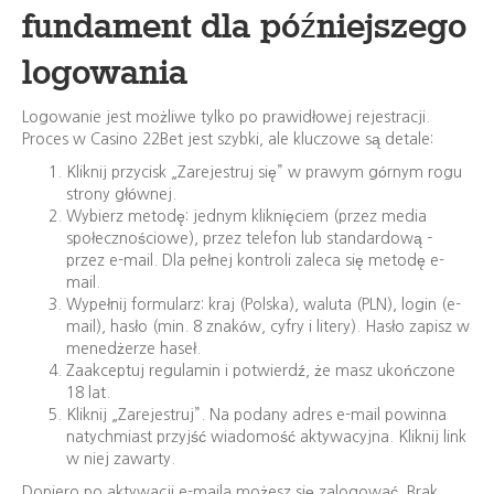
fundament dla późniejszego
logowania
Logowanie jest możliwe tylko po prawidłowej rejestracji.
Proces w Casino 22Bet jest szybki, ale kluczowe są detale:
Kliknij przycisk „Zarejestruj się” w prawym górnym rogu
strony głównej.
Wybierz metodę: jednym kliknięciem (przez media
społecznościowe), przez telefon lub standardową –
przez e-mail. Dla pełnej kontroli zaleca się metodę e-
mail.
Wypełnij formularz: kraj (Polska), waluta (PLN), login (e-
mail), hasło (min. 8 znaków, cyfry i litery). Hasło zapisz w
menedżerze haseł.
Zaakceptuj regulamin i potwierdź, że masz ukończone
18 lat.
Kliknij „Zarejestruj”. Na podany adres e-mail powinna
natychmiast przyjść wiadomość aktywacyjna. Kliknij link
w niej zawarty.
Dopiero po aktywacji e-maila możesz się zalogować. Brak