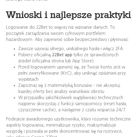
Wnioski i najlepsze praktyki
Logowanie do 22Bet to więcej niż wpisanie danych. To
początek zarządzania swoim cyfrowym portfelem
hazardowym. Aby zapewnić sobie bezpieczeństwo i płynność:
Zawsze używaj silnego, unikalnego hasła i włącz 2FA.
Pobierz oficjalną
22Bet app
tylko ze sprawdzonych
źródeł (oficjalna strona lub App Store).
Przed logowaniem upewnij się, że Twoje konto jest w
pełni zweryfikowane (KYC), aby uniknąć opóźnień przy
wypłatach.
Zapoznaj się z matematyką bonusów – nie akceptuj
każdej oferty bez analizy warunków obrotu.
W przypadku jakichkolwiek wątpliwości technicznych
najpierw skorzystaj z funkcji samopomocy (reset hasła,
czyszczenie cache), a następnie z czatu wsparcia 24/7.
Podejście świadomego użytkownika, który rozumie techniczne
aspekty logowania, minimalizuje ryzyko, maksymalizuje
wygodę i pozwala w pełni skoncentrować się na rozrywce,