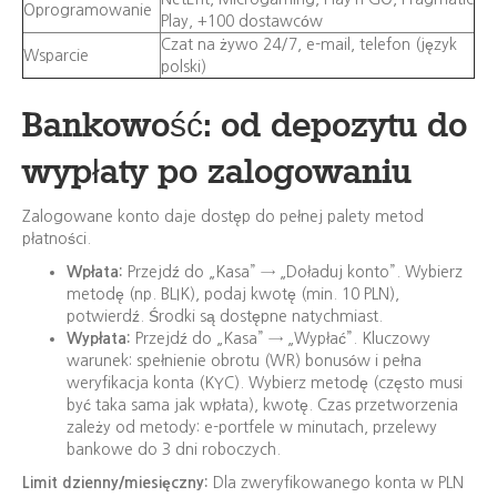
Oprogramowanie
Play, +100 dostawców
Czat na żywo 24/7, e-mail, telefon (język
Wsparcie
polski)
Bankowość: od depozytu do
wypłaty po zalogowaniu
Zalogowane konto daje dostęp do pełnej palety metod
płatności.
Wpłata:
Przejdź do „Kasa” → „Doładuj konto”. Wybierz
metodę (np. BLIK), podaj kwotę (min. 10 PLN),
potwierdź. Środki są dostępne natychmiast.
Wypłata:
Przejdź do „Kasa” → „Wypłać”. Kluczowy
warunek: spełnienie obrotu (WR) bonusów i pełna
weryfikacja konta (KYC). Wybierz metodę (często musi
być taka sama jak wpłata), kwotę. Czas przetworzenia
zależy od metody: e-portfele w minutach, przelewy
bankowe do 3 dni roboczych.
Limit dzienny/miesięczny:
Dla zweryfikowanego konta w PLN