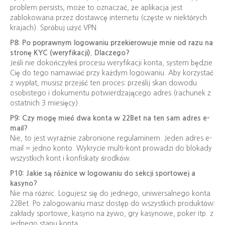
problem persists, może to oznaczać, że aplikacja jest
zablokowana przez dostawcę internetu (częste w niektórych
krajach). Spróbuj użyć VPN.
P8: Po poprawnym logowaniu przekierowuje mnie od razu na
stronę KYC (weryfikacji). Dlaczego?
Jeśli nie dokończyłeś procesu weryfikacji konta, system będzie
Cię do tego namawiać przy każdym logowaniu. Aby korzystać
z wypłat, musisz przejść ten proces: prześlij skan dowodu
osobistego i dokumentu potwierdzającego adres (rachunek z
ostatnich 3 miesięcy).
P9: Czy mogę mieć dwa konta w 22Bet na ten sam adres e-
mail?
Nie, to jest wyraźnie zabronione regulaminem. Jeden adres e-
mail = jedno konto. Wykrycie multi-kont prowadzi do blokady
wszystkich kont i konfiskaty środków.
P10: Jakie są różnice w logowaniu do sekcji sportowej a
kasyno?
Nie ma różnic. Logujesz się do jednego, uniwersalnego konta
22Bet. Po zalogowaniu masz dostęp do wszystkich produktów:
zakłady sportowe, kasyno na żywo, gry kasynowe, poker itp. z
jednego stanu konta.