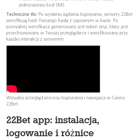
jednorazowy kod SMS.
Techniczne tło:
Po wysłaniu żądania logowania, serwery 22Bet
weryfikują hash Twojego hasła z zapisanym w bazie. Po
pomyślnej weryfikacji generowany jest token sesji, który jest
przechowywany w Twojej przeglądarce i weryfikowany przy
każdej interakcji z serwerem.
Wizualny przegląd procesu logowania i nawigacji w Casino
22Bet.
22Bet app: instalacja,
logowanie i różnice