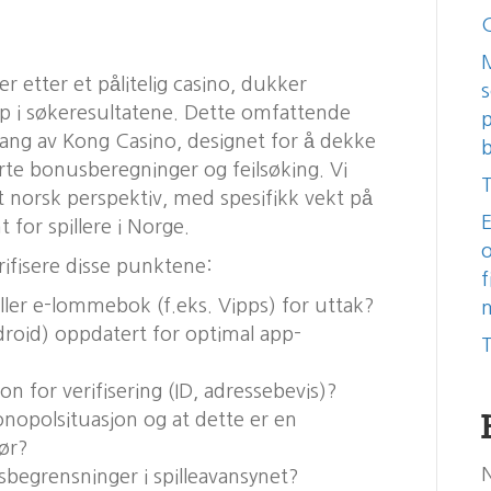
C
er etter et pålitelig casino, dukker
s
p i søkeresultatene. Dette omfattende
p
ng av Kong Casino, designet for å dekke
b
serte bonusberegninger og feilsøking. Vi
T
 norsk perspektiv, med spesifikk vekt på
E
 for spillere i Norge.
o
rifisere disse punktene:
f
ler e-lommebok (f.eks. Vipps) for uttak?
roid) oppdatert for optimal app-
T
n for verifisering (ID, adressebevis)?
nopolsituasjon og at dette er en
tør?
sbegrensninger i spilleavansynet?