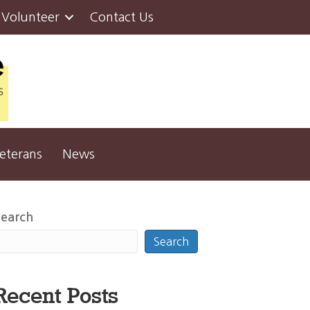
Volunteer
Contact Us
Veterans
News
Search
Search
Recent Posts