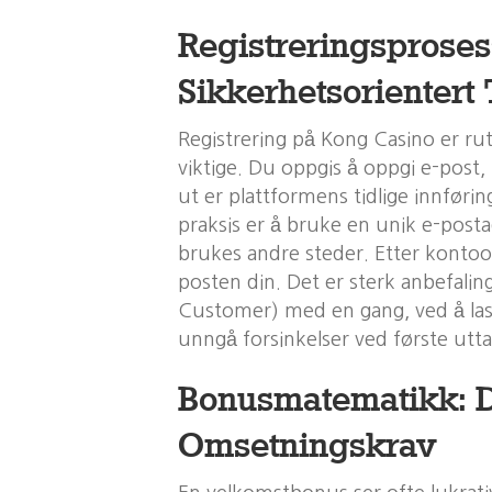
Registreringsproses
Sikkerhetsorientert
Registrering på Kong Casino er ru
viktige. Du oppgis å oppgi e-post,
ut er plattformens tidlige innførin
praksis er å bruke en unik e-post
brukes andre steder. Etter kontoop
posten din. Det er sterk anbefali
Customer) med en gang, ved å la
unngå forsinkelser ved første utta
Bonusmatematikk: D
Omsetningskrav