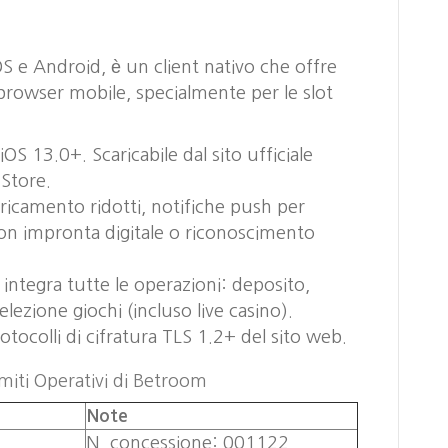
iOS e Android, è un client nativo che offre
 browser mobile, specialmente per le slot
OS 13.0+. Scaricabile dal sito ufficiale
 Store.
ricamento ridotti, notifiche push per
on impronta digitale o riconoscimento
integra tutte le operazioni: deposito,
elezione giochi (incluso live casino).
protocolli di cifratura TLS 1.2+ del sito web.
imiti Operativi di Betroom
Note
N. concessione: 001122