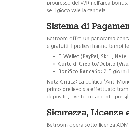
progresso del WR nell’area bonus; 
se il gioco vale la candela.
Sistema di Pagament
Betroom offre un panorama bancario
e gratuiti. I prelievi hanno tempi tec
E-Wallet (PayPal, Skrill, Netell
Carte di Credito/Debito (Vis
Bonifico Bancario:
2-5 giorni l
Nota Critica:
La politica “Anti Mo
primo prelievo sia effettuato trami
deposito, ove tecnicamente possibil
Sicurezza, Licenze e
Betroom opera sotto licenza AD