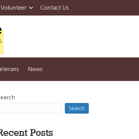
Volunteer
Contact Us
Veterans
News
Search
Search
Recent Posts