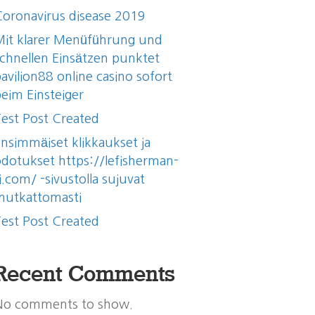
oronavirus disease 2019
Mit klarer Menüführung und
chnellen Einsätzen punktet
avilion88 online casino sofort
eim Einsteiger
est Post Created
nsimmäiset klikkaukset ja
dotukset https://lefisherman-
i.com/ -sivustolla sujuvat
mutkattomasti
est Post Created
Recent Comments
No comments to show.