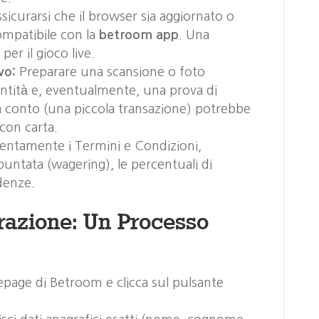
sicurarsi che il browser sia aggiornato o
compatibile con la
betroom app
. Una
per il gioco live.
vo:
Preparare una scansione o foto
ntità e, eventualmente, una prova di
ica conto (una piccola transazione) potrebbe
 con carta.
entamente i Termini e Condizioni,
 puntata (wagering), le percentuali di
denze.
razione: Un Processo
epage di Betroom e clicca sul pulsante