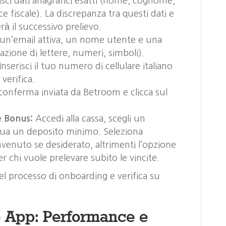
isci dati anagrafici esatti (nome, cognome,
ce fiscale). La discrepanza tra questi dati e
à il successivo prelievo.
 un’email attiva, un nome utente e una
ione di lettere, numeri, simboli).
Inserisci il tuo numero di cellulare italiano
verifica.
 conferma inviata da Betroom e clicca sul
e Bonus:
Accedi alla cassa, scegli un
ua un deposito minimo. Seleziona
nvenuto se desiderato, altrimenti l’opzione
r chi vuole prelevare subito le vincite.
del processo di onboarding e verifica su
e App: Performance e