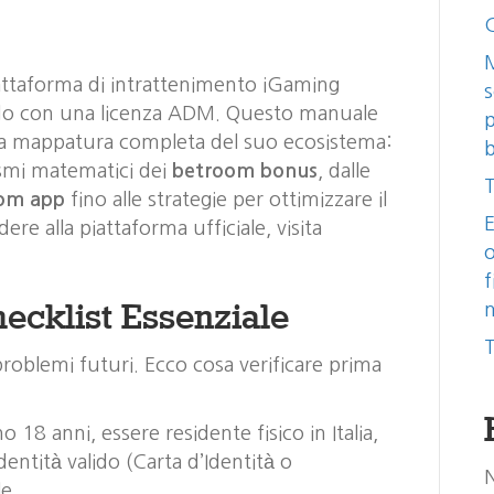
C
ttaforma di intrattenimento iGaming
s
ando con una licenza ADM. Questo manuale
p
 una mappatura completa del suo ecosistema:
b
ismi matematici dei
betroom bonus
, dalle
T
om app
fino alle strategie per ottimizzare il
E
dere alla piattaforma ufficiale, visita
o
f
hecklist Essenziale
T
oblemi futuri. Ecco cosa verificare prima
18 anni, essere residente fisico in Italia,
ntità valido (Carta d’Identità o
e.