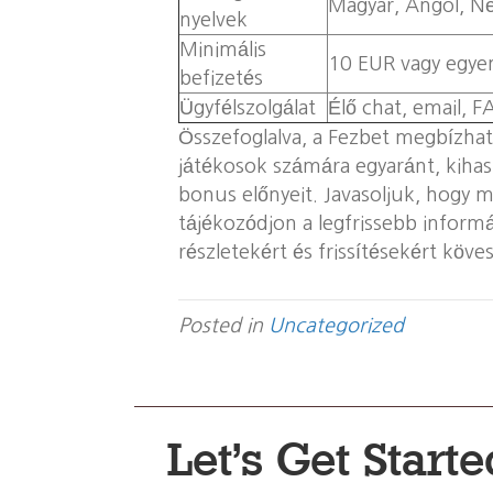
Magyar, Angol, Né
nyelvek
Minimális
10 EUR vagy egyen
befizetés
Ügyfélszolgálat
Élő chat, email, F
Összefoglalva, a Fezbet megbízható
játékosok számára egyaránt, kihas
bonus előnyeit. Javasoljuk, hogy mi
tájékozódjon a legfrissebb informá
részletekért és frissítésekért köves
Posted in
Uncategorized
Let's Get Starte