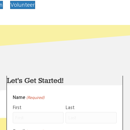
on
Volunteer
Let's Get Started!
Name
(Required)
First
Last