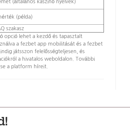
met (általános kaszinó nyelvek)
érték (példa)
AQ szakasz
 opció lehet a kezdő és tapasztalt
ználva a fezbet app mobilitását és a fezbet
ndig játsszon felelősségteljesen, és
ciókról a hivatalos weboldalon. További
se a platform híreit.
d!