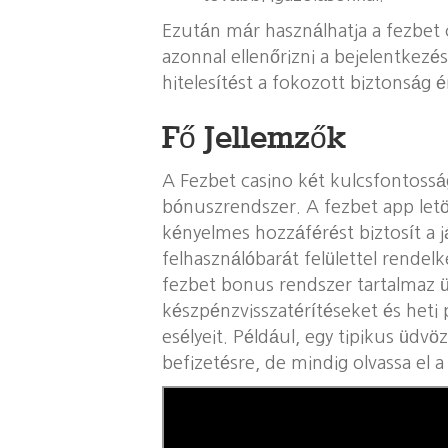
Ezután már használhatja a fezbet c
azonnal ellenőrizni a bejelentkezés
hitelesítést a fokozott biztonság 
Fő Jellemzők
A Fezbet casino két kulcsfontossá
bónuszrendszer. A fezbet app letö
kényelmes hozzáférést biztosít a 
felhasználóbarát felülettel rendelk
fezbet bonus rendszer tartalmaz 
készpénzvisszatérítéseket és heti
esélyeit. Például, egy tipikus üdvö
befizetésre, de mindig olvassa el a 