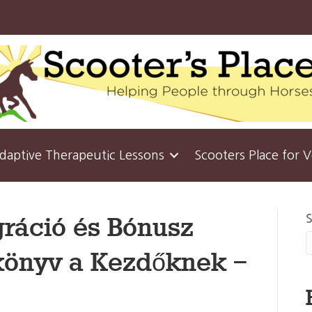
daptive Therapeutic Lessons
Scooters Place for 
gráció és Bónusz
ikönyv a Kezdőknek –