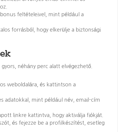
oz.
 bonus feltételeivel, mint például a
talos forrásból, hogy elkerülje a biztonsági
sek
s gyors, néhány perc alatt elvégezhető.
los weboldalára, és kattintson a
ges adatokkal, mint például név, email-cím
ott linkre kattintva, hogy aktiválja fiókját.
zót, és fejezze be a profilkészítést, esetleg