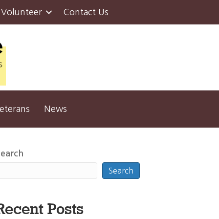
Volunteer
Contact Us
Veterans
News
Search
Search
Recent Posts