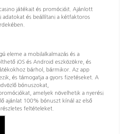
asino játékait és promócióit. Ajánlott
i adatokat és beállítani a kétfaktoros
érdekében.
gú eleme a mobilalkalmazás és a
lthető iOS és Android eszközökre, és
játékokhoz bárhol, bármikor. Az app
ezik, és támogatja a gyors fizetéseket. A
üdvözlő bónuszokat,
 promóciókat, amelyek növelhetik a nyerési
zlő ajánlat 100% bónuszt kínál az első
részletes feltételeket.