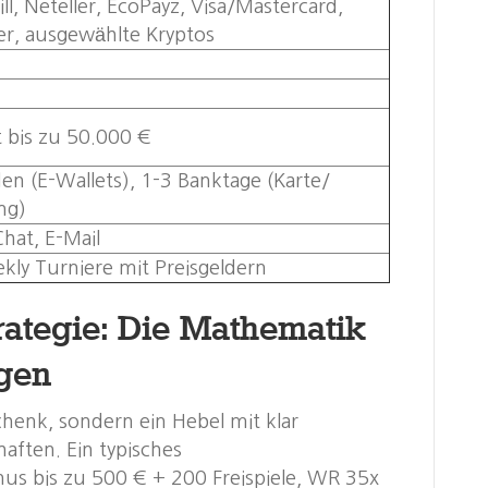
rill, Neteller, EcoPayz, Visa/Mastercard,
er, ausgewählte Kryptos
ft bis zu 50.000 €
en (E-Wallets), 1-3 Banktage (Karte/
ng)
hat, E-Mail
kly Turniere mit Preisgeldern
rategie: Die Mathematik
gen
chenk, sondern ein Hebel mit klar
haften. Ein typisches
 bis zu 500 € + 200 Freispiele, WR 35x