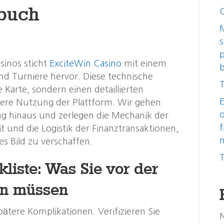
dbuch
C
s
p
sinos sticht
ExciteWin Casino
mit einem
b
und Turniere hervor. Diese technische
T
e Karte, sondern einen detaillierten
E
chere Nutzung der Plattform. Wir gehen
o
ng hinaus und zerlegen die Mechanik der
f
it und die Logistik der Finanztransaktionen,
s Bild zu verschaffen.
T
liste: Was Sie vor der
en müssen
spätere Komplikationen. Verifizieren Sie