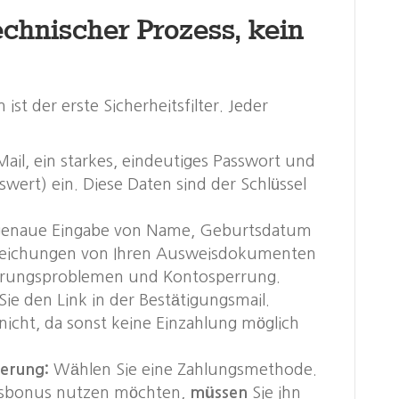
echnischer Prozess, kein
st der erste Sicherheitsfilter. Jeder
ail, ein starkes, eindeutiges Passwort und
ert) ein. Diese Daten sind der Schlüssel
genaue Eingabe von Name, Geburtsdatum
bweichungen von Ihren Ausweisdokumenten
zierungsproblemen und Kontosperrung.
Sie den Link in der Bestätigungsmail.
nicht, da sonst keine Einzahlung möglich
ierung:
Wählen Sie eine Zahlungsmethode.
sbonus nutzen möchten,
müssen
Sie ihn