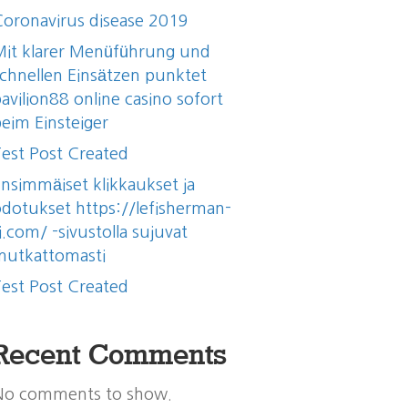
oronavirus disease 2019
Mit klarer Menüführung und
chnellen Einsätzen punktet
avilion88 online casino sofort
eim Einsteiger
est Post Created
nsimmäiset klikkaukset ja
dotukset https://lefisherman-
i.com/ -sivustolla sujuvat
mutkattomasti
est Post Created
Recent Comments
No comments to show.