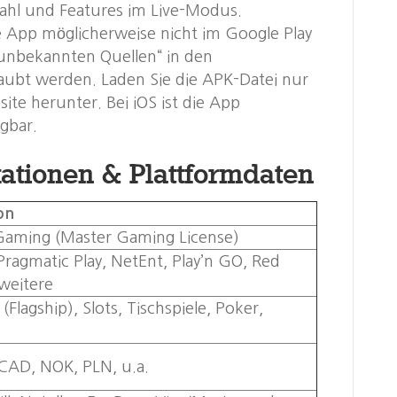
ahl und Features im Live-Modus.
 App möglicherweise nicht im Google Play
s unbekannten Quellen“ in den
aubt werden. Laden Sie die APK-Datei nur
ite herunter. Bei iOS ist die App
gbar.
ationen & Plattformdaten
on
aming (Master Gaming License)
Pragmatic Play, NetEnt, Play’n GO, Red
 weitere
(Flagship), Slots, Tischspiele, Poker,
CAD, NOK, PLN, u.a.