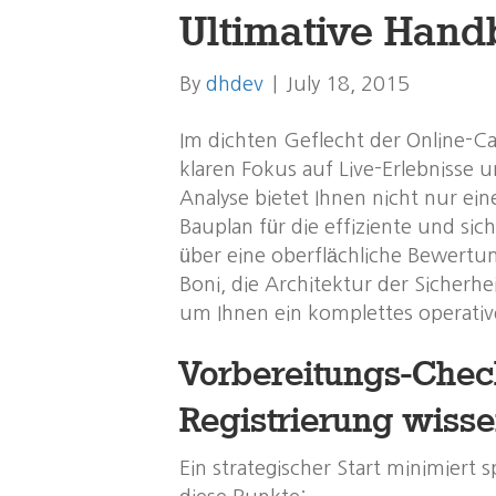
Ultimative Han
By
dhdev
|
July 18, 2015
Im dichten Geflecht der Online-Ca
klaren Fokus auf Live-Erlebnisse 
Analyse bietet Ihnen nicht nur ein
Bauplan für die effiziente und si
über eine oberflächliche Bewertu
Boni, die Architektur der Sicherhe
um Ihnen ein komplettes operative
Vorbereitungs-Check
Registrierung wiss
Ein strategischer Start minimiert 