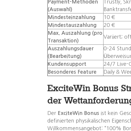
Payment-Methoden
Trustly, Sk
(Auswahl)
Banktransf
Mindesteinzahlung
10 €
Mindestauszahlung
20 €
Max. Auszahlung (pro
Variiert; o
Transaktion)
Auszahlungsdauer
0-24 Stund
(Bearbeitung)
Überweisu
Kundensupport
24/7 Live-C
Besonderes Feature
Daily & Wee
ExciteWin Bonus St
der Wettanforderun
Der
ExciteWin Bonus
ist kein Ges
definierten physikalischen Eigensc
Willkommensangebot: “100% Bonus