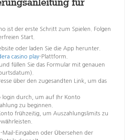
ierungsanleitung für
no ist der erste Schritt zum Spielen. Folgen
rfreien Start.
ebsite oder laden Sie die App herunter.
era casino play
-Plattform.
” und füllen Sie das Formular mit genauen
burtsdatum).
dresse über den zugesandten Link, um das
o login durch, um auf Ihr Konto
zahlung zu beginnen.
r Konto frühzeitig, um Auszahlungslimits zu
währleisten.
E-Mail-Eingaben oder Übersehen der