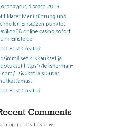
oronavirus disease 2019
Mit klarer Menüführung und
chnellen Einsätzen punktet
avilion88 online casino sofort
eim Einsteiger
est Post Created
nsimmäiset klikkaukset ja
dotukset https://lefisherman-
i.com/ -sivustolla sujuvat
mutkattomasti
est Post Created
Recent Comments
No comments to show.