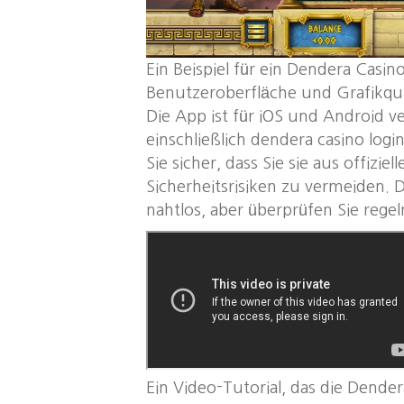
Ein Beispiel für ein Dendera Casin
Benutzeroberfläche und Grafikqual
Die App ist für iOS und Android ve
einschließlich dendera casino logi
Sie sicher, dass Sie sie aus offizi
Sicherheitsrisiken zu vermeiden. D
nahtlos, aber überprüfen Sie rege
Ein Video-Tutorial, das die Dende