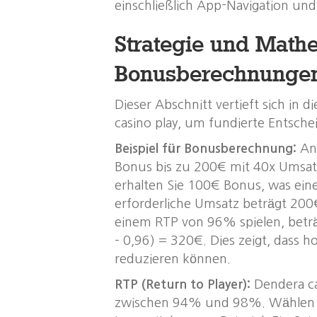
einschließlich App-Navigation und
Strategie und Mathe
Bonusberechnungen
Dieser Abschnitt vertieft sich in
casino play, um fundierte Entsche
Beispiel für Bonusberechnung:
An
Bonus bis zu 200€ mit 40x Umsat
erhalten Sie 100€ Bonus, was ein
erforderliche Umsatz beträgt 200
einem RTP von 96% spielen, beträ
– 0,96) = 320€. Dies zeigt, das
reduzieren können.
RTP (Return to Player):
Dendera ca
zwischen 94% und 98%. Wählen Si