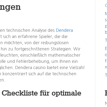
ungen
C
s
p
en technischen Analyse des
Dendera
b
t sich an erfahrene Spieler, die die
T
en möchten, von der reibungslosen
E
 hin zu fortgeschrittenen Strategien. Wir
o
eleuchten, einschließlich mathematischer
f
olle und Fehlerbehebung, um Ihnen ein
lichen. Dendera casino bietet eine Vielzahl
 konzentriert sich auf die technischen
T
en.
 Checkliste für optimale