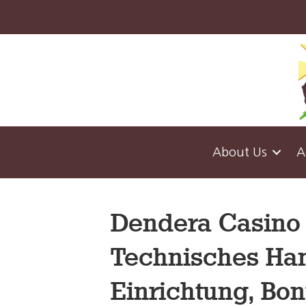
About Us
A
Dendera Casino 
Technisches Ha
Einrichtung, Bo