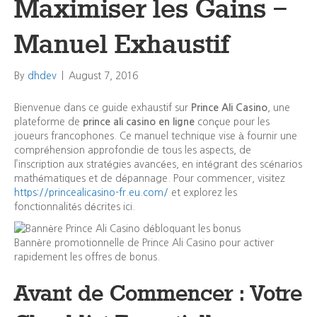
Maximiser les Gains –
Manuel Exhaustif
By
dhdev
|
August 7, 2016
Bienvenue dans ce guide exhaustif sur
Prince Ali Casino
, une
plateforme de
prince ali casino en ligne
conçue pour les
joueurs francophones. Ce manuel technique vise à fournir une
compréhension approfondie de tous les aspects, de
l’inscription aux stratégies avancées, en intégrant des scénarios
mathématiques et de dépannage. Pour commencer, visitez
https://princealicasino-fr.eu.com/
et explorez les
fonctionnalités décrites ici.
Bannère promotionnelle de Prince Ali Casino pour activer
rapidement les offres de bonus.
Avant de Commencer : Votre