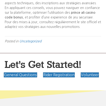
aspects techniques, des inscriptions aux stratégies avancées.
En appliquant ces conseils, vous pouvez naviguer en confiance
sur la plateforme, optimiser l’utilisation des
prince ali casino
code bonus
, et profiter d’une expérience de jeu sécurisée.
Pour des mises à jour, consultez régulièrement le site officiel et
adaptez vos stratégies aux nouvelles promotions.
Posted in
Uncategorized
Let's Get Started!
General Questions
Rider Registration
Volunteer