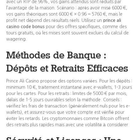
avec un RTP de 96%, vos gains attendus sont réduits par
l’avantage de la maison. Scénario : après avoir misé 6000 €,
vos gains théoriques sont 6000 € × 0.96 = 5760 €, mais le
profit net dépend des résultats réels. Utilisez un
prince ali
casino code bonus
pour des offres spécifiques, comme des
tours gratuits, où les mises sont souvent exclues du calcul de
wagering.
Méthodes de Banque :
Dépôts et Retraits Efficaces
Prince Ali Casino propose des options variées. Pour les dépôts :
minimum 10 €, traitement instantané avec e-wallets, 1-3 jours
pour les cartes. Pour les retraits : limites de 5000 € par mois,
délais de 1-5 jours ouvrables selon la méthode. Conseils :
vérifiez les frais de transaction (généralement nuls pour les e-
wallets), et assurez-vous que votre compte est vérifié pour
éviter les retards. Les cryptomonnaies comme Bitcoin offrent
des retraits plus rapides mais avec une volatilité à considérer.