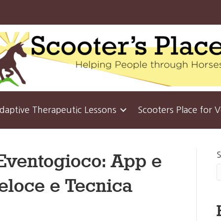
daptive Therapeutic Lessons
Scooters Place for 
Eventogioco: App e
eloce e Tecnica