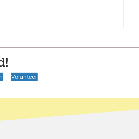
d!
on
Volunteer