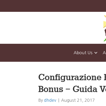
About Us
A
Configurazione 
Bonus – Guida V
By
dhdev
|
August 21, 2017