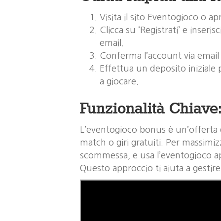
Visita il sito Eventogioco o ap
Clicca su ‘Registrati’ e inseri
email.
Conferma l’account via email 
Effettua un deposito iniziale 
a giocare.
Funzionalità Chiave
L’eventogioco bonus è un’offerta
match o giri gratuiti. Per massimizza
scommessa, e usa l’eventogioco app
Questo approccio ti aiuta a gestire