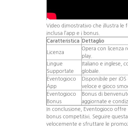
Video dimostrativo che illustra le 
inclusa l’app e i bonus.
Caratteristica
Dettaglio
Opera con licenza r
Licenza
play.
Lingue
Italiano e inglese,
Supportate
globale.
Eventogioco
Disponibile per iOS
App
veloce e gioco smo
Eventogioco
Bonus di benvenuto v
Bonus
aggiornate e condiz
In conclusione, Eventogioco offre
bonus competitivi. Seguire questa 
velocemente e sfruttare le promoz