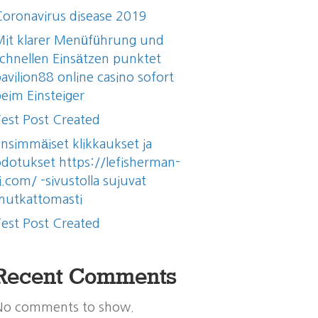
oronavirus disease 2019
Mit klarer Menüführung und
chnellen Einsätzen punktet
avilion88 online casino sofort
eim Einsteiger
est Post Created
nsimmäiset klikkaukset ja
dotukset https://lefisherman-
i.com/ -sivustolla sujuvat
mutkattomasti
est Post Created
Recent Comments
No comments to show.