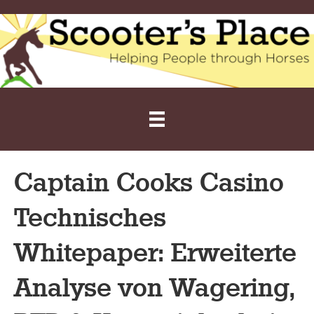
Captain Cooks Casino
Technisches
Whitepaper: Erweiterte
Analyse von Wagering,