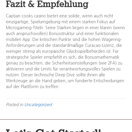
Fazit & Empfehlung
Captian cooks casino bietet eine solide, wenn auch nicht
einzigartige, Spielumgebung mit einem starken Fokus auf
Microgaming-Titeln. Seine Stärken liegen in einer klaren (wenn
auch anspruchsvollen) Bonusstruktur und einer funktionalen
mobilen App. Die kritischen Punkte sind die hohen Wagering-
Anforderungen und die standardmäßige Curacao-Lizenz, die
weniger streng als europäische Glücksspielbehörden ist. Für
strategische Spieler empfiehlt es sich, die Bonusmathematik
genau zu beachten, die Sicherheitseinstellungen (wie 2FA) zu
aktivieren und die Limits für verantwortungsvolles Spielen zu
nutzen. Dieser technische Deep Dive sollte Ihnen alle
Werkzeuge an die Hand geben, um fundierte Entscheidungen
auf der Plattform zu treffen.
Posted in
Uncategorized