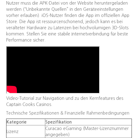
Nutzer muss die APK-Datei von der Website heruntergeladen
werden (“Unbekannte Quellen” in den Geräteeinstellungen
vorher erlauben). iOS-Nutzer finden die App im offiziellen App
Store. Die App ist ressourcenschonend, jedoch kann es bei
veralteter Hardware zu Latenzen bei hochvolumigen 3D-Slots
kommen. Stellen Sie eine stabile Internetverbindung für beste
Performance sicher.
Video-Tutorial zur Navigation und zu den Kernfeatures des
Captain Cooks Casinos.
Technische Spezifikationen & Finanzielle Rahmenbedingungen
Kategorie
Spezifikation
Curacao eGaming (Master-Lizenznummer
Lizenz
angegeben)