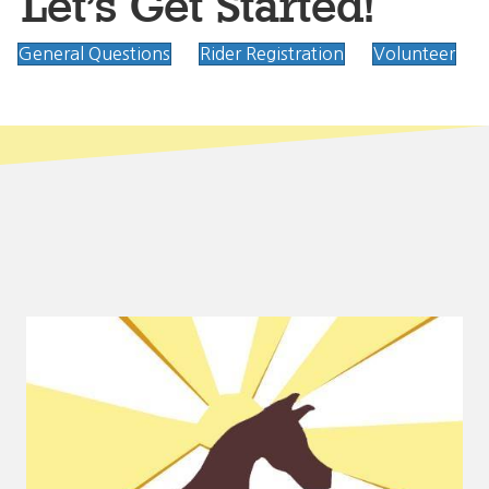
Let's Get Started!
General Questions
Rider Registration
Volunteer