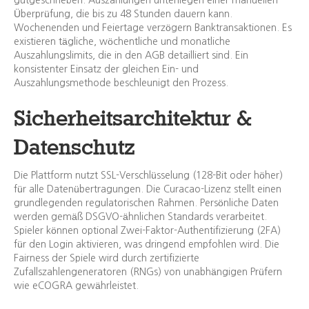
gutgeschrieben. Auszahlungen unterliegen einer manuellen
Überprüfung, die bis zu 48 Stunden dauern kann.
Wochenenden und Feiertage verzögern Banktransaktionen. Es
existieren tägliche, wöchentliche und monatliche
Auszahlungslimits, die in den AGB detailliert sind. Ein
konsistenter Einsatz der gleichen Ein- und
Auszahlungsmethode beschleunigt den Prozess.
Sicherheitsarchitektur &
Datenschutz
Die Plattform nutzt SSL-Verschlüsselung (128-Bit oder höher)
für alle Datenübertragungen. Die Curacao-Lizenz stellt einen
grundlegenden regulatorischen Rahmen. Persönliche Daten
werden gemäß DSGVO-ähnlichen Standards verarbeitet.
Spieler können optional Zwei-Faktor-Authentifizierung (2FA)
für den Login aktivieren, was dringend empfohlen wird. Die
Fairness der Spiele wird durch zertifizierte
Zufallszahlengeneratoren (RNGs) von unabhängigen Prüfern
wie eCOGRA gewährleistet.