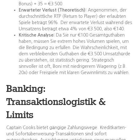
Bonus) * 35 = €3.500.
Erwarteter Verlust (Theoretisch):
Angenommen, der
durchschnittliche RTP (Return to Player) der erlaubten
Spiele beträgt 96%. Der erwartete Verlust während des
Umsatzens beträgt etwa 4% von €3.500, also €140.
Kritische Analyse:
Da Sie nur €100 Gesamtguthaben
haben, müssen Sie extrem hohes Volumen spielen, um
die Bedingung zu erfüllen. Die Wahrscheinlichkeit, mit
dem verbleibenden Guthaben die €3.500 Umsatzhürde
zu überstehen, ist statistisch gering. Strategisch
sinnvoller ist oft, Boni mit niedrigerem Wagering (z.B.
20x) oder Freispiele mit klaren Gewinnlimits zu wählen.
Banking:
Transaktionslogistik &
Limits
Captain Cooks bietet gängige Zahlungswege. Kreditkarten-
und Sofortüberweisung-Transaktionen sind sofort