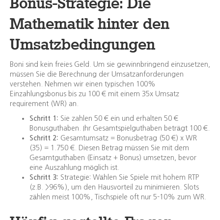
Bonus-Strategie: Die
Mathematik hinter den
Umsatzbedingungen
Boni sind kein freies Geld. Um sie gewinnbringend einzusetzen,
müssen Sie die Berechnung der Umsatzanforderungen
verstehen. Nehmen wir einen typischen 100%
Einzahlungsbonus bis zu 100 € mit einem 35x Umsatz
requirement (WR) an.
Schritt 1:
Sie zahlen 50 € ein und erhalten 50 €
Bonusguthaben. Ihr Gesamtspielguthaben beträgt 100 €.
Schritt 2:
Gesamtumsatz = Bonusbetrag (50 €) x WR
(35) = 1.750 €. Diesen Betrag müssen Sie mit dem
Gesamtguthaben (Einsatz + Bonus) umsetzen, bevor
eine Auszahlung möglich ist.
Schritt 3:
Strategie: Wählen Sie Spiele mit hohem RTP
(z.B. >96%), um den Hausvorteil zu minimieren. Slots
zählen meist 100%, Tischspiele oft nur 5-10% zum WR.