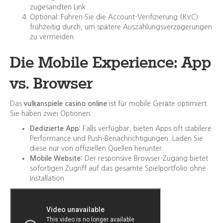
zugesandten Link.
Optional: Führen Sie die Account-Verifizierung (KYC)
frühzeitig durch, um spätere Auszahlungsverzögerungen
zu vermeiden.
Die Mobile Experience: App
vs. Browser
Das
vulkanspiele casino online
ist für mobile Geräte optimiert.
Sie haben zwei Optionen:
Dedizierte App:
Falls verfügbar, bieten Apps oft stabilere
Performance und Push-Benachrichtigungen. Laden Sie
diese nur von offiziellen Quellen herunter.
Mobile Website:
Der responsive Browser-Zugang bietet
sofortigen Zugriff auf das gesamte Spielportfolio ohne
Installation.