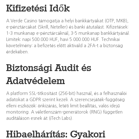
Kifizetési Idők
A Verde Casino támogatja a helyi bankkártyákat (OTP, MKB),
e-pénztárcákat (Skrill, Neteller) és banki átutalást. Kifizetések:
1-3 munkanap e-pénztárcáknál, 3-5 munkanap bankkártyánál.
Limitek: napi 500.000 HUF, havi 5.000.000 HUF. Technikai
követelmény: a befizetés előtt aktiváld a 2FA-t a biztonság
érdekében.
Biztonsági Audit és
Adatvédelem
A platform SSL-titkosítást (256-bit) használ, és a felhasználói
adatokat a GDPR szerint kezeli. A szerencsejáték-függőség
elleni eszközök: önkizárás, letéti limit beállítás, valós idejű
monitoring. A véletlenszám-generátorok (RNG) független
auditáláson esnek át (iTech Labs).
Hibaelhárítás: Gyakori