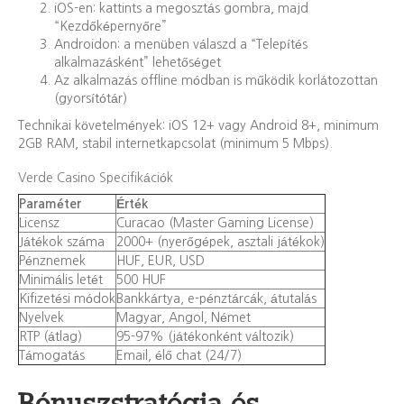
iOS-en: kattints a megosztás gombra, majd
“Kezdőképernyőre”
Androidon: a menüben válaszd a “Telepítés
alkalmazásként” lehetőséget
Az alkalmazás offline módban is működik korlátozottan
(gyorsítótár)
Technikai követelmények: iOS 12+ vagy Android 8+, minimum
2GB RAM, stabil internetkapcsolat (minimum 5 Mbps).
Verde Casino Specifikációk
Paraméter
Érték
Licensz
Curacao (Master Gaming License)
Játékok száma
2000+ (nyerőgépek, asztali játékok)
Pénznemek
HUF, EUR, USD
Minimális letét
500 HUF
Kifizetési módok
Bankkártya, e-pénztárcák, átutalás
Nyelvek
Magyar, Angol, Német
RTP (átlag)
95-97% (játékonként változik)
Támogatás
Email, élő chat (24/7)
Bónuszstratégia és