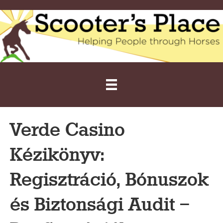
Verde Casino
Kézikönyv:
Regisztráció, Bónuszok
és Biztonsági Audit –