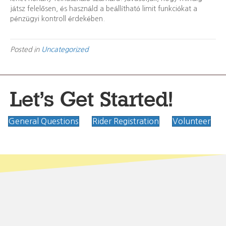
játsz felelősen, és használd a beállítható limit funkciókat a
pénzügyi kontroll érdekében.
Posted in
Uncategorized
Let's Get Started!
General Questions
Rider Registration
Volunteer