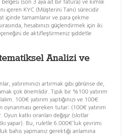
belgesi (son 3 aya ait bir fatura) ve kimlik
ni içeren KYC (Müşterini Tanı) sürecidir.
at içinde tamamlanır ve para çekme
sırasında, hesabınızı güçlendirmek için iki
çeneğini de aktifleştirmeniz şiddetle
ematiksel Analizi ve
ar, yatırımınızı artırmak gibi görünse de,
anlamak çok önemlidir. Tipik bir %100 yatırım
lalım. 100€ yatırım yaptığınızı ve 100€
am oynanması gereken tutar: (100€ yatırım
yun katkı oranları değişir (slotlar
ı yapar). Bu, ruletle 6.000€’luk çevrimi
luk bahis yapmanız gerektiği anlamına