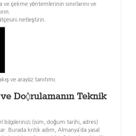
a ve çekme yöntemlerinin sınırlarını ve
ırın.
tçesini netleştirin.
kış ve arayüz tanıtımı.
 ve Doğrulamanın Teknik
 bilgilerinizi (isim, doğum tarihi, adres)
lar. Burada kritik adım, Almanya’da yasal