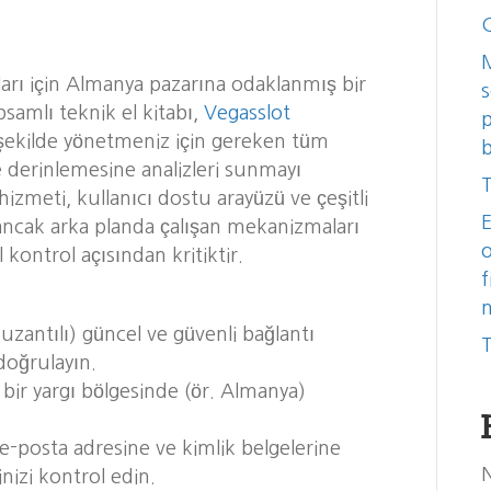
C
ları için Almanya pazarına odaklanmış bir
s
samlı teknik el kitabı,
Vegasslot
p
 şekilde yönetmeniz için gereken tüm
b
ve derinlemesine analizleri sunmayı
T
hizmeti, kullanıcı dostu arayüzü ve çeşitli
E
ancak arka planda çalışan mekanizmaları
o
kontrol açısından kritiktir.
f
:
zantılı) güncel ve güvenli bağlantı
T
doğrulayın.
 bir yargı bölgesinde (ör. Almanya)
 e-posta adresine ve kimlik belgelerine
inizi kontrol edin.