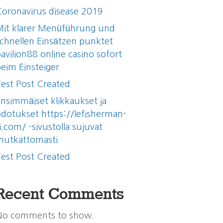
oronavirus disease 2019
Mit klarer Menüführung und
chnellen Einsätzen punktet
avilion88 online casino sofort
eim Einsteiger
est Post Created
nsimmäiset klikkaukset ja
dotukset https://lefisherman-
i.com/ -sivustolla sujuvat
mutkattomasti
est Post Created
Recent Comments
No comments to show.