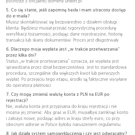
pochodzi z oficjalnej domeny unibet.pl.
5. Co się stanie, jeśli zapomnę hasła i mam utracony dostęp
do e-maila?
Musisz skontaktować się bezpośrednio z działem obsługi
klienta. Będziesz musiał przejść rygorystyczną procedurę
weryfikacji tożsamości, podając dane rejestracyjne, historię
transakcji lub skany dokumentów. Proces jest długotrwały.
6. Dlaczego moja wypłata jest „w trakcie przetwarzania”
przez kilka dni?
Status „w trakcie przetwarzania” oznacza, że wypłata jest
sprawdzana przez dział bezpieczeństwa. Jest to standardowa
procedura, szczególnie dla większych kwot lub pierwszych
wypłat. Po przejściu tego etapu, środki są faktycznie wysyłane
do operatora płatności.
7. Czy mogę zmienić walutę konta z PLN na EUR po
rejestracji?
Nie, waluta konta jest przypisana do kraju rejestracji i nie
można jej zmienić. Aby grać w EUR, musiałbyś zamknąć konto
i założyć nowe, podając adres w kraju strefy euro, co przy
obecnym adresie w Polsce byłoby naruszeniem regulaminu.
8. Jak działa system samowykluczenia i czy jest odwracalny?