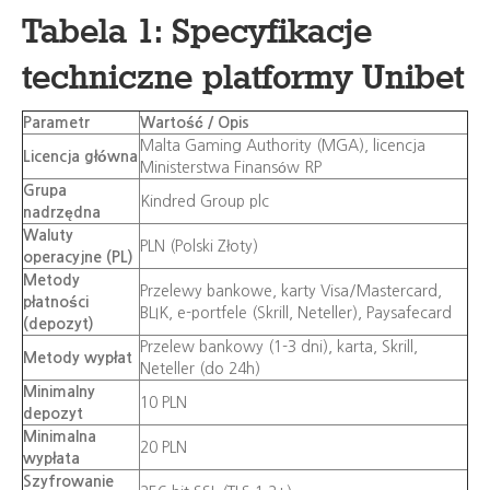
Tabela 1: Specyfikacje
techniczne platformy Unibet
Parametr
Wartość / Opis
Malta Gaming Authority (MGA), licencja
Licencja główna
Ministerstwa Finansów RP
Grupa
Kindred Group plc
nadrzędna
Waluty
PLN (Polski Złoty)
operacyjne (PL)
Metody
Przelewy bankowe, karty Visa/Mastercard,
płatności
BLIK, e-portfele (Skrill, Neteller), Paysafecard
(depozyt)
Przelew bankowy (1-3 dni), karta, Skrill,
Metody wypłat
Neteller (do 24h)
Minimalny
10 PLN
depozyt
Minimalna
20 PLN
wypłata
Szyfrowanie