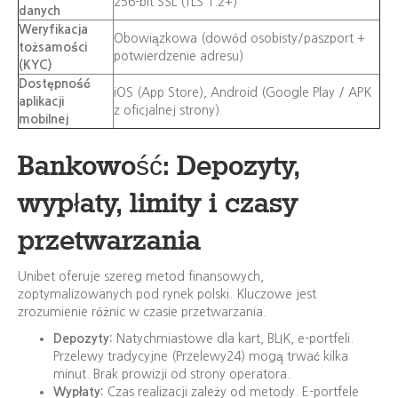
256-bit SSL (TLS 1.2+)
danych
Weryfikacja
Obowiązkowa (dowód osobisty/paszport +
tożsamości
potwierdzenie adresu)
(KYC)
Dostępność
iOS (App Store), Android (Google Play / APK
aplikacji
z oficjalnej strony)
mobilnej
Bankowość: Depozyty,
wypłaty, limity i czasy
przetwarzania
Unibet oferuje szereg metod finansowych,
zoptymalizowanych pod rynek polski. Kluczowe jest
zrozumienie różnic w czasie przetwarzania.
Depozyty:
Natychmiastowe dla kart, BLIK, e-portfeli.
Przelewy tradycyjne (Przelewy24) mogą trwać kilka
minut. Brak prowizji od strony operatora.
Wypłaty:
Czas realizacji zależy od metody. E-portfele