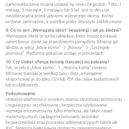
Samowykluczenie można ustawić na okres 24 godzin, 7 dni, 1
miesiąc, 3 miesiące, 6 miesięcy lub 5 lat. Jest to decyzja
nieodwracalna przed upływem wybranego okresu. Konto
zostanie zamrożone, a wszelkie próby depozytu zablokowane.
9. Co to jest „Wymagany obrót” (wagering) i jak go śledzić?
Wymagany obrót to suma zakładów, które musisz postawić,
zanim bonus stanie się prawdziwymi pieniędzmi. Możesz go
śledzić w sekcji „Moje konto” -> „Bonusy” -> „Szczegóły
promocji”. Platforma pokazuje postęp w procentach.
10. Czy Unibet oferuje historię transakcji do pobrania?
Tak, w sekcji „Moje konto” -> „Historia konta” możesz
filtrować transakcje według typu i daty, a następnie
eksportować je do pliku CSV lub PDF dla celów budżetowych
lub podatkowych.
Podsumowanie
Unibet to platforma o wysokim stopniu złożoności technicznej
i regulacyjnej. Jej efektywne i bezpieczne użytkowanie
wymaga zrozumienia nie tylko interfejsu, ale także zasad
matematycznych rządzącymi bonusami, procedur
bezpieczeństwa oraz procesów administracyjnych takich jak
KYC. Niniejsza białej księga dostarcza zaawansowanego