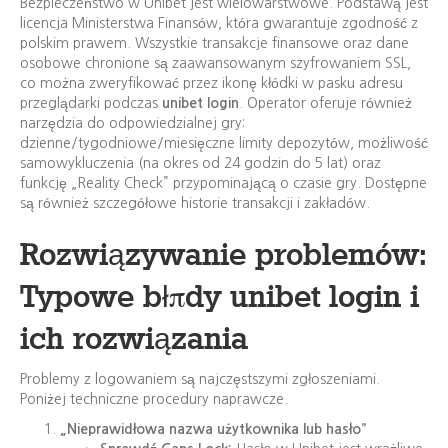
Bezpieczeństwo w Unibet jest wielowarstwowe. Podstawą jest
licencja Ministerstwa Finansów, która gwarantuje zgodność z
polskim prawem. Wszystkie transakcje finansowe oraz dane
osobowe chronione są zaawansowanym szyfrowaniem SSL,
co można zweryfikować przez ikonę kłódki w pasku adresu
przeglądarki podczas
unibet login
. Operator oferuje również
narzędzia do odpowiedzialnej gry:
dzienne/tygodniowe/miesięczne limity depozytów, możliwość
samowykluczenia (na okres od 24 godzin do 5 lat) oraz
funkcję „Reality Check” przypominającą o czasie gry. Dostępne
są również szczegółowe historie transakcji i zakładów.
Rozwiązywanie problemów:
Typowe błędy unibet login i
ich rozwiązania
Problemy z logowaniem są najczęstszymi zgłoszeniami.
Poniżej techniczne procedury naprawcze.
„Nieprawidłowa nazwa użytkownika lub hasło”