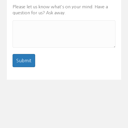
Please let us know what's on your mind. Have a
question for us? Ask away.