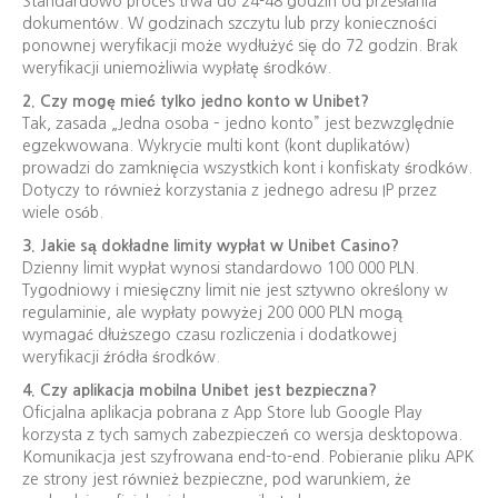
Standardowo proces trwa do 24-48 godzin od przesłania
dokumentów. W godzinach szczytu lub przy konieczności
ponownej weryfikacji może wydłużyć się do 72 godzin. Brak
weryfikacji uniemożliwia wypłatę środków.
2. Czy mogę mieć tylko jedno konto w Unibet?
Tak, zasada „Jedna osoba – jedno konto” jest bezwzględnie
egzekwowana. Wykrycie multi kont (kont duplikatów)
prowadzi do zamknięcia wszystkich kont i konfiskaty środków.
Dotyczy to również korzystania z jednego adresu IP przez
wiele osób.
3. Jakie są dokładne limity wypłat w Unibet Casino?
Dzienny limit wypłat wynosi standardowo 100 000 PLN.
Tygodniowy i miesięczny limit nie jest sztywno określony w
regulaminie, ale wypłaty powyżej 200 000 PLN mogą
wymagać dłuższego czasu rozliczenia i dodatkowej
weryfikacji źródła środków.
4. Czy aplikacja mobilna Unibet jest bezpieczna?
Oficjalna aplikacja pobrana z App Store lub Google Play
korzysta z tych samych zabezpieczeń co wersja desktopowa.
Komunikacja jest szyfrowana end-to-end. Pobieranie pliku APK
ze strony jest również bezpieczne, pod warunkiem, że