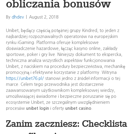
obliczania bonusów
By
dhdev
|
August 2, 2018
Unibet, będący częścią potężnej grupy Kindred, to jeden z
najbardziej rozpoznawalnych operatorów na europejskim
rynku iGaming. Platforma oferuje kompleksowe
doświadczenie hazardowe, łącząc kasyno online, zakłady
sportowe, poker i gry live. Niniejszy dokument to ekspercka,
techniczna analiza wszystkich aspektów funkcjonowania
Unibet, z naciskiem na procedury bezpieczeństwa, mechanikę
promocyjną i efektywne korzystanie z platformy. Witryna
https://unibet76.pl/
stanowi jedno z źródeł informacji o tej
marce. Celem tego przewodnika jest dostarczenie
zaawansowanym użytkownikom kompleksowej wiedzy,
umożliwiającej świadome i bezpieczne poruszanie się po
ecosystemie Unibet, ze szczególnym uwzględnieniem
procesów
unibet login
i oferty
unibet casino
.
Zanim zaczniesz: Checklista