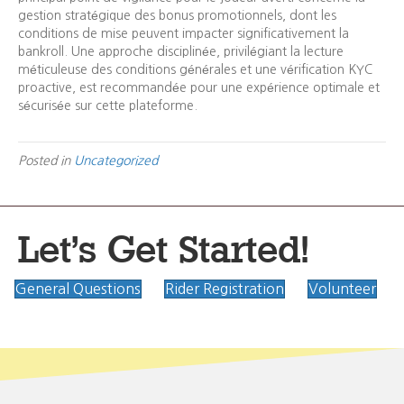
gestion stratégique des bonus promotionnels, dont les
conditions de mise peuvent impacter significativement la
bankroll. Une approche disciplinée, privilégiant la lecture
méticuleuse des conditions générales et une vérification KYC
proactive, est recommandée pour une expérience optimale et
sécurisée sur cette plateforme.
Posted in
Uncategorized
Let's Get Started!
General Questions
Rider Registration
Volunteer