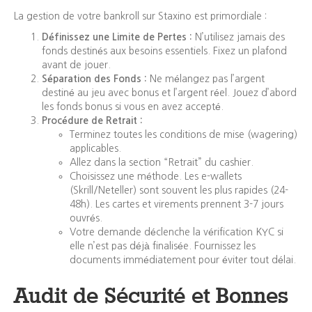
La gestion de votre bankroll sur Staxino est primordiale :
Définissez une Limite de Pertes :
N’utilisez jamais des
fonds destinés aux besoins essentiels. Fixez un plafond
avant de jouer.
Séparation des Fonds :
Ne mélangez pas l’argent
destiné au jeu avec bonus et l’argent réel. Jouez d’abord
les fonds bonus si vous en avez accepté.
Procédure de Retrait :
Terminez toutes les conditions de mise (wagering)
applicables.
Allez dans la section “Retrait” du cashier.
Choisissez une méthode. Les e-wallets
(Skrill/Neteller) sont souvent les plus rapides (24-
48h). Les cartes et virements prennent 3-7 jours
ouvrés.
Votre demande déclenche la vérification KYC si
elle n’est pas déjà finalisée. Fournissez les
documents immédiatement pour éviter tout délai.
Audit de Sécurité et Bonnes