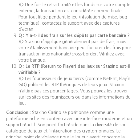
R> Une fois le retrait traité et les fonds sur votre compte
externe, la transaction est considérée comme finale.
Pour tout litige pendant le jeu (résolution de mise, bug
technique), contactez le support avec des captures
d’écran.
Q : Y a-t-il des frais sur les dépôts par carte bancaire ?
R> Staxino n’applique généralement pas de frais, mais
votre établissement bancaire peut facturer des frais pour
transaction internationale/cross-border. Vérifiez avec
votre banque.
Q : Le RTP (Return to Player) des jeux sur Staxino est-il
vérifiable ?
R> Les fournisseurs de jeux tiercs (comme NetEnt, Play’n
GO) publient les RTP théoriques de leurs jeux. Staxino
n’altère pas ces pourcentages. Vous pouvez les trouver
sur les sites des fournisseurs ou dans les informations du
jeu.
Conclusion :
Staxino Casino se positionne comme une
plateforme riche en contenu avec une interface moderne et un
support réactif. Son point fort réside dans la diversité de son
catalogue de jeux et l’intégration des cryptomonnaies. Le
principal point de vigilance pour le joueur averti concerne la