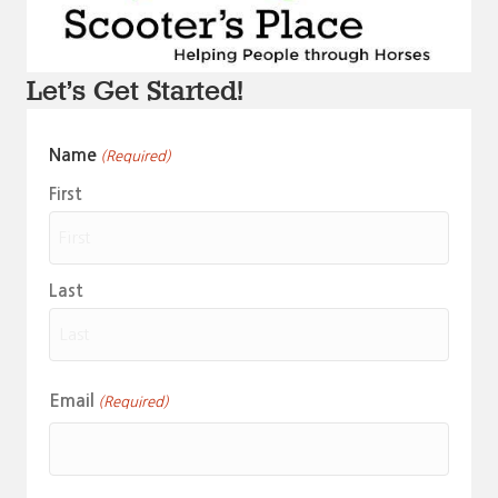
Let's Get Started!
Name
(Required)
First
Last
Email
(Required)