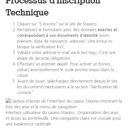
Processus d’Inscription
Technique
Cliquez sur “S’inscrire” sur le site de Staxino.
Remplissez le formulaire avec des données
exactes et
correspondant à vos documents d’identité
(nom,
prénom, date de naissance, adresse). Une erreur ici
bloque la vérification KYC.
Validez votre adresse e-mail via le lien reçu. C’est une
étape de sécurité obligatoire.
Effectuez un premier dépôt. Pour activer un bonus,
utilisez éventuellement le code promo requis dans la
caisse.
Avant de jouer, téléchargez directement depuis le site
les documents nécessaires à la section “Vérification de
compte”.
Interface utilisateur du casino Staxino : Organisation des jeux
et accès au portefeuille. Une navigation claire est cruciale pour
une expérience optimale.