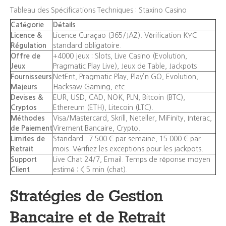
Tableau des Spécifications Techniques : Staxino Casino
Catégorie
Détails
Licence &
Licence Curaçao (365/JAZ). Vérification KYC
Régulation
standard obligatoire.
Offre de
+4000 jeux : Slots, Live Casino (Evolution,
Jeux
Pragmatic Play Live), Jeux de Table, Jackpots.
Fournisseurs
NetEnt, Pragmatic Play, Play’n GO, Evolution,
Majeurs
Hacksaw Gaming, etc.
Devises &
EUR, USD, CAD, NOK, PLN, Bitcoin (BTC),
Cryptos
Ethereum (ETH), Litecoin (LTC).
Méthodes
Visa/Mastercard, Skrill, Neteller, MiFinity, Interac,
de Paiement
Virement Bancaire, Crypto.
Limites de
Standard : 7 500 € par semaine, 15 000 € par
Retrait
mois. Vérifiez les exceptions pour les jackpots.
Support
Live Chat 24/7, Email. Temps de réponse moyen
Client
estimé : < 5 min (chat).
Stratégies de Gestion
Bancaire et de Retrait