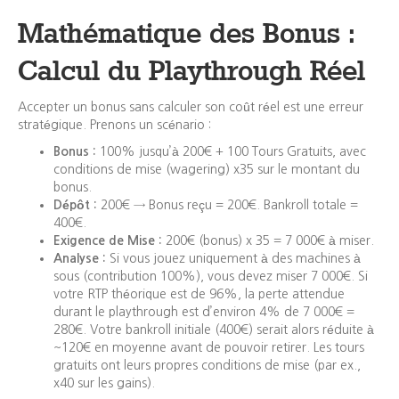
Mathématique des Bonus :
Calcul du Playthrough Réel
Accepter un bonus sans calculer son coût réel est une erreur
stratégique. Prenons un scénario :
Bonus :
100% jusqu’à 200€ + 100 Tours Gratuits, avec
conditions de mise (wagering) x35 sur le montant du
bonus.
Dépôt :
200€ → Bonus reçu = 200€. Bankroll totale =
400€.
Exigence de Mise :
200€ (bonus) x 35 = 7 000€ à miser.
Analyse :
Si vous jouez uniquement à des machines à
sous (contribution 100%), vous devez miser 7 000€. Si
votre RTP théorique est de 96%, la perte attendue
durant le playthrough est d’environ 4% de 7 000€ =
280€. Votre bankroll initiale (400€) serait alors réduite à
~120€ en moyenne avant de pouvoir retirer. Les tours
gratuits ont leurs propres conditions de mise (par ex.,
x40 sur les gains).