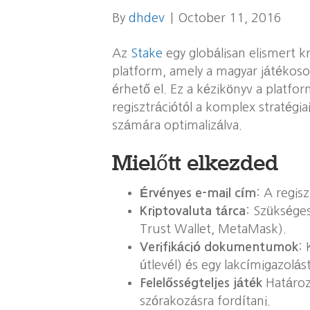
By
dhdev
|
October 11, 2016
Az
Stake
egy globálisan elismert k
platform, amely a magyar játékos
érhető el. Ez a kézikönyv a platf
regisztrációtól a komplex stratégi
számára optimalizálva.
Mielőtt elkezded
Érvényes e-mail cím
: A regis
Kriptovaluta tárca
: Szükséges
Trust Wallet, MetaMask).
Verifikáció dokumentumok
: 
útlevél) és egy lakcímigazolá
Felelősségteljes játék
Határoz
szórakozásra fordítani.