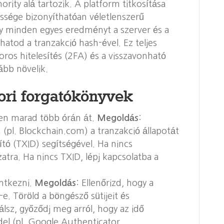
ity alá tartozik. A platform titkosítása
tessége bizonyíthatóan véletlenszerű
hogy minden egyes eredményt a szerver és a
thatod a tranzakció hash-ével. Ez teljes
oros hitelesítés (2FA) és a visszavonható
ább növelik.
ori forgatókönyvek
ben marad több órán át.
Megoldás
:
 (pl. Blockchain.com) a tranzakció állapotát
tó (TXID) segítségével. Ha nincs
zatra. Ha nincs TXID, lépj kapcsolatba a
ntkezni.
Megoldás
: Ellenőrizd, hogy a
. Töröld a böngésző sütijeit és
álsz, győződj meg arról, hogy az idő
el (pl. Google Authenticator