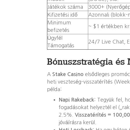
Játékok száma
3000+ (Nyerőgépe
Kifizetési idő
Azonnali (blokk-
Minimum
~ $1 értékben kr
befizetés
Ügyfél
24/7 Live Chat, E
Támogatás
Bónuszstratégia és 
A
Stake Casino
elsődleges promóció
heti veszteség-visszatérítés (Weekl
példa:
Napi Rakeback
: Tegyük fel, h
fogadásokat helyeztél el („rak
2.5%.
Visszatérítés = 100,00
jóváírásra kerül.