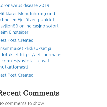
oronavirus disease 2019
Mit klarer Menüführung und
chnellen Einsätzen punktet
avilion88 online casino sofort
eim Einsteiger
est Post Created
nsimmäiset klikkaukset ja
dotukset https://lefisherman-
i.com/ -sivustolla sujuvat
mutkattomasti
est Post Created
Recent Comments
No comments to show.