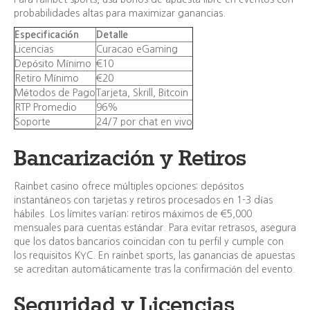
probabilidades altas para maximizar ganancias.
Especificación
Detalle
Licencias
Curacao eGaming
Depósito Mínimo
€10
Retiro Mínimo
€20
Métodos de Pago
Tarjeta, Skrill, Bitcoin
RTP Promedio
96%
Soporte
24/7 por chat en vivo
Bancarización y Retiros
Rainbet casino ofrece múltiples opciones: depósitos
instantáneos con tarjetas y retiros procesados en 1-3 días
hábiles. Los límites varían: retiros máximos de €5,000
mensuales para cuentas estándar. Para evitar retrasos, asegura
que los datos bancarios coincidan con tu perfil y cumple con
los requisitos KYC. En rainbet sports, las ganancias de apuestas
se acreditan automáticamente tras la confirmación del evento.
Seguridad y Licencias