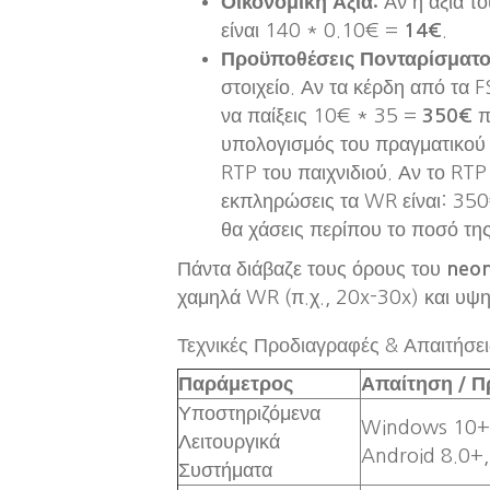
Οικονομική Αξία:
Αν η αξία το
είναι 140 * 0.10€ =
14€
.
Προϋποθέσεις Πονταρίσματο
στοιχείο. Αν τα κέρδη από τα 
να παίξεις 10€ * 35 =
350€
π
υπολογισμός του πραγματικού 
RTP του παιχνιδιού. Αν το RTP
εκπληρώσεις τα WR είναι: 350
θα χάσεις περίπου το ποσό της
Πάντα διάβαζε τους όρους του
neo
χαμηλά WR (π.χ., 20x-30x) και υ
Τεχνικές Προδιαγραφές & Απαιτήσε
Παράμετρος
Απαίτηση / 
Υποστηριζόμενα
Windows 10+
Λειτουργικά
Android 8.0+,
Συστήματα