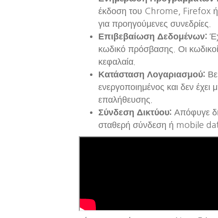
έκδοση του Chrome, Firefox ή 
για προηγούμενες συνεδρίες.
Επιβεβαίωση Δεδομένων:
Έχ
κωδικό πρόσβασης. Οι κωδικοί
κεφαλαία.
Κατάσταση Λογαριασμού:
Βεβ
ενεργοποιημένος και δεν έχει 
επαλήθευσης.
Σύνδεση Δικτύου:
Απόφυγε δη
σταθερή σύνδεση ή mobile dat