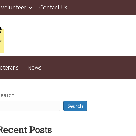
Volunteer
Contact Us
Veterans
News
Search
Search
Recent Posts