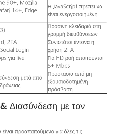
e 90+, Mozilla
Η JavaScript πρέπει να
afari 14+, Edge
είναι ενεργοποιημένη
Πράσινη κλειδαριά στη
3)
γραμμή διευθύνσεων
rd, 2FA
Συνιστάται έντονα η
 Social Login
χρήση 2FA
s για live
Για HD ροή απαιτούνται
5+ Mbps
Προστασία από μη
σύνδεση μετά από
εξουσιοδοτημένη
δράνειας
πρόσβαση
 & Διασύνδεση με τον
) είναι προαπαιτούμενο για όλες τις