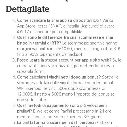
Dettagliate
Come scaricare la snai app su dispositivi iOS?
Vai su
App Store, cerca “SNAI”, e installa. Assicurati di avere
iOS 12 o superiore per compatibilità.
Quali sono le differenze tra snai scommesse e snai
bingo in termini di RTP?
Le scommesse sportive hanno
margini variabili (circa 5-10%), mentre il bingo offre RTP
fino al 90% dipendente dal jackpot.
Posso usare la stessa account per app e sito web?
Sì, le
credenziali sono sincronizzate, permettendo accesso
cross-platform.
Come calcolare i vinciti netti dopo un bonus?
Sottrai le
scommesse totali dalle vincite lorde, considerando il
WR. Esempio: se vinci 500€ dopo scommesse di
12.000€, il netto è 500€ meno l’importo del bonus se
non soddisfatto.
Quali metodi di pagamento sono più veloci per i
prelievi?
E-wallet come PayPal processano in 24 ore,
mentre i bonifici possono richiedere 3-5 giorni.
La piattaforma è sicura per i dati personali?
Sì, con