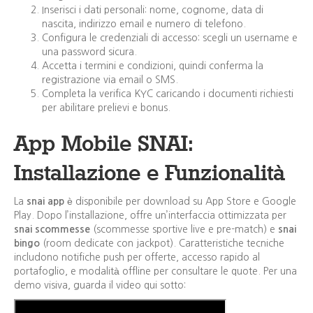
Inserisci i dati personali: nome, cognome, data di
nascita, indirizzo email e numero di telefono.
Configura le credenziali di accesso: scegli un username e
una password sicura.
Accetta i termini e condizioni, quindi conferma la
registrazione via email o SMS.
Completa la verifica KYC caricando i documenti richiesti
per abilitare prelievi e bonus.
App Mobile SNAI:
Installazione e Funzionalità
La
snai app
è disponibile per download su App Store e Google
Play. Dopo l’installazione, offre un’interfaccia ottimizzata per
snai scommesse
(scommesse sportive live e pre-match) e
snai
bingo
(room dedicate con jackpot). Caratteristiche tecniche
includono notifiche push per offerte, accesso rapido al
portafoglio, e modalità offline per consultare le quote. Per una
demo visiva, guarda il video qui sotto: