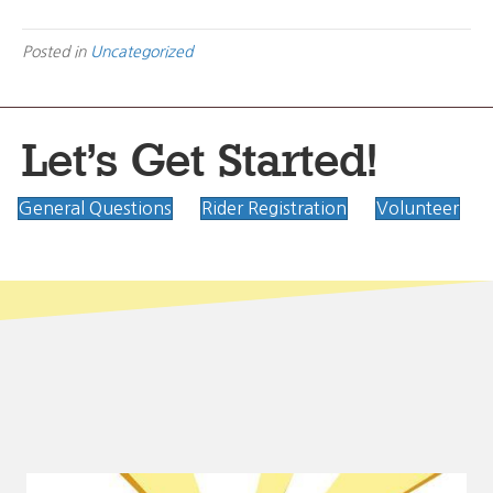
Posted in
Uncategorized
Let's Get Started!
General Questions
Rider Registration
Volunteer