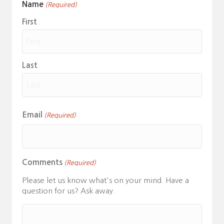
Name
(Required)
First
Last
Email
(Required)
Comments
(Required)
Please let us know what's on your mind. Have a
question for us? Ask away.