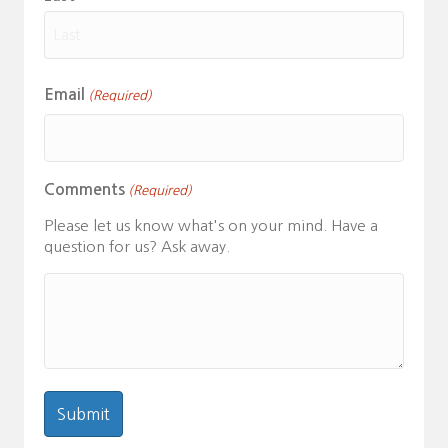
Email
(Required)
Comments
(Required)
Please let us know what's on your mind. Have a
question for us? Ask away.