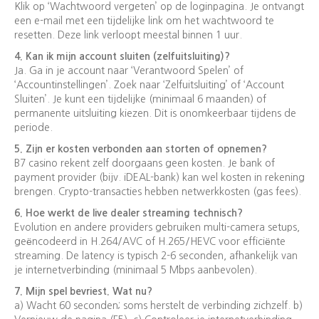
Klik op ‘Wachtwoord vergeten’ op de loginpagina. Je ontvangt
een e-mail met een tijdelijke link om het wachtwoord te
resetten. Deze link verloopt meestal binnen 1 uur.
4. Kan ik mijn account sluiten (zelfuitsluiting)?
Ja. Ga in je account naar ‘Verantwoord Spelen’ of
‘Accountinstellingen’. Zoek naar ‘Zelfuitsluiting’ of ‘Account
Sluiten’. Je kunt een tijdelijke (minimaal 6 maanden) of
permanente uitsluiting kiezen. Dit is onomkeerbaar tijdens de
periode.
5. Zijn er kosten verbonden aan storten of opnemen?
B7 casino rekent zelf doorgaans geen kosten. Je bank of
payment provider (bijv. iDEAL-bank) kan wel kosten in rekening
brengen. Crypto-transacties hebben netwerkkosten (gas fees).
6. Hoe werkt de live dealer streaming technisch?
Evolution en andere providers gebruiken multi-camera setups,
geëncodeerd in H.264/AVC of H.265/HEVC voor efficiënte
streaming. De latency is typisch 2-6 seconden, afhankelijk van
je internetverbinding (minimaal 5 Mbps aanbevolen).
7. Mijn spel bevriest. Wat nu?
a) Wacht 60 seconden; soms herstelt de verbinding zichzelf. b)