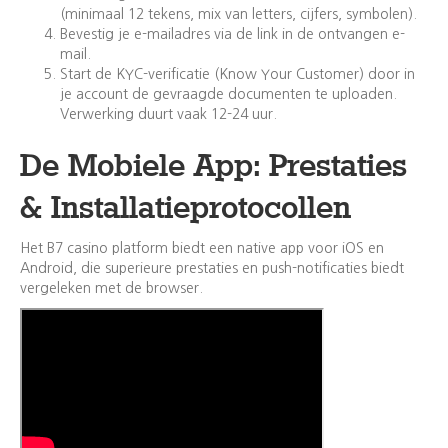
(minimaal 12 tekens, mix van letters, cijfers, symbolen).
Bevestig je e-mailadres via de link in de ontvangen e-
mail.
Start de KYC-verificatie (Know Your Customer) door in
je account de gevraagde documenten te uploaden.
Verwerking duurt vaak 12-24 uur.
De Mobiele App: Prestaties
& Installatieprotocollen
Het B7 casino platform biedt een native app voor iOS en
Android, die superieure prestaties en push-notificaties biedt
vergeleken met de browser.