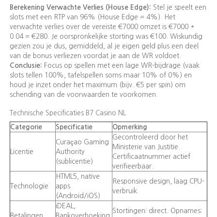
Berekening Verwachte Verlies (House Edge):
Stel je speelt een
slots met een RTP van 96% (House Edge = 4%). Het
verwachte verlies over de vereiste €7000 omzet is €7000 *
0.04 = €280. Je oorspronkelijke storting was €100. Wiskundig
gezien zou je dus, gemiddeld, al je eigen geld plus een deel
van de bonus verliezen voordat je aan de WR voldoet.
Conclusie:
Focus op spellen met een lage WR-bijdrage (vaak
slots tellen 100%, tafelspellen soms maar 10% of 0%) en
houd je inzet onder het maximum (bijv. €5 per spin) om
schending van de voorwaarden te voorkomen.
Technische Specificaties B7 Casino NL
Categorie
Specificatie
Opmerking
Gecontroleerd door het
Curaçao Gaming
Ministerie van Justitie.
Licentie
Authority
Certificaatnummer actief
(sublicentie)
verifieerbaar.
HTML5, native
Responsive design, laag CPU-
Technologie
apps
verbruik.
(Android/iOS)
iDEAL,
Stortingen: direct. Opnames:
Betalingen
Bankoverboeking,