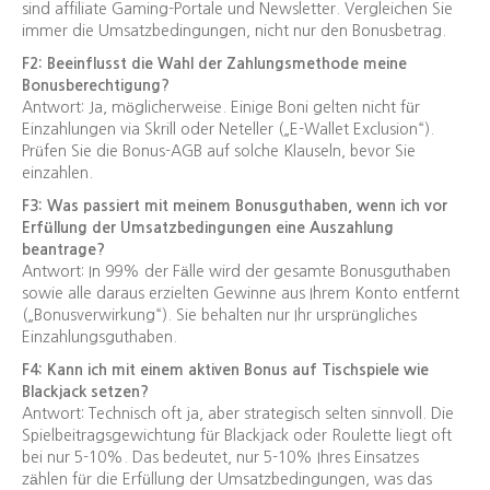
sind affiliate Gaming-Portale und Newsletter. Vergleichen Sie
immer die Umsatzbedingungen, nicht nur den Bonusbetrag.
F2: Beeinflusst die Wahl der Zahlungsmethode meine
Bonusberechtigung?
Antwort: Ja, möglicherweise. Einige Boni gelten nicht für
Einzahlungen via Skrill oder Neteller („E-Wallet Exclusion“).
Prüfen Sie die Bonus-AGB auf solche Klauseln, bevor Sie
einzahlen.
F3: Was passiert mit meinem Bonusguthaben, wenn ich vor
Erfüllung der Umsatzbedingungen eine Auszahlung
beantrage?
Antwort: In 99% der Fälle wird der gesamte Bonusguthaben
sowie alle daraus erzielten Gewinne aus Ihrem Konto entfernt
(„Bonusverwirkung“). Sie behalten nur Ihr ursprüngliches
Einzahlungsguthaben.
F4: Kann ich mit einem aktiven Bonus auf Tischspiele wie
Blackjack setzen?
Antwort: Technisch oft ja, aber strategisch selten sinnvoll. Die
Spielbeitragsgewichtung für Blackjack oder Roulette liegt oft
bei nur 5-10%. Das bedeutet, nur 5-10% Ihres Einsatzes
zählen für die Erfüllung der Umsatzbedingungen, was das