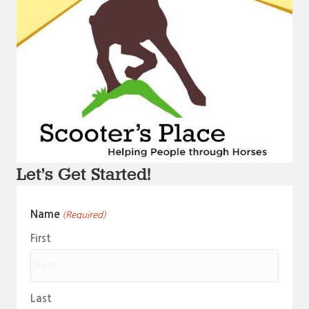
Let's Get Started!
Name
(Required)
First
Last