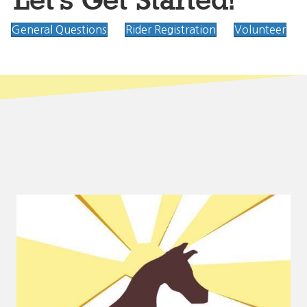
General Questions
Rider Registration
Volunteer