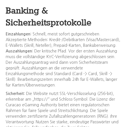
Banking &
Sicherheitsprotokolle
Einzahlungen:
Schnell, meist sofort gutgeschrieben.
Akzeptierte Methoden: Kredit-/Debitkarten (Visa/Mastercard),
E-Wallets (Skrill, Neteller), Prepaid-Karten, Banküberweisung.
Auszahlungen:
Der kritische Pfad. Vor der ersten Auszahlung
muss die vollständige KYC-Verifizierung abgeschlossen sein.
Der Auszahlungsantrag wird dann vom Sicherheitsteam
geprüft. Auszahlungen an die verwendete
Einzahlungsmethode sind Standard (Card -> Card, Skrill ->
Skrill). Bearbeitungszeiten: Innerhalb 24h für E-Wallets, länger
für Karten/Überweisungen.
Sicherheit:
Die Website nutzt SSL-Verschlüsselung (256-bit),
erkennbar am „https://“ und Schloss-Symbol. Die Lizenz der
Curacao eGaming Authority bietet einen regulatorischen
Rahmen für faire Spiele und Streitschlichtung. Die Spiele
verwenden zertifizierte Zufallszahlengeneratoren (RNG). Ihre
Verantwortung: Nutzen Sie starke, eindeutige Passwörter und