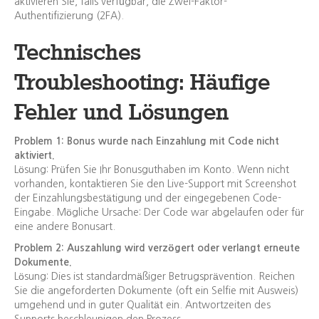
aktivieren Sie, falls verfügbar, die Zwei-Faktor-
Authentifizierung (2FA).
Technisches
Troubleshooting: Häufige
Fehler und Lösungen
Problem 1: Bonus wurde nach Einzahlung mit Code nicht
aktiviert.
Lösung: Prüfen Sie Ihr Bonusguthaben im Konto. Wenn nicht
vorhanden, kontaktieren Sie den Live-Support mit Screenshot
der Einzahlungsbestätigung und der eingegebenen Code-
Eingabe. Mögliche Ursache: Der Code war abgelaufen oder für
eine andere Bonusart.
Problem 2: Auszahlung wird verzögert oder verlangt erneute
Dokumente.
Lösung: Dies ist standardmäßiger Betrugsprävention. Reichen
Sie die angeforderten Dokumente (oft ein Selfie mit Ausweis)
umgehend und in guter Qualität ein. Antwortzeiten des