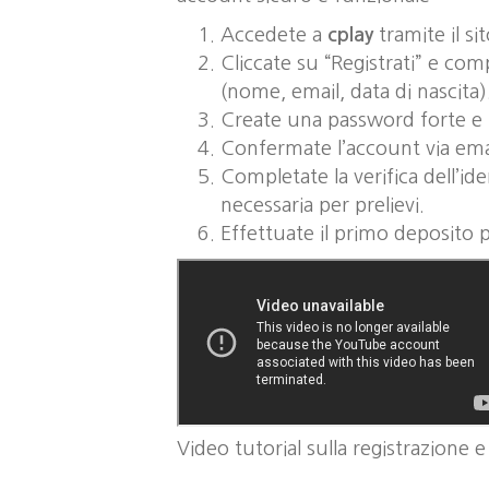
Accedete a
cplay
tramite il si
Cliccate su “Registrati” e com
(nome, email, data di nascita)
Create una password forte e 
Confermate l’account via emai
Completate la verifica dell’id
necessaria per prelievi.
Effettuate il primo deposito 
Video tutorial sulla registrazione e 