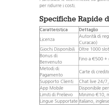
per ridurre i costi.
Specifiche Rapide d
Caratteristica
Dettaglio
Autorità di re
Licenza
Curacao)
Giochi Disponibili
Oltre 1000 slot
Bonus di
Fino a €500 + g
Benvenuto
Metodi di
Carte di credito
Pagamento
Supporto Clienti
Chat live 24/7,
App Mobile
Disponibile pe
Limiti di Prelievo
Minimo €10, 
Lingue Supportate
Italiano, ingles