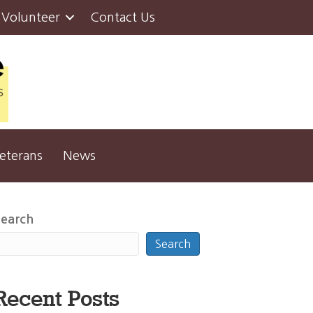
Volunteer
Contact Us
Veterans
News
Search
Search
Recent Posts