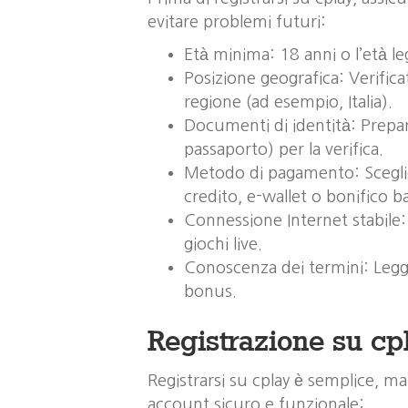
evitare problemi futuri:
Età minima: 18 anni o l’età le
Posizione geografica: Verificat
regione (ad esempio, Italia).
Documenti di identità: Prepar
passaporto) per la verifica.
Metodo di pagamento: Scegli
credito, e-wallet o bonifico b
Connessione Internet stabile:
giochi live.
Conoscenza dei termini: Legge
bonus.
Registrazione su cp
Registrarsi su cplay è semplice, ma
account sicuro e funzionale: