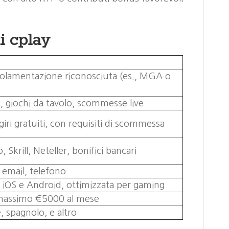
i cplay
golamentazione riconosciuta (es., MGA o
, giochi da tavolo, scommesse live
iri gratuiti, con requisiti di scommessa
, Skrill, Neteller, bonifici bancari
 email, telefono
r iOS e Android, ottimizzata per gaming
massimo €5000 al mese
e, spagnolo, e altro