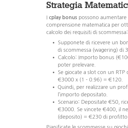
Strategia Matematic
I
cplay bonus
possono aumentare le
comprensione matematica per ottim
calcolo dei requisiti di scommessa:
Supponete di ricevere un bo
di scommessa (wagering) di 3
Calcolo: Importo bonus (€10
poter prelevare.
Se giocate a slot con un RTP d
€3000 x (1 – 0.96) = €120.
Quindi, per realizzare un pro
l’importo depositato.
Scenario: Depositate €50, r
€3000. Se vincete €400, il ne
(deposito) = €230 di profitto
Pianificate le scommesse su giochi