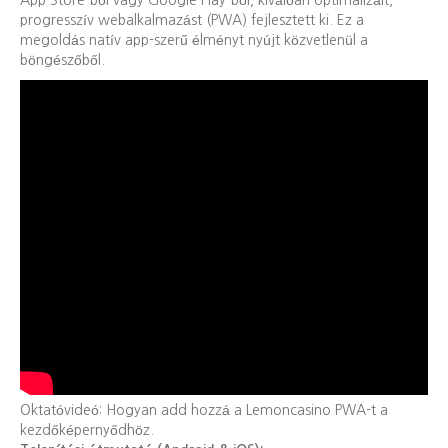
App Store-ból vagy Google Play-ből, kiválóan optimalizált,
progresszív webalkalmazást (PWA) fejlesztett ki. Ez a
megoldás natív app-szerű élményt nyújt közvetlenül a
böngészőből.
Oktatóvideó: Hogyan add hozzá a Lemoncasino PWA-t a
kezdőképernyődhöz.