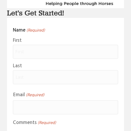
Let's Get Started!
Name
(Required)
First
Last
Email
(Required)
Comments
(Required)