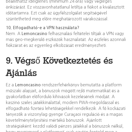
beállíthatsz ideiglenes (minimum 24 óra) vagy végleges
önkizárást. Ez visszavonhatatlanul letiltja a fiókot a kiválasztott
időtartamra. Ezt csak az ügyfélszolgálat segítségével
szüntetheted meg előre meghatározott várakozással.
10. Elfogadható-e a VPN használata?
Nem. A
Lemoncasino
felhasználási feltételei tiltják a VPN vagy
más geo-megkerülő eszközök használatát. Az észlelés azonnali
fiókzárat és az egyenleg elkobzását eredményezheti.
9. Végső Következtetés és
Ajánlás
Ez a
Lemoncasino
rendszerfehérkönyv bemutatta a platform
műszaki alapjait, a bónuszok mögött rejlő matematikát és a
gyakorlatban előforduló kihívások kezelésének módját. A
kaszinó széles játékkínálattal, modern PWA-megoldással és
elfogadható fizetési lehetőségekkel rendelkezik. A fő kockázati
tényezők a viszonylag gyenge Curaçaoi reguláció és a magas
követelményteljesítési mértékű bónuszok. Ajánlott
stratégiaként: kezdd valódi pénzes játékkal a bónuszok nélkül,
hogy megismerd a platformot; csak ezután fontold meg a