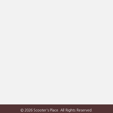
© 2026 Scooter's Place. All Rights Reserved.