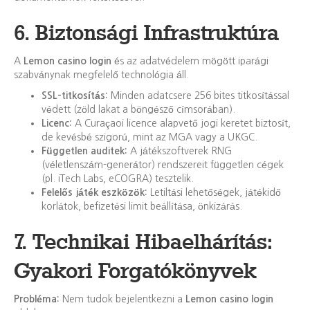
6. Biztonsági Infrastruktúra
A
Lemon casino login
és az adatvédelem mögött iparági
szabványnak megfelelő technológia áll.
SSL-titkosítás:
Minden adatcsere 256 bites titkosítással
védett (zöld lakat a böngésző címsorában).
Licenc:
A Curaçaoi licence alapvető jogi keretet biztosít,
de kevésbé szigorú, mint az MGA vagy a UKGC.
Független auditek:
A játékszoftverek RNG
(véletlenszám-generátor) rendszereit független cégek
(pl. iTech Labs, eCOGRA) tesztelik.
Felelős játék eszközök:
Letiltási lehetőségek, játékidő
korlátok, befizetési limit beállítása, önkizárás.
7. Technikai Hibaelhárítás:
Gyakori Forgatókönyvek
Probléma:
Nem tudok bejelentkezni a
Lemon casino login