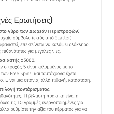
νές Ερωτήσεις)
l στο γύρο των Δωρεάν Περιστροφών;
τυχαίο σύμβολο (εκτός από Scatter)
μφανιστεί, επεκτείνεται να καλύψει ολόκληρο
 πιθανότητες για μεγάλες νίες.
ασιαστής x5000;
ν ο τροχός 5 είναι καλυμμένος με το
των Free Spins, και ταυτόχρονα έχετε
ο. Είναι μια σπάνια, αλλά πιθανή, κατάσταση.
επιλογή ποντάρισματος;
ιθανότητες. Η βέλτιστη πρακτική είναι η
ε όλες τις 10 γραμμές ενεργοποιημένες για
αλλά ρυθμίστε την αξία του κέρματος για να