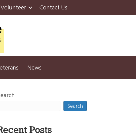
Volunteer
Contact Us
Veterans
News
Search
Search
Recent Posts