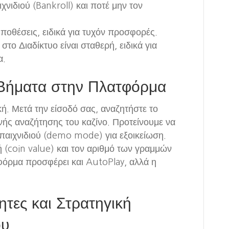
νιδιού (Bankroll) και ποτέ μην τον
ποθέσεις, ειδικά για τυχόν προσφορές.
στο Διαδίκτυο είναι σταθερή, ειδικά για
α.
Βήματα στην Πλατφόρμα
κή. Μετά την είσοδό σας, αναζητήστε το
ής αναζήτησης του καζίνο. Προτείνουμε να
 παιχνιδιού (demo mode) για εξοικείωση.
 (coin value) και τον αριθμό των γραμμών
φόρμα προσφέρει και AutoPlay, αλλά η
τες και Στρατηγική
ου