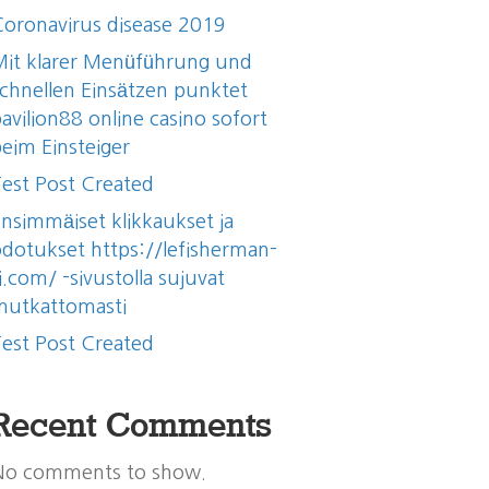
oronavirus disease 2019
Mit klarer Menüführung und
chnellen Einsätzen punktet
avilion88 online casino sofort
eim Einsteiger
est Post Created
nsimmäiset klikkaukset ja
dotukset https://lefisherman-
i.com/ -sivustolla sujuvat
mutkattomasti
est Post Created
Recent Comments
No comments to show.