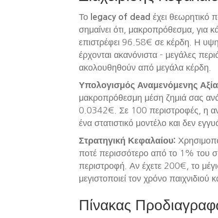
Το
legacy of dead
έχει θεωρητικό 
σημαίνει ότι, μακροπρόθεσμα, για κ
επιστρέφει 96.58€ σε κέρδη. Η υψη
έρχονται ακανόνιστα – μεγάλες περι
ακολουθηθούν από μεγάλα κέρδη.
Υπολογισμός Αναμενόμενης Αξία
μακροπρόθεσμη μέση ζημιά σας ανά
0.0342€. Σε 100 περιστροφές, η αν
ένα στατιστικό μοντέλο και δεν εγ
Στρατηγική Κεφαλαίου:
Χρησιμοπο
ποτέ περισσότερο από το 1% του σ
περιστροφή. Αν έχετε 200€, το μέγι
μεγιστοποιεί τον χρόνο παιχνιδιού κα
Πίνακας Προδιαγραφ