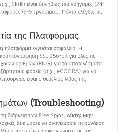
π.χ., Skrill) είναι συνήθως πιο γρήγορες (24-
ταφορές (3-5 εργάσιμες). Πάντα ελέγξτε τις
στία της Πλατφόρμας
μη πλατφόρμα εγγυάται ασφάλεια. Η
κρυπτογράφηση SSL 256-bit για όλες τις
υχαίων αριθμών (RNG) για τα αποτελέσματα
ξάρτητους φορείς (π.χ., eCOGRA) για να
ειτουργίας είναι ο θεμέλιος λίθος της
ημάτων (Troubleshooting)
 τη διάρκεια των Free Spins.
Λύση:
Μην
 Αρχικά, δοκιμάστε να ανανεώσετε τη σύνδεση
βλημα παραμένει, επικοινωνήστε με την