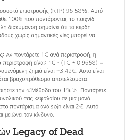
ποσοστό επιστροφής (RTP) 96.58%. Αυτό
άθε 100€ που ποντάρονται, το παιχνίδι
λή διακύμανση σημαίνει ότι τα κέρδη
όδους χωρίς σημαντικές νίες μπορεί να
ς:
Αν ποντάρετε 1€ ανά περιστροφή, η
 περιστροφή είναι: 1€ – (1€ * 0.9658) =
αμενόμενη ζημιά είναι ~3.42€. Αυτό είναι
γυάται βραχυπρόθεσμα αποτελέσματα.
ιήστε την «Μέθοδο του 1%». Ποντάρετε
υνολικού σας κεφαλαίου σε μια μονά
στο ποντάρισμα ανά spin είναι 2€. Αυτό
ι μειώνει τον κίνδυνο.
ών Legacy of Dead