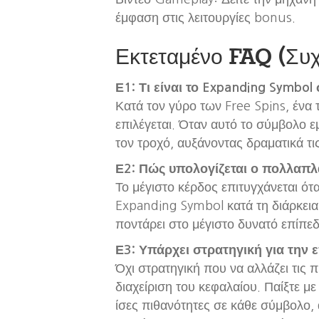
έμφαση στις λειτουργίες bonus.
Εκτεταμένο FAQ (Συχ
Ε1: Τι είναι το Expanding Symbo
Κατά τον γύρο των Free Spins, ένα 
επιλέγεται. Όταν αυτό το σύμβολο ε
τον τροχό, αυξάνοντας δραματικά τις
Ε2: Πώς υπολογίζεται ο πολλαπλ
Το μέγιστο κέρδος επιτυγχάνεται ότα
Expanding Symbol κατά τη διάρκεια 
ποντάρει στο μέγιστο δυνατό επίπεδ
Ε3: Υπάρχει στρατηγική για την 
Όχι στρατηγική που να αλλάζει τις π
διαχείριση του κεφαλαίου. Παίξτε μ
ίσες πιθανότητες σε κάθε σύμβολο, 