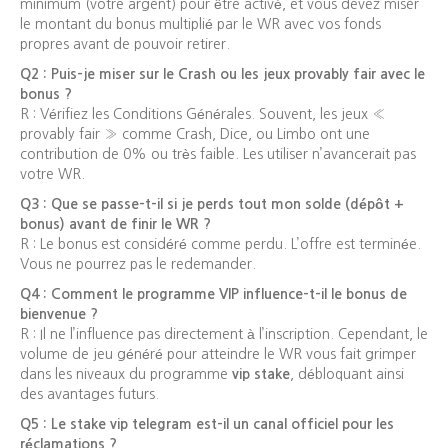
minimum (votre argent) pour être activé, et vous devez miser
le montant du bonus multiplié par le WR avec vos fonds
propres avant de pouvoir retirer.
Q2 : Puis-je miser sur le Crash ou les jeux provably fair avec le
bonus ?
R : Vérifiez les Conditions Générales. Souvent, les jeux «
provably fair » comme Crash, Dice, ou Limbo ont une
contribution de 0% ou très faible. Les utiliser n’avancerait pas
votre WR.
Q3 : Que se passe-t-il si je perds tout mon solde (dépôt +
bonus) avant de finir le WR ?
R : Le bonus est considéré comme perdu. L’offre est terminée.
Vous ne pourrez pas le redemander.
Q4 : Comment le programme VIP influence-t-il le bonus de
bienvenue ?
R : Il ne l’influence pas directement à l’inscription. Cependant, le
volume de jeu généré pour atteindre le WR vous fait grimper
dans les niveaux du programme
vip stake
, débloquant ainsi
des avantages futurs.
Q5 : Le stake vip telegram est-il un canal officiel pour les
réclamations ?