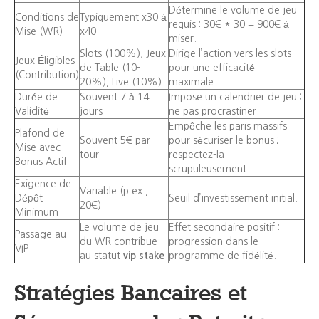
Détermine le volume de jeu
Conditions de
Typiquement x30 à
requis : 30€ * 30 = 900€ à
Mise (WR)
x40
miser.
Slots (100%), Jeux
Dirige l’action vers les slots
Jeux Éligibles
de Table (10-
pour une efficacité
(Contribution)
20%), Live (10%)
maximale.
Durée de
Souvent 7 à 14
Impose un calendrier de jeu ;
Validité
jours
ne pas procrastiner.
Empêche les paris massifs
Plafond de
Souvent 5€ par
pour sécuriser le bonus ;
Mise avec
tour
respectez-la
Bonus Actif
scrupuleusement.
Exigence de
Variable (p.ex.,
Dépôt
Seuil d’investissement initial.
20€)
Minimum
Le volume de jeu
Effet secondaire positif :
Passage au
du WR contribue
progression dans le
VIP
au statut
vip stake
programme de fidélité.
Stratégies Bancaires et