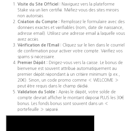
Visite du Site Officiel :
Naviguez vers la plateforme
Stake via un lien certifié. Méfiez-vous des sites miroirs
non autorisés.
Création du Compte :
Remplissez le formulaire avec des
données exactes et vérifiables (nom, date de naissance,
adresse email). Utilisez une adresse email à laquelle vous
avez accès.
Vérification de l’Email :
Cliquez sur le lien dans le courriel
de confirmation pour activer votre compte. Vérifiez vos
spams si nécessaire.
Premier Dépôt :
Dirigez-vous vers la caisse. Le bonus de
bienvenue est souvent attribué automatiquement au
premier dépôt répondant à un critère minimum (p.ex.,
20€). Sinon, un code promo comme « WELCOME »
peut être requis dans le champ dédié.
Validation du Solde :
Après le dépôt, votre solde de
compte devrait afficher le montant déposé PLUS les 30€
bonus. Les fonds bonus sont souvent dans un «
portefeuille » séparé.