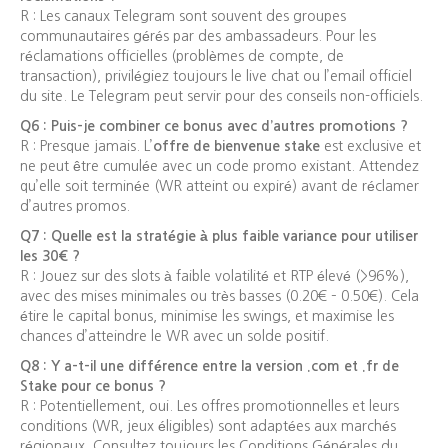
R : Les canaux Telegram sont souvent des groupes
communautaires gérés par des ambassadeurs. Pour les
réclamations officielles (problèmes de compte, de
transaction), privilégiez toujours le live chat ou l’email officiel
du site. Le Telegram peut servir pour des conseils non-officiels.
Q6 : Puis-je combiner ce bonus avec d’autres promotions ?
R : Presque jamais. L’
offre de bienvenue stake
est exclusive et
ne peut être cumulée avec un code promo existant. Attendez
qu’elle soit terminée (WR atteint ou expiré) avant de réclamer
d’autres promos.
Q7 : Quelle est la stratégie à plus faible variance pour utiliser
les 30€ ?
R : Jouez sur des slots à faible volatilité et RTP élevé (>96%),
avec des mises minimales ou très basses (0.20€ – 0.50€). Cela
étire le capital bonus, minimise les swings, et maximise les
chances d’atteindre le WR avec un solde positif.
Q8 : Y a-t-il une différence entre la version .com et .fr de
Stake pour ce bonus ?
R : Potentiellement, oui. Les offres promotionnelles et leurs
conditions (WR, jeux éligibles) sont adaptées aux marchés
régionaux. Consultez toujours les Conditions Générales du