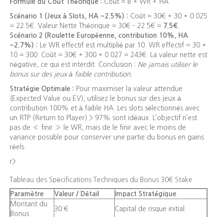
Formule du Coût Théorique :
Coût = B * WR * HA
Scénario 1 (Jeux à Slots, HA ~2.5%) :
Coût = 30€ * 30 * 0.025
= 22.5€. Valeur Nette Théorique = 30€ – 22.5€ =
7.5€
.
Scénario 2 (Roulette Européenne, contribution 10%, HA
~2.7%) :
Le WR effectif est multiplié par 10. WR effectif = 30 *
10 = 300. Coût = 30€ * 300 * 0.027 = 243€. La valeur nette est
négative, ce qui est interdit. Conclusion :
Ne jamais utiliser le
bonus sur des jeux à faible contribution.
Stratégie Optimale :
Pour maximiser la valeur attendue
(Expected Value ou EV), utilisez le bonus sur des jeux à
contribution 100% et à faible HA. Les slots sélectionnés avec
un RTP (Return to Player) > 97% sont idéaux. L’objectif n’est
pas de « finir » le WR, mais de le finir avec le moins de
variance possible pour conserver une partie du bonus en gains
réels.
r>
Tableau des Spécifications Techniques du Bonus 30€ Stake
Paramètre
Valeur / Détail
Impact Stratégique
Montant du
30 €
Capital de risque initial.
Bonus