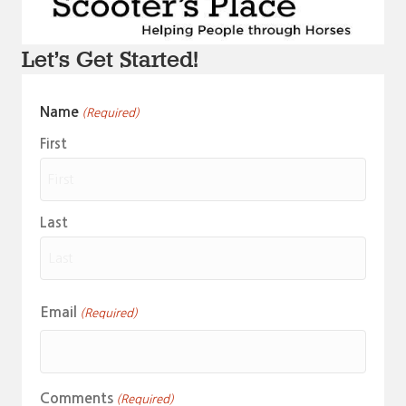
Let's Get Started!
Name
(Required)
First
Last
Email
(Required)
Comments
(Required)