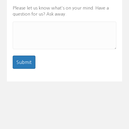
Please let us know what's on your mind. Have a
question for us? Ask away.