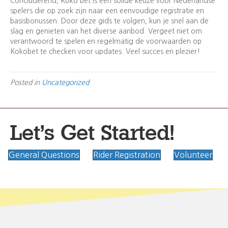
Concluderend, Koko bet is een solide keuze voor Nederlandse
spelers die op zoek zijn naar een eenvoudige registratie en
basisbonussen. Door deze gids te volgen, kun je snel aan de
slag en genieten van het diverse aanbod. Vergeet niet om
verantwoord te spelen en regelmatig de voorwaarden op
Kokobet te checken voor updates. Veel succes en plezier!
Posted in
Uncategorized
Let's Get Started!
General Questions
Rider Registration
Volunteer