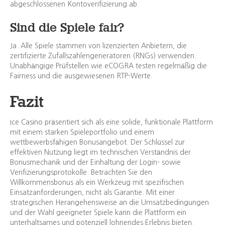
abgeschlossenen Kontoverifizierung ab.
Sind die Spiele fair?
Ja. Alle Spiele stammen von lizenzierten Anbietern, die
zertifizierte Zufallszahlengeneratoren (RNGs) verwenden.
Unabhängige Prüfstellen wie eCOGRA testen regelmäßig die
Fairness und die ausgewiesenen RTP-Werte.
Fazit
Ice Casino präsentiert sich als eine solide, funktionale Plattform
mit einem starken Spieleportfolio und einem
wettbewerbsfähigen Bonusangebot. Der Schlüssel zur
effektiven Nutzung liegt im technischen Verständnis der
Bonusmechanik und der Einhaltung der Login- sowie
Verifizierungsprotokolle. Betrachten Sie den
Willkommensbonus als ein Werkzeug mit spezifischen
Einsatzanforderungen, nicht als Garantie. Mit einer
strategischen Herangehensweise an die Umsatzbedingungen
und der Wahl geeigneter Spiele kann die Plattform ein
unterhaltsames und potenziell lohnendes Erlebnis bieten.