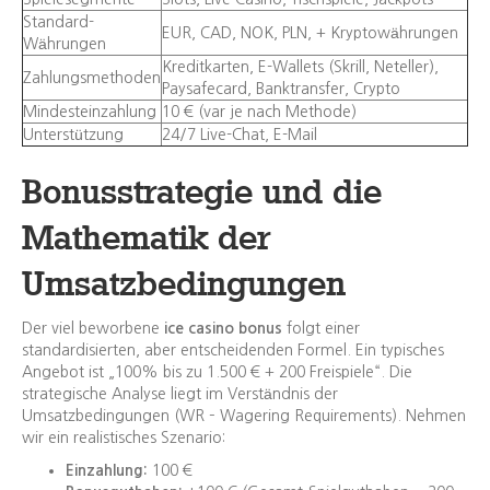
Standard-
EUR, CAD, NOK, PLN, + Kryptowährungen
Währungen
Kreditkarten, E-Wallets (Skrill, Neteller),
Zahlungsmethoden
Paysafecard, Banktransfer, Crypto
Mindesteinzahlung
10 € (var je nach Methode)
Unterstützung
24/7 Live-Chat, E-Mail
Bonusstrategie und die
Mathematik der
Umsatzbedingungen
Der viel beworbene
ice casino bonus
folgt einer
standardisierten, aber entscheidenden Formel. Ein typisches
Angebot ist „100% bis zu 1.500 € + 200 Freispiele“. Die
strategische Analyse liegt im Verständnis der
Umsatzbedingungen (WR – Wagering Requirements). Nehmen
wir ein realistisches Szenario:
Einzahlung:
100 €