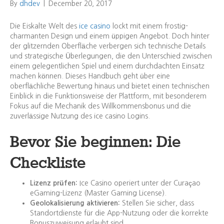
By
dhdev
|
December 20, 2017
Die Eiskalte Welt des
ice casino
lockt mit einem frostig-
charmanten Design und einem üppigen Angebot. Doch hinter
der glitzernden Oberfläche verbergen sich technische Details
und strategische Überlegungen, die den Unterschied zwischen
einem gelegentlichen Spiel und einem durchdachten Einsatz
machen können. Dieses Handbuch geht über eine
oberflächliche Bewertung hinaus und bietet einen technischen
Einblick in die Funktionsweise der Plattform, mit besonderem
Fokus auf die Mechanik des Willkommensbonus und die
zuverlässige Nutzung des ice casino Logins.
Bevor Sie beginnen: Die
Checkliste
Lizenz prüfen:
Ice Casino operiert unter der Curaçao
eGaming-Lizenz (Master Gaming License).
Geolokalisierung aktivieren:
Stellen Sie sicher, dass
Standortdienste für die App-Nutzung oder die korrekte
Bonuszuweisung erlaubt sind.