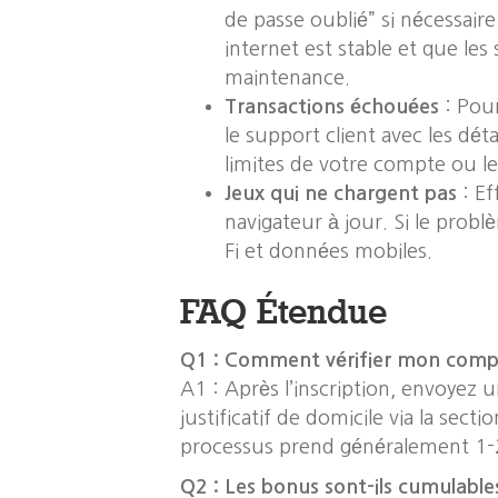
de passe oublié” si nécessai
internet est stable et que le
maintenance.
Transactions échouées
: Pour
le support client avec les déta
limites de votre compte ou le
Jeux qui ne chargent pas
: Ef
navigateur à jour. Si le prob
Fi et données mobiles.
FAQ Étendue
Q1 : Comment vérifier mon compt
A1 : Après l’inscription, envoyez u
justificatif de domicile via la sect
processus prend généralement 1-2
Q2 : Les bonus sont-ils cumulable