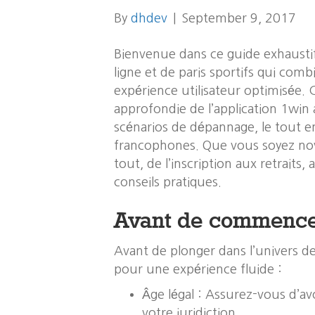
By
dhdev
|
September 9, 2017
Bienvenue dans ce guide exhausti
ligne et de paris sportifs qui com
expérience utilisateur optimisée. 
approfondie de l’application 1win 
scénarios de dépannage, le tout en 
francophones. Que vous soyez no
tout, de l’inscription aux retraits
conseils pratiques.
Avant de commenc
Avant de plonger dans l’univers de 
pour une expérience fluide :
Âge légal : Assurez-vous d’av
votre juridiction.