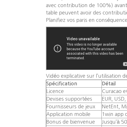
avec contribution de 100%) avant 
table peuvent avoir des contributio
Planifiez vos paris en conséquence
Vidéo explicative sur l’utilisation 
Spécification
Détail
Licence
Curacao e
Devises supportées
EUR, USD, 
Fournisseurs de jeux
NetEnt, M
Application mobile
1win app d
Bonus de bienvenue
Jusqu’à 50