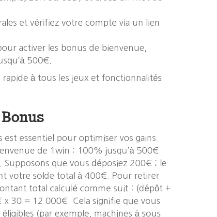
ales et vérifiez votre compte via un lien
our activer les bonus de bienvenue,
usqu’à 500€.
rapide à tous les jeux et fonctionnalités
 Bonus
st essentiel pour optimiser vos gains.
ienvenue de 1win : 100% jusqu’à 500€
. Supposons que vous déposiez 200€ ; le
t votre solde total à 400€. Pour retirer
ntant total calculé comme suit : (dépôt +
 x 30 = 12 000€. Cela signifie que vous
 éligibles (par exemple, machines à sous