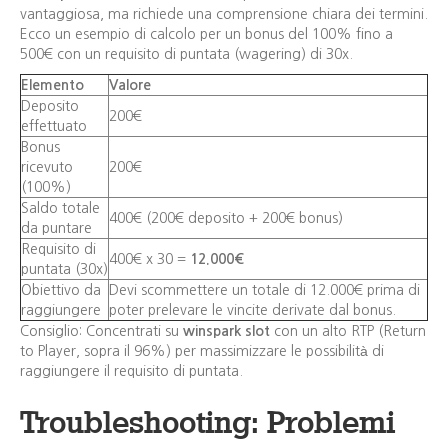
vantaggiosa, ma richiede una comprensione chiara dei termini.
Ecco un esempio di calcolo per un bonus del 100% fino a
500€ con un requisito di puntata (wagering) di 30x.
Elemento
Valore
Deposito
200€
effettuato
Bonus
ricevuto
200€
(100%)
Saldo totale
400€ (200€ deposito + 200€ bonus)
da puntare
Requisito di
400€ x 30 =
12.000€
puntata (30x)
Obiettivo da
Devi scommettere un totale di 12.000€ prima di
raggiungere
poter prelevare le vincite derivate dal bonus.
Consiglio: Concentrati su
winspark slot
con un alto RTP (Return
to Player, sopra il 96%) per massimizzare le possibilità di
raggiungere il requisito di puntata.
Troubleshooting: Problemi