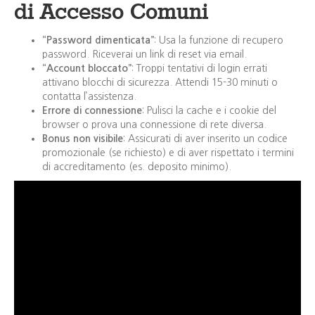
di Accesso Comuni
“Password dimenticata”
: Usa la funzione di recupero
password. Riceverai un link di reset via email.
“Account bloccato”
: Troppi tentativi di login errati
attivano blocchi di sicurezza. Attendi 15-30 minuti o
contatta l’assistenza.
Errore di connessione
: Pulisci la cache e i cookie del
browser o prova una connessione di rete diversa.
Bonus non visibile
: Assicurati di aver inserito un codice
promozionale (se richiesto) e di aver rispettato i termini
di accreditamento (es. deposito minimo).