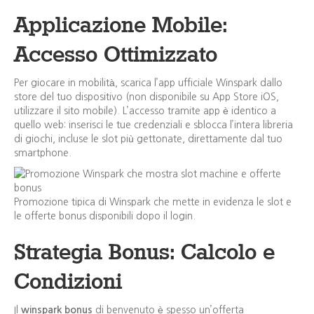
Applicazione Mobile:
Accesso Ottimizzato
Per giocare in mobilità, scarica l’app ufficiale Winspark dallo
store del tuo dispositivo (non disponibile su App Store iOS,
utilizzare il sito mobile). L’accesso tramite app è identico a
quello web: inserisci le tue credenziali e sblocca l’intera libreria
di giochi, incluse le slot più gettonate, direttamente dal tuo
smartphone.
Promozione tipica di Winspark che mette in evidenza le slot e
le offerte bonus disponibili dopo il login.
Strategia Bonus: Calcolo e
Condizioni
Il
winspark bonus
di benvenuto è spesso un’offerta