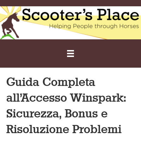
Guida Completa
all’Accesso Winspark:
Sicurezza, Bonus e
Risoluzione Problemi