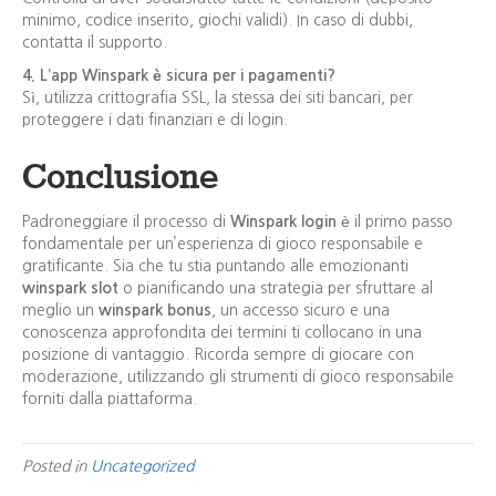
minimo, codice inserito, giochi validi). In caso di dubbi,
contatta il supporto.
4. L’app Winspark è sicura per i pagamenti?
Sì, utilizza crittografia SSL, la stessa dei siti bancari, per
proteggere i dati finanziari e di login.
Conclusione
Padroneggiare il processo di
Winspark login
è il primo passo
fondamentale per un’esperienza di gioco responsabile e
gratificante. Sia che tu stia puntando alle emozionanti
winspark slot
o pianificando una strategia per sfruttare al
meglio un
winspark bonus
, un accesso sicuro e una
conoscenza approfondita dei termini ti collocano in una
posizione di vantaggio. Ricorda sempre di giocare con
moderazione, utilizzando gli strumenti di gioco responsabile
forniti dalla piattaforma.
Posted in
Uncategorized