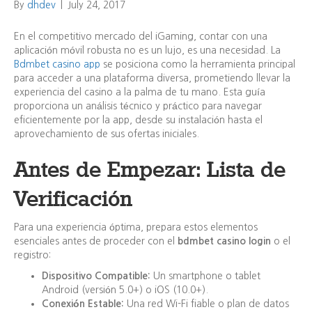
By
dhdev
|
July 24, 2017
En el competitivo mercado del iGaming, contar con una
aplicación móvil robusta no es un lujo, es una necesidad. La
Bdmbet casino app
se posiciona como la herramienta principal
para acceder a una plataforma diversa, prometiendo llevar la
experiencia del casino a la palma de tu mano. Esta guía
proporciona un análisis técnico y práctico para navegar
eficientemente por la app, desde su instalación hasta el
aprovechamiento de sus ofertas iniciales.
Antes de Empezar: Lista de
Verificación
Para una experiencia óptima, prepara estos elementos
esenciales antes de proceder con el
bdmbet casino login
o el
registro:
Dispositivo Compatible:
Un smartphone o tablet
Android (versión 5.0+) o iOS (10.0+).
Conexión Estable:
Una red Wi-Fi fiable o plan de datos