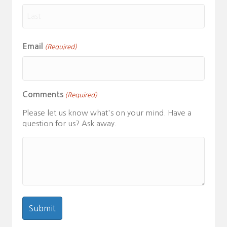
Email
(Required)
Comments
(Required)
Please let us know what's on your mind. Have a
question for us? Ask away.