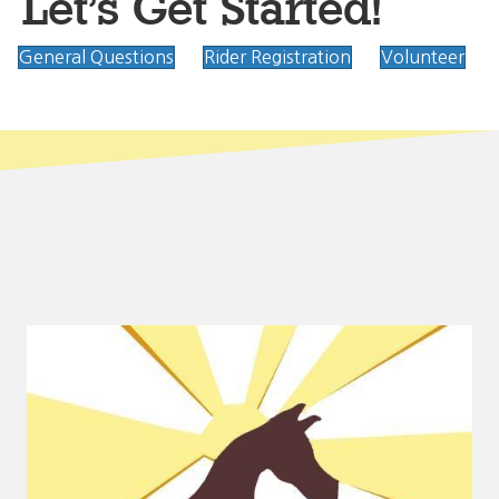
Let's Get Started!
General Questions
Rider Registration
Volunteer