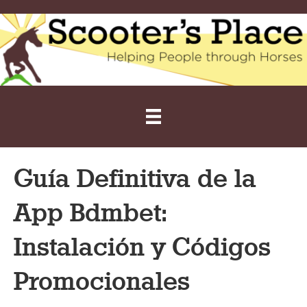
Guía Definitiva de la
App Bdmbet:
Instalación y Códigos
Promocionales