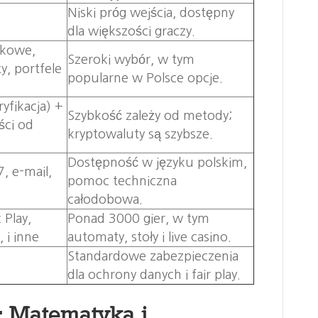
Niski próg wejścia, dostępny
dla większości graczy.
nkowe,
Szeroki wybór, w tym
y, portfele
popularne w Polsce opcje.
yfikacja) +
Szybkość zależy od metody;
ści od
kryptowaluty są szybsze.
Dostępność w języku polskim,
, e-mail,
pomoc techniczna
całodobowa.
 Play,
Ponad 3000 gier, w tym
 i inne
automaty, stoły i live casino.
Standardowe zabezpieczenia
dla ochrony danych i fair play.
: Matematyka i