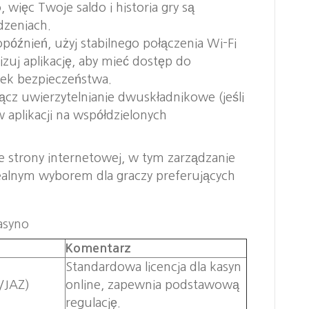
 więc Twoje saldo i historia gry są
dzeniach.
óźnień, użyj stabilnego połączenia Wi-Fi
zuj aplikację, aby mieć dostęp do
wek bezpieczeństwa.
cz uwierzytelnianie dwuskładnikowe (jeśli
w aplikacji na współdzielonych
je strony internetowej, w tym zarządzanie
dealnym wyborem dla graczy preferujących
asyno
Komentarz
Standardowa licencja dla kasyn
/JAZ)
online, zapewnia podstawową
regulację.