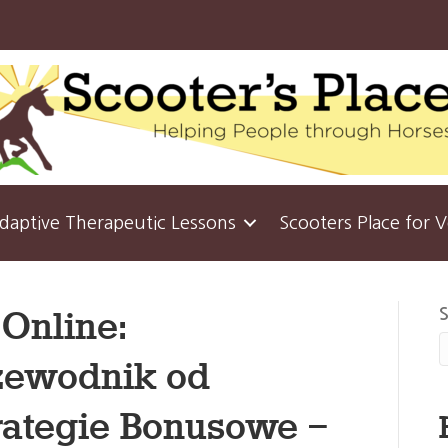
daptive Therapeutic Lessons
Scooters Place for 
 Online:
zewodnik od
trategie Bonusowe –