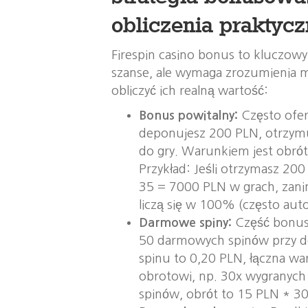
obliczenia praktyc
Firespin casino bonus to kluczow
szanse, ale wymaga zrozumienia 
obliczyć ich realną wartość:
Bonus powitalny:
Często ofe
deponujesz 200 PLN, otrzym
do gry. Warunkiem jest obró
Przykład: Jeśli otrzymasz 20
35 = 7000 PLN w grach, zani
liczą się w 100% (często auto
Darmowe spiny:
Część bonus
50 darmowych spinów przy de
spinu to 0,20 PLN, łączna war
obrotowi, np. 30x wygranych 
spinów, obrót to 15 PLN * 3