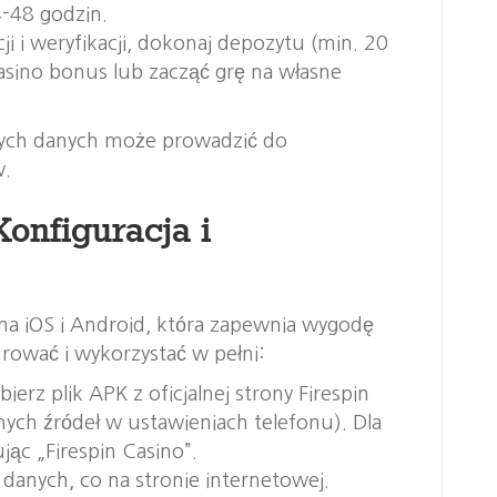
4-48 godzin.
i i weryfikacji, dokonaj depozytu (min. 20
casino bonus lub zacząć grę na własne
wych danych może prowadzić do
w.
Konfiguracja i
ą na iOS i Android, która zapewnia wygodę
urować i wykorzystać w pełni:
ierz plik APK z oficjalnej strony Firespin
anych źródeł w ustawieniach telefonu). Dla
jąc „Firespin Casino”.
danych, co na stronie internetowej.