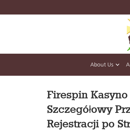
About Us
A
Firespin Kasyno
Szczegółowy Pr
Rejestracji po S