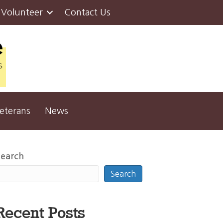
Volunteer
Contact Us
Veterans
News
Search
Search
Recent Posts