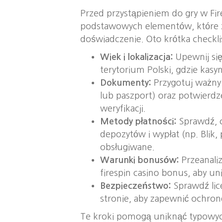
Przed przystąpieniem do gry w Fir
podstawowych elementów, które z
doświadczenie. Oto krótka checklis
Wiek i lokalizacja:
Upewnij się
terytorium Polski, gdzie kasyn
Dokumenty:
Przygotuj ważny
lub paszport) oraz potwierdz
weryfikacji.
Metody płatności:
Sprawdź, c
depozytów i wypłat (np. Blik
obsługiwane.
Warunki bonusów:
Przeanaliz
firespin casino bonus, aby u
Bezpieczeństwo:
Sprawdź lice
stronie, aby zapewnić ochron
Te kroki pomogą uniknąć typowych