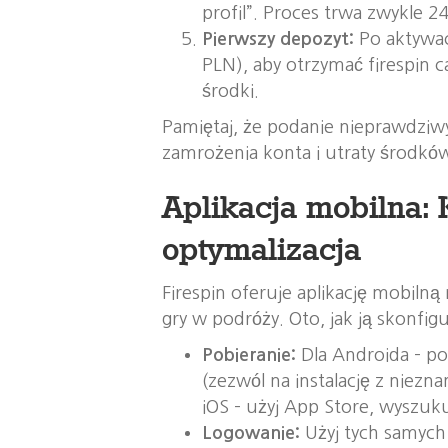
profil”. Proces trwa zwykle 2
Pierwszy depozyt:
Po aktywacj
PLN), aby otrzymać firespin 
środki.
Pamiętaj, że podanie nieprawdzi
zamrożenia konta i utraty środkó
Aplikacja mobilna: 
optymalizacja
Firespin oferuje aplikację mobiln
gry w podróży. Oto, jak ją skonfig
Pobieranie:
Dla Androida – pob
(zezwól na instalację z niezn
iOS – użyj App Store, wyszuku
Logowanie:
Użyj tych samych 