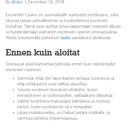
By
dhdev
|
December 18, 2018
ExciteWin Casino on suomalaisille suunnattu nettikasino, joka
tarjoaa laajan pelivalikoiman ja houkuttelevia excitewin
bonuksia. Tämä opas auttaa sinua pääsemään nopeasti alkuun
ja hyödyntämään parhaiten excitewin casinon ominaisuuksia.
Aloita tutustumalla palveluun
täällä
saadaksesi yleiskuvan.
Ennen kuin aloitat
Seuraavat asiat kannattaa tarkistaa ennen kuin rekisteröidyt
excitewin casinoon:
Varmista, että olet täysi-ikäinen pelaaja Suomessa ja
että nettikasinot ovat laillisia alueellasi.
Tutustu excitewin bonuksen ehdoihin, kuten
kierrätykseen ja voittorajoihin, välttääksesi yllätyksiä.
Valitse luotettava maksutapa talletuksia ja nostoja
varten, kuten luottokortti tai e-lompakko.
Lataa mobiilisovellus, jos haluat pelata matkalla, ja
varmista laitteesi yhteensopivuus.