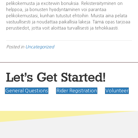
pelikokemusta ja excitewin bonuksia. Rekisteröityminen on
helppoa, ja bonusten hyödyntäminen voi parantaa
pelikokemustasi, kunhan tutustut ehtoihin. Muista aina pelata
vastuullisesti ja noudattaa paikallisia lakeja. Tämä opas tarjoaa
perustiedot, jotta voit aloittaa turvallisesti ja tehokkaasti.
Posted in
Uncategorized
Let's Get Started!
General Questions
Rider Registration
Volunteer