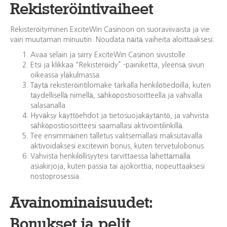
Rekisteröintivaiheet
Rekisteröityminen ExciteWin Casinoon on suoraviivaista ja vie
vain muutaman minuutin. Noudata näitä vaiheita aloittaaksesi:
Avaa selain ja siirry ExciteWin Casinon sivustolle.
Etsi ja klikkaa “Rekisteröidy” -painiketta, yleensä sivun
oikeassa yläkulmassa.
Täytä rekisteröintilomake tarkalla henkilötiedoilla, kuten
täydellisellä nimellä, sähköpostiosoitteella ja vahvalla
salasanalla.
Hyväksy käyttöehdot ja tietosuojakäytäntö, ja vahvista
sähköpostiosoitteesi saamallasi aktivointilinkillä.
Tee ensimmäinen talletus valitsemallasi maksutavalla
aktivoidaksesi excitewin bonus, kuten tervetulobonus.
Vahvista henkilöllisyytesi tarvittaessa lähettämällä
asiakirjoja, kuten passia tai ajokorttia, nopeuttaaksesi
nostoprosessia.
Avainominaisuudet:
Bonukset ja pelit