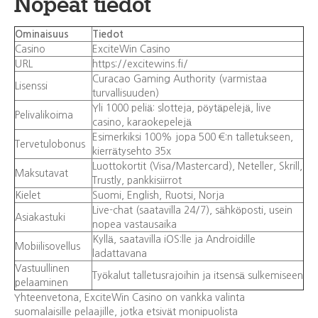
Nopeat tiedot
Ominaisuus
Tiedot
Casino
ExciteWin Casino
URL
https://excitewins.fi/
Curacao Gaming Authority (varmistaa
Lisenssi
turvallisuuden)
Yli 1000 peliä: slotteja, pöytäpelejä, live
Pelivalikoima
casino, karaokepelejä
Esimerkiksi 100% jopa 500 €:n talletukseen,
Tervetulobonus
kierrätysehto 35x
Luottokortit (Visa/Mastercard), Neteller, Skrill,
Maksutavat
Trustly, pankkisiirrot
Kielet
Suomi, English, Ruotsi, Norja
Live-chat (saatavilla 24/7), sähköposti, usein
Asiakastuki
nopea vastausaika
Kyllä, saatavilla iOS:lle ja Androidille
Mobiilisovellus
ladattavana
Vastuullinen
Työkalut talletusrajoihin ja itsensä sulkemiseen
pelaaminen
Yhteenvetona, ExciteWin Casino on vankka valinta
suomalaisille pelaajille, jotka etsivät monipuolista