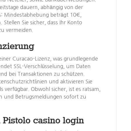
tstage dauern, abhängig von der
ts: Mindestabhebung beträgt 10€,
tellen Sie sicher, dass Ihr Konto
 zu vermeiden.
nzierung
 einer Curacao-Lizenz, was grundlegende
endet SSL-Verschlüsselung, um Daten
und bei Transaktionen zu schützen.
enschutzrichtlinien und aktivieren Sie
ls verfügbar. Obwohl sicher, ist es ratsam,
n und Betrugsmeldungen sofort zu
Pistolo casino login