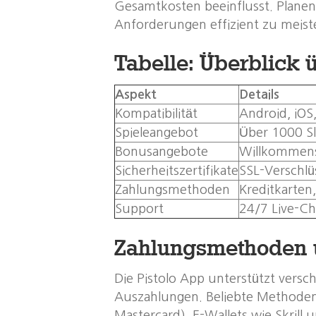
Gesamtkosten beeinflusst. Planen 
Anforderungen effizient zu meist
Tabelle: Überblick 
Aspekt
Details
Kompatibilität
Android, iOS
Spieleangebot
Über 1000 Slo
Bonusangebote
Willkommens
Sicherheitszertifikate
SSL-Verschlü
Zahlungsmethoden
Kreditkarten
Support
24/7 Live-Ch
Zahlungsmethoden
Die Pistolo App unterstützt versc
Auszahlungen. Beliebte Methoden 
Mastercard), E-Wallets wie Skrill