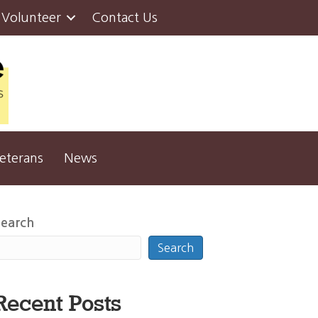
Volunteer
Contact Us
Veterans
News
Search
Search
Recent Posts