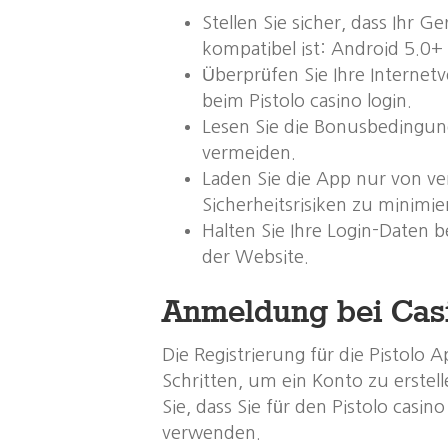
Stellen Sie sicher, dass Ihr
kompatibel ist: Android 5.0+
Überprüfen Sie Ihre Internetv
beim Pistolo casino login.
Lesen Sie die Bonusbedingung
vermeiden.
Laden Sie die App nur von v
Sicherheitsrisiken zu minimie
Halten Sie Ihre Login-Daten be
der Website.
Anmeldung bei Casi
Die Registrierung für die Pistolo A
Schritten, um ein Konto zu erstel
Sie, dass Sie für den Pistolo casi
verwenden.