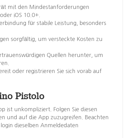
 Gerät mit den Mindestanforderungen
 oder iOS 10.0+.
erbindung für stabile Leistung, besonders
en sorgfältig, um versteckte Kosten zu
ertrauenswürdigen Quellen herunter, um
ren.
reit oder registrieren Sie sich vorab auf
no Pistolo
pp ist unkompliziert. Folgen Sie diesen
len und auf die App zuzugreifen. Beachten
no login dieselben Anmeldedaten