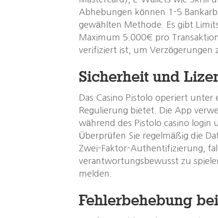
Abhebungen können 1-5 Bankarbei
gewählten Methode. Es gibt Limi
Maximum 5.000€ pro Transaktion. S
verifiziert ist, um Verzögerungen
Sicherheit und Lize
Das Casino Pistolo operiert unter
Regulierung bietet. Die App verw
während des Pistolo casino login 
Überprüfen Sie regelmäßig die Dat
Zwei-Faktor-Authentifizierung, fal
verantwortungsbewusst zu spiele
melden.
Fehlerbehebung bei 