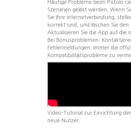
Häufige Probleme beim Pistolo ca
Szenarien gelöst werden. Wenn Si
Sie Ihre Internetverbindung, stell
korrekt sind, und löschen Sie de
Aktualisieren Sie die App auf die n
Bei Bonusproblemen: Kontaktieren
Fehlermeldungen. Immer die offiz
Kompatibilitätsprobleme zu verm
Video-Tutorial zur Einrichtung der 
neue Nutzer.