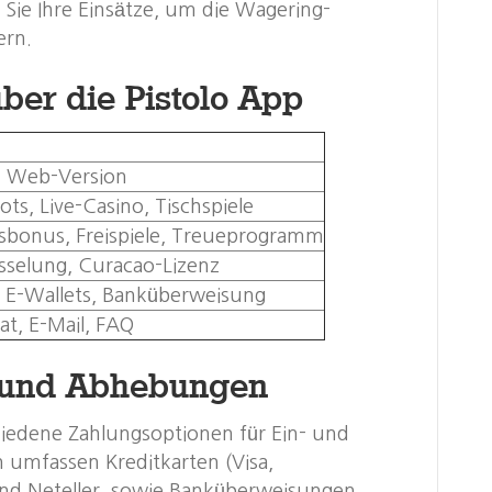
Sie Ihre Einsätze, um die Wagering-
ern.
über die Pistolo App
, Web-Version
ts, Live-Casino, Tischspiele
bonus, Freispiele, Treueprogramm
sselung, Curacao-Lizenz
, E-Wallets, Banküberweisung
at, E-Mail, FAQ
 und Abhebungen
hiedene Zahlungsoptionen für Ein- und
umfassen Kreditkarten (Visa,
 und Neteller, sowie Banküberweisungen.