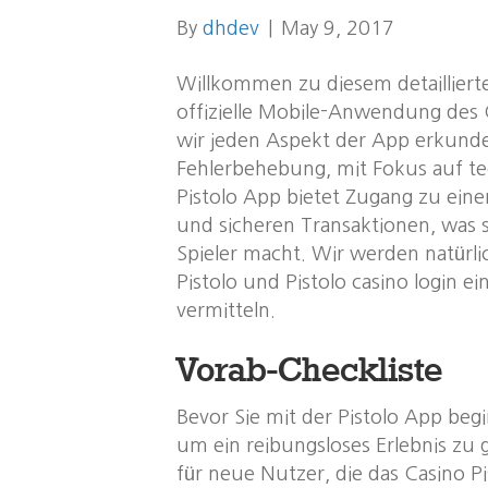
By
dhdev
|
May 9, 2017
Willkommen zu diesem detaillierte
offizielle Mobile-Anwendung des C
wir jeden Aspekt der App erkunden
Fehlerbehebung, mit Fokus auf tec
Pistolo App bietet Zugang zu eine
und sicheren Transaktionen, was s
Spieler macht. Wir werden natürli
Pistolo und Pistolo casino login e
vermitteln.
Vorab-Checkliste
Bevor Sie mit der Pistolo App begi
um ein reibungsloses Erlebnis zu g
für neue Nutzer, die das Casino 