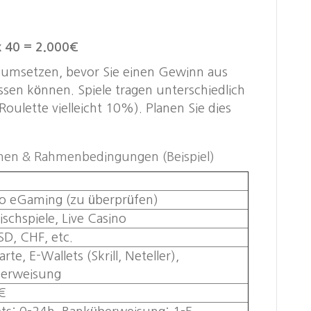
x 40 = 2.000€
n umsetzen, bevor Sie einen Gewinn aus
en können. Spiele tragen unterschiedlich
oulette vielleicht 10%). Planen Sie dies
onen & Rahmenbedingungen (Beispiel)
o eGaming (zu überprüfen)
Tischspiele, Live Casino
SD, CHF, etc.
rte, E-Wallets (Skrill, Neteller),
erweisung
0€