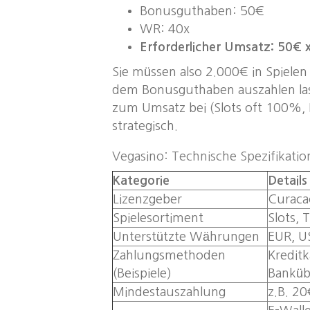
Bonusguthaben: 50€
WR: 40x
Erforderlicher Umsatz: 50€ 
Sie müssen also 2.000€ in Spiele
dem Bonusguthaben auszahlen lass
zum Umsatz bei (Slots oft 100%, R
strategisch.
Vegasino: Technische Spezifikati
Kategorie
Details
Lizenzgeber
Curaca
Spielesortiment
Slots, 
Unterstützte Währungen
EUR, U
Zahlungsmethoden
Kreditka
(Beispiele)
Banküb
Mindestauszahlung
z.B. 2