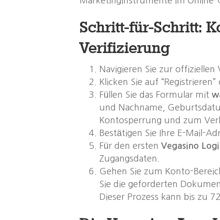
Marketinginstrumente im Online-
Schritt-für-Schritt: 
Verifizierung
Navigieren Sie zur offizielle
Klicken Sie auf “Registrieren”
Füllen Sie das Formular mit
w
und Nachname, Geburtsdatum
Kontosperrung und zum Verlu
Bestätigen Sie Ihre E-Mail-A
Für den ersten
Vegasino Logi
Zugangsdaten.
Gehen Sie zum Konto-Bereich,
Sie die geforderten Dokumen
Dieser Prozess kann bis zu 7