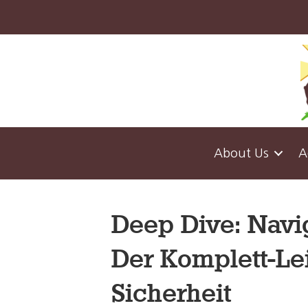
About Us
A
Deep Dive: Navi
Der Komplett-Le
Sicherheit