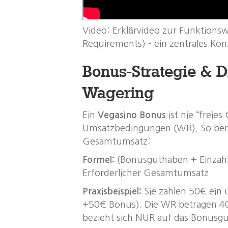
Video: Erklärvideo zur Funktion
Requirements) – ein zentrales Kon
Bonus-Strategie & 
Wagering
Ein
Vegasino Bonus
ist nie “freie
Umsatzbedingungen (WR). So bere
Gesamtumsatz:
Formel:
(Bonusguthaben + Einzah
Erforderlicher Gesamtumsatz
Praxisbeispiel:
Sie zahlen 50€ ein 
+50€ Bonus). Die WR betragen 40
bezieht sich NUR auf das Bonusg