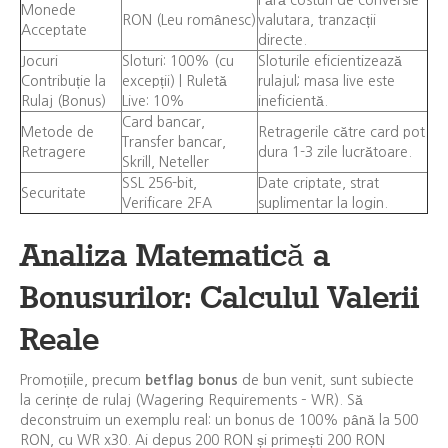
Fără costuri de conversie
Monede
RON (Leu românesc)
valutara, tranzacții
Acceptate
directe.
Jocuri
Sloturi: 100% (cu
Sloturile eficientizează
Contribuție la
excepții) | Ruletă
rulajul; masa live este
Rulaj (Bonus)
Live: 10%
ineficientă.
Card bancar,
Metode de
Retragerile către card pot
Transfer bancar,
Retragere
dura 1-3 zile lucrătoare.
Skrill, Neteller
SSL 256-bit,
Date criptate, strat
Securitate
Verificare 2FA
suplimentar la login.
Analiza Matematică a
Bonusurilor: Calculul Valerii
Reale
Promoțiile, precum
betflag bonus
de bun venit, sunt subiecte
la cerințe de rulaj (Wagering Requirements – WR). Să
deconstruim un exemplu real: un bonus de 100% până la 500
RON, cu WR x30. Ai depus 200 RON și primești 200 RON