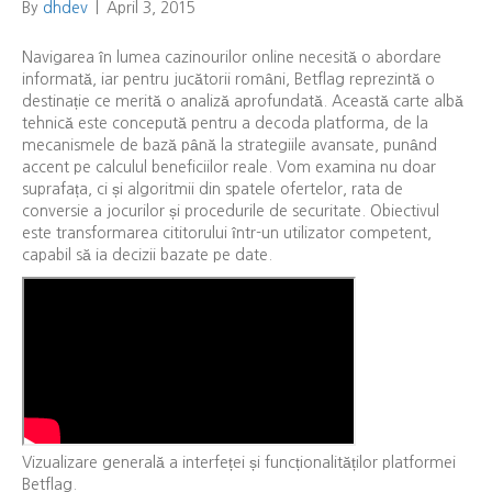
By
dhdev
|
April 3, 2015
Navigarea în lumea cazinourilor online necesită o abordare
informată, iar pentru jucătorii români, Betflag reprezintă o
destinație ce merită o analiză aprofundată. Această carte albă
tehnică este concepută pentru a decoda platforma, de la
mecanismele de bază până la strategiile avansate, punând
accent pe calculul beneficiilor reale. Vom examina nu doar
suprafața, ci și algoritmii din spatele ofertelor, rata de
conversie a jocurilor și procedurile de securitate. Obiectivul
este transformarea cititorului într-un utilizator competent,
capabil să ia decizii bazate pe date.
Vizualizare generală a interfeței și funcționalităților platformei
Betflag.