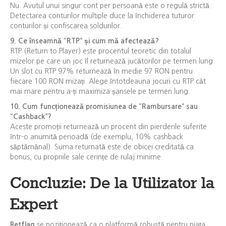
Nu. Avutul unui singur cont per persoană este o regulă strictă.
Detectarea conturilor multiple duce la închiderea tuturor
conturilor și confiscarea soldurilor.
9. Ce înseamnă “RTP” și cum mă afectează?
RTP (Return to Player) este procentul teoretic din totalul
mizelor pe care un joc îl returnează jucătorilor pe termen lung.
Un slot cu RTP 97% returnează în medie 97 RON pentru
fiecare 100 RON mizați. Alege întotdeauna jocuri cu RTP cât
mai mare pentru a-ți maximiza șansele pe termen lung.
10. Cum funcționează promisiunea de “Rambursare” sau
“Cashback”?
Aceste promoții returnează un procent din pierderile suferite
într-o anumită perioadă (de exemplu, 10% cashback
săptămânal). Suma returnată este de obicei creditată ca
bonus, cu propriile sale cerințe de rulaj minime.
Concluzie: De la Utilizator la
Expert
Betflag
se poziționează ca o platformă robustă pentru piața