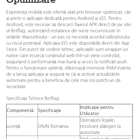
Experiența mobilă este oferită atât prin browser optimizat, cât
și printr-o aplicație dedicată pentru Android și iOS. Pentru
Android, este necesar să descarci fișierul APK direct de pe site-
ul Betflag, autorizând instalarea din surse necunoscute în
setările dispozitivului – un pas ce necesită acordul utilizatorului
cu riscul potențial. Aplicația iOS este disponibilă direct din App
Store. Din punct de vedere tehnic, aplicațiile sunt wrapper-uri
native care încarcă conținutul web într-un view controlat,
asigurând o performanță mai bună și acces la notificări push.
Pentru o funcționare optimă, eliberează memorie RAM înainte
de a lansa aplicația și asigură-te că ai activat actualizările
automate pentru a beneficia de cele mai noi patch-uri de
securitate.
Specificații Tehnice Betflag
Implicație pentru
Componentă
Specificație
Utilizator
Operațiuni legale,
Licență
ONJN România
rezolvare plângeri la
autoritate.