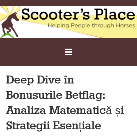
Deep Dive în
Bonusurile Betflag:
Analiza Matematică și
Strategii Esențiale