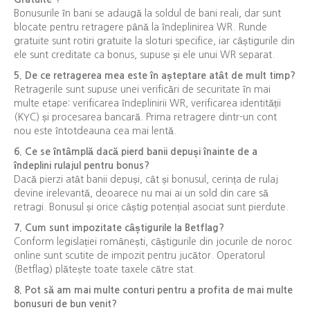
Bonusurile în bani se adaugă la soldul de bani reali, dar sunt
blocate pentru retragere până la îndeplinirea WR. Runde
gratuite sunt rotiri gratuite la sloturi specifice, iar câștigurile din
ele sunt creditate ca bonus, supuse și ele unui WR separat.
5. De ce retragerea mea este în așteptare atât de mult timp?
Retragerile sunt supuse unei verificări de securitate în mai
multe etape: verificarea îndeplinirii WR, verificarea identității
(KYC) și procesarea bancară. Prima retragere dintr-un cont
nou este întotdeauna cea mai lentă.
6. Ce se întâmplă dacă pierd banii depuși înainte de a
îndeplini rulajul pentru bonus?
Dacă pierzi atât banii depuși, cât și bonusul, cerința de rulaj
devine irelevantă, deoarece nu mai ai un sold din care să
retragi. Bonusul și orice câștig potențial asociat sunt pierdute.
7. Cum sunt impozitate câștigurile la Betflag?
Conform legislației românești, câștigurile din jocurile de noroc
online sunt scutite de impozit pentru jucător. Operatorul
(Betflag) plătește toate taxele către stat.
8. Pot să am mai multe conturi pentru a profita de mai multe
bonusuri de bun venit?