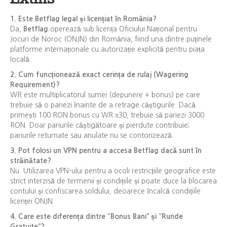
1. Este Betflag legal și licențiat în România?
Da,
Betflag
operează sub licența Oficiului Național pentru
Jocuri de Noroc (ONJN) din România, fiind una dintre puținele
platforme internaționale cu autorizație explicită pentru piața
locală.
2. Cum funcționează exact cerința de rulaj (Wagering
Requirement)?
WR este multiplicatorul sumei (depunere + bonus) pe care
trebuie să o pariezi înainte de a retrage câștigurile. Dacă
primești 100 RON bonus cu WR x30, trebuie să pariezi 3000
RON. Doar pariurile câștigătoare și pierdute contribuie;
pariurile returnate sau anulate nu se contorizează.
3. Pot folosi un VPN pentru a accesa Betflag dacă sunt în
străinătate?
Nu. Utilizarea VPN-ului pentru a ocoli restricțiile geografice este
strict interzisă de termenii și condițiile și poate duce la blocarea
contului și confiscarea soldului, deoarece încalcă condițiile
licenței ONJN.
4. Care este diferența dintre “Bonus Bani” și “Runde
Gratuite”?