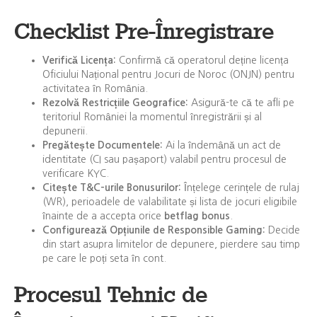
Checklist Pre-Înregistrare
Verifică Licența:
Confirmă că operatorul deține licența
Oficiului Național pentru Jocuri de Noroc (ONJN) pentru
activitatea în România.
Rezolvă Restricțiile Geografice:
Asigură-te că te afli pe
teritoriul României la momentul înregistrării și al
depunerii.
Pregătește Documentele:
Ai la îndemână un act de
identitate (CI sau pașaport) valabil pentru procesul de
verificare KYC.
Citește T&C-urile Bonusurilor:
Înțelege cerințele de rulaj
(WR), perioadele de valabilitate și lista de jocuri eligibile
înainte de a accepta orice
betflag bonus
.
Configurează Opțiunile de Responsible Gaming:
Decide
din start asupra limitelor de depunere, pierdere sau timp
pe care le poți seta în cont.
Procesul Tehnic de