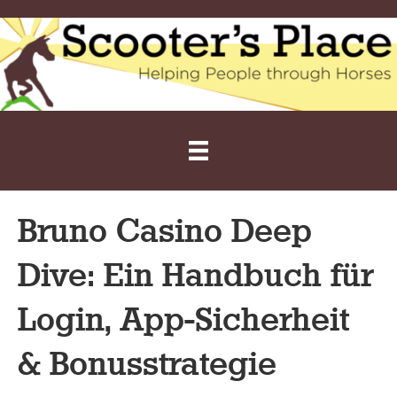
Bruno Casino Deep
Dive: Ein Handbuch für
Login, App-Sicherheit
& Bonusstrategie