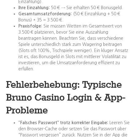
Einzahlung).
Ihre Einzahlung:
50 € → Sie erhalten 50 € Bonusgeld.
Gesamtumsatzforderung:
(50 € Einzahlung + 50 €
Bonus) * 35 = 3.500 €.
Praxisfolge:
Sie müssen Wetten im Gesamtwert von
3.500 € platzieren, bevor Sie eine Auszahlung
beantragen können. Beachten Sie, dass verschiedene
Spiele unterschiedlich stark zum Wagering beitragen
(Slots oft 100%, Tischspiele weniger). Ein kluger Ansatz
ist es, das Bonusgeld in Slots mit mittlerer Volatilität zu
investieren, um die Umsatzanforderung effizient zu
erfüllen.
Fehlerbehebung: Typische
Bruno Casino Login & App-
Probleme
“Falsches Passwort” trotz korrekter Eingabe:
Leeren Sie
den Browser-Cache oder setzen Sie das Passwort über
“Passwort vergessen” zurück. Nutzen Sie in der App die