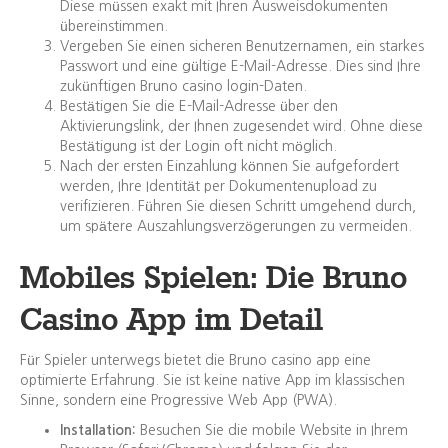
Diese müssen exakt mit Ihren Ausweisdokumenten
übereinstimmen.
Vergeben Sie einen sicheren Benutzernamen, ein starkes
Passwort und eine gültige E-Mail-Adresse. Dies sind Ihre
zukünftigen Bruno casino login-Daten.
Bestätigen Sie die E-Mail-Adresse über den
Aktivierungslink, der Ihnen zugesendet wird. Ohne diese
Bestätigung ist der Login oft nicht möglich.
Nach der ersten Einzahlung können Sie aufgefordert
werden, Ihre Identität per Dokumentenupload zu
verifizieren. Führen Sie diesen Schritt umgehend durch,
um spätere Auszahlungsverzögerungen zu vermeiden.
Mobiles Spielen: Die Bruno
Casino App im Detail
Für Spieler unterwegs bietet die Bruno casino app eine
optimierte Erfahrung. Sie ist keine native App im klassischen
Sinne, sondern eine Progressive Web App (PWA).
Installation:
Besuchen Sie die mobile Website in Ihrem