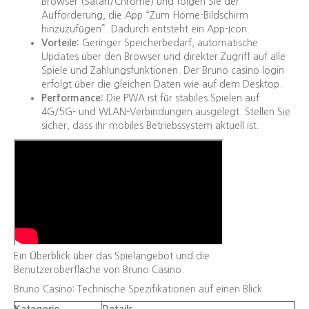
Browser (Safari/Chrome) und folgen Sie der
Aufforderung, die App “Zum Home-Bildschirm
hinzuzufügen”. Dadurch entsteht ein App-Icon.
Vorteile:
Geringer Speicherbedarf, automatische
Updates über den Browser und direkter Zugriff auf alle
Spiele und Zahlungsfunktionen. Der Bruno casino login
erfolgt über die gleichen Daten wie auf dem Desktop.
Performance:
Die PWA ist für stabiles Spielen auf
4G/5G- und WLAN-Verbindungen ausgelegt. Stellen Sie
sicher, dass Ihr mobiles Betriebssystem aktuell ist.
Ein Überblick über das Spielangebot und die
Benutzeroberfläche von Bruno Casino.
Bruno Casino: Technische Spezifikationen auf einen Blick