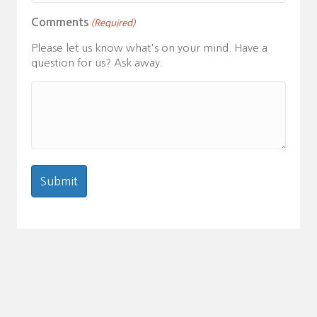
Comments
(Required)
Please let us know what's on your mind. Have a
question for us? Ask away.