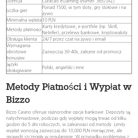
Licencja
Curacao eGaming (numer: 365/JAZ)
Ponad 1500, w tym sloty, gry stołowe i na
Liczba gier
żywo
Minimalna wpłata
10 PLN
Karty kredytowe, e-portfele (np. Skrill,
Metody płatności
Neteller), przelewy bankowe, kryptowaluty
Obsługa klienta
24/7 przez czat na żywo i email
Wymagania
obrotowe
Zazwyczaj 30-40x, zależne od promocji
bonusów
Języki
Polski, angielski i inne
obsługiwane
Metody Płatności i Wypłat w
Bizzo
Bizzo Casino oferuje różnorodne opcje bankowe. Depozyty są
natychmiastowe, podczas gdy wypłaty mogą trwać od kilku
godzin do 5 dni roboczych, w zależności od metody. Limity
wypłat wynoszą zazwyczaj do 10,000 PLN miesięcznie, ale
sprawdź szczegóły w regulaminie. W przypadku problemów z