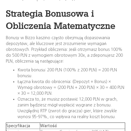
Strategia Bonusowa i
Obliczenia Matematyczne
Bonusy w Bizzo kaszino często obejmują dopasowania
depozytów, ale kluczowe jest zrozumienie wymagań
obrotowych. Przykład obliczenia: Jeśli otrzymasz bonus 100%
do 500 PLN z wymogiem obrotowym 30x, a zdeponujesz 200
PLN, obliczenia są następujące:
Kwota bonusu: 200 PLN (100% z 200 PLN) = 200 PLN
bonusu.
Łączna kwota do obrócenia: (Depozyt + Bonus) ×
Wymóg obrotowy = (200 PLN + 200 PLN) × 30 = 400 PLN
× 30 = 12,000 PLN.
Oznacza to, że musisz postawić 12,000 PLN w grach,
zanim będziesz mógł wypłacić wygrane z bonusu.
Uwzględnij RTP (zwrot do gracza) gier, które zwykle
wynosi 95-97%, co wpływa na realny koszt bonusu.
Specyfikacja
Wartość