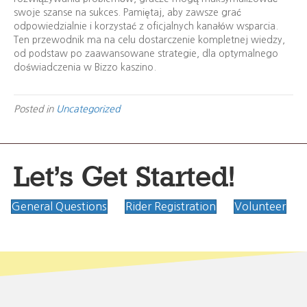
swoje szanse na sukces. Pamiętaj, aby zawsze grać
odpowiedzialnie i korzystać z oficjalnych kanałów wsparcia.
Ten przewodnik ma na celu dostarczenie kompletnej wiedzy,
od podstaw po zaawansowane strategie, dla optymalnego
doświadczenia w Bizzo kaszino.
Posted in
Uncategorized
Let's Get Started!
General Questions
Rider Registration
Volunteer