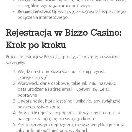
szczególnie wymaganiami obrotowymi.
Bezpieczeństwo:
Upewnij się, że używasz bezpiecznego
połączenia internetowego.
Rejestracja w Bizzo Casino:
Krok po kroku
Proces rejestracji w Bizzo jest prosty, ale wymaga uwagi na
szczegóły:
Wejdź na stronę
Bizzo Casino
i kliknij przycisk
„Zarejestruj się”.
Wprowadź dane osobowe, takie jak imię, nazwisko,
data urodzenia i adres email – upewnij się, że są
poprawne.
Utwórz hasło, które jest silne i unikalne, aby zwiększyć
bezpieczeństwo konta.
Potwierdź rejestrację poprzez link wysłany na email, a
następnie zaloguj się do swojego konta.
Przed pierwszym depozytem, rozważ weryfikację konta,
aby uniknąć opóźnień przy wypłatach.