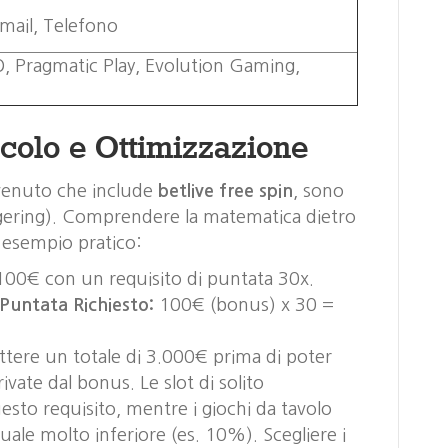
mail, Telefono
O, Pragmatic Play, Evolution Gaming,
lcolo e Ottimizzazione
nvenuto che include
betlive free spin
, sono
wagering). Comprendere la matematica dietro
n esempio pratico:
100€ con un requisito di puntata 30x.
 Puntata Richiesto:
100€ (bonus) x 30 =
ere un totale di 3.000€ prima di poter
ivate dal bonus. Le slot di solito
sto requisito, mentre i giochi da tavolo
le molto inferiore (es. 10%). Scegliere i