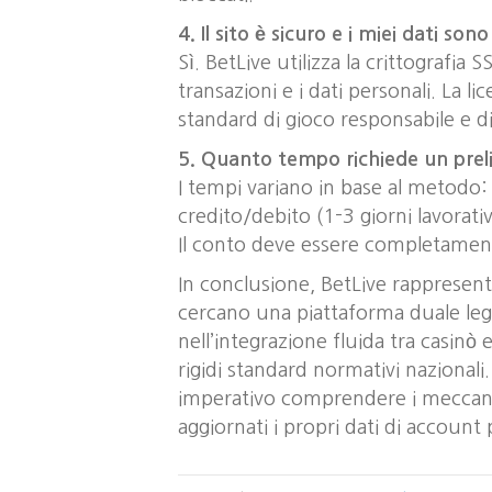
4. Il sito è sicuro e i miei dati son
Sì. BetLive utilizza la crittografia
transazioni e i dati personali. La l
standard di gioco responsabile e di 
5. Quanto tempo richiede un prel
I tempi variano in base al metodo: 
credito/debito (1-3 giorni lavorativ
Il conto deve essere completament
In conclusione, BetLive rappresenta 
cercano una piattaforma duale legi
nell’integrazione fluida tra casinò
rigidi standard normativi nazionali.
imperativo comprendere i meccan
aggiornati i propri dati di account