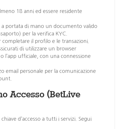
lmeno 18 anni ed essere residente
 a portata di mano un documento valido
ssaporto) per la verifica KYC.
completare il profilo e le transazioni.
sicurati di utilizzare un browser
o l’app ufficiale, con una connessione
zo email personale per la comunicazione
count.
mo Accesso (BetLive
 chiave d’accesso a tutti i servizi. Segui