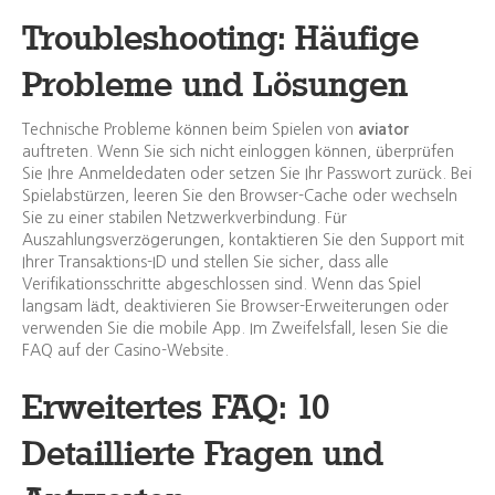
Troubleshooting: Häufige
Probleme und Lösungen
Technische Probleme können beim Spielen von
aviator
auftreten. Wenn Sie sich nicht einloggen können, überprüfen
Sie Ihre Anmeldedaten oder setzen Sie Ihr Passwort zurück. Bei
Spielabstürzen, leeren Sie den Browser-Cache oder wechseln
Sie zu einer stabilen Netzwerkverbindung. Für
Auszahlungsverzögerungen, kontaktieren Sie den Support mit
Ihrer Transaktions-ID und stellen Sie sicher, dass alle
Verifikationsschritte abgeschlossen sind. Wenn das Spiel
langsam lädt, deaktivieren Sie Browser-Erweiterungen oder
verwenden Sie die mobile App. Im Zweifelsfall, lesen Sie die
FAQ auf der Casino-Website.
Erweitertes FAQ: 10
Detaillierte Fragen und