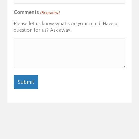
Comments
(Required)
Please let us know what's on your mind. Have a
question for us? Ask away.