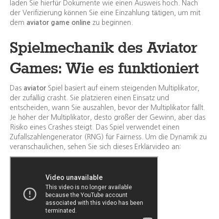
laden Sie hierfür Dokumente wie einen Ausweis hoch. Nach
der Verifizierung können Sie eine Einzahlung tätigen, um mit
dem
aviator game online
zu beginnen.
Spielmechanik des Aviator
Games: Wie es funktioniert
Das
aviator
Spiel basiert auf einem steigenden Multiplikator,
der zufällig crasht. Sie platzieren einen Einsatz und
entscheiden, wann Sie auszahlen, bevor der Multiplikator fällt.
Je höher der Multiplikator, desto größer der Gewinn, aber das
Risiko eines Crashes steigt. Das Spiel verwendet einen
Zufallszahlengenerator (RNG) für Fairness. Um die Dynamik zu
veranschaulichen, sehen Sie sich dieses Erklärvideo an: