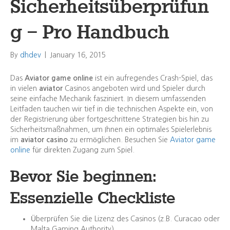
Sicherheitsüberprüfun
g – Pro Handbuch
By
dhdev
|
January 16, 2015
Das
Aviator game online
ist ein aufregendes Crash-Spiel, das
in vielen
aviator
Casinos angeboten wird und Spieler durch
seine einfache Mechanik fasziniert. In diesem umfassenden
Leitfaden tauchen wir tief in die technischen Aspekte ein, von
der Registrierung über fortgeschrittene Strategien bis hin zu
Sicherheitsmaßnahmen, um Ihnen ein optimales Spielerlebnis
im
aviator casino
zu ermöglichen. Besuchen Sie
Aviator game
online
für direkten Zugang zum Spiel.
Bevor Sie beginnen:
Essenzielle Checkliste
Überprüfen Sie die Lizenz des Casinos (z.B. Curacao oder
Malta Gaming Authority).