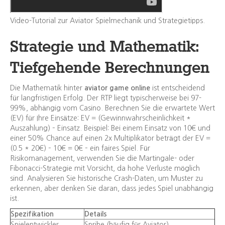
Video-Tutorial zur Aviator Spielmechanik und Strategietipps.
Strategie und Mathematik:
Tiefgehende Berechnungen
Die Mathematik hinter
aviator game online
ist entscheidend
für langfristigen Erfolg. Der RTP liegt typischerweise bei 97-
99%, abhängig vom Casino. Berechnen Sie die erwartete Wert
(EV) für Ihre Einsätze: EV = (Gewinnwahrscheinlichkeit *
Auszahlung) – Einsatz. Beispiel: Bei einem Einsatz von 10€ und
einer 50% Chance auf einen 2x Multiplikator beträgt der EV =
(0.5 * 20€) – 10€ = 0€ – ein faires Spiel. Für
Risikomanagement, verwenden Sie die Martingale- oder
Fibonacci-Strategie mit Vorsicht, da hohe Verluste möglich
sind. Analysieren Sie historische Crash-Daten, um Muster zu
erkennen, aber denken Sie daran, dass jedes Spiel unabhängig
ist.
Spezifikation
Details
Spielentwickler
Spribe (häufig für Aviator)