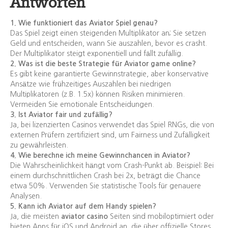
Antworten
1. Wie funktioniert das Aviator Spiel genau?
Das Spiel zeigt einen steigenden Multiplikator an; Sie setzen
Geld und entscheiden, wann Sie auszahlen, bevor es crasht.
Der Multiplikator steigt exponentiell und fällt zufällig.
2. Was ist die beste Strategie für Aviator game online?
Es gibt keine garantierte Gewinnstrategie, aber konservative
Ansätze wie frühzeitiges Auszahlen bei niedrigen
Multiplikatoren (z.B. 1.5x) können Risiken minimieren.
Vermeiden Sie emotionale Entscheidungen.
3. Ist Aviator fair und zufällig?
Ja, bei lizenzierten Casinos verwendet das Spiel RNGs, die von
externen Prüfern zertifiziert sind, um Fairness und Zufälligkeit
zu gewährleisten.
4. Wie berechne ich meine Gewinnchancen in Aviator?
Die Wahrscheinlichkeit hängt vom Crash-Punkt ab. Beispiel: Bei
einem durchschnittlichen Crash bei 2x, beträgt die Chance
etwa 50%. Verwenden Sie statistische Tools für genauere
Analysen.
5. Kann ich Aviator auf dem Handy spielen?
Ja, die meisten
aviator casino
Seiten sind mobiloptimiert oder
bieten Apps für iOS und Android an, die über offizielle Stores