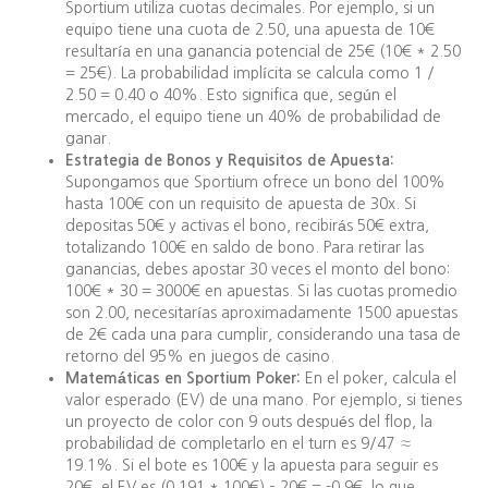
Sportium utiliza cuotas decimales. Por ejemplo, si un
equipo tiene una cuota de 2.50, una apuesta de 10€
resultaría en una ganancia potencial de 25€ (10€ * 2.50
= 25€). La probabilidad implícita se calcula como 1 /
2.50 = 0.40 o 40%. Esto significa que, según el
mercado, el equipo tiene un 40% de probabilidad de
ganar.
Estrategia de Bonos y Requisitos de Apuesta:
Supongamos que Sportium ofrece un bono del 100%
hasta 100€ con un requisito de apuesta de 30x. Si
depositas 50€ y activas el bono, recibirás 50€ extra,
totalizando 100€ en saldo de bono. Para retirar las
ganancias, debes apostar 30 veces el monto del bono:
100€ * 30 = 3000€ en apuestas. Si las cuotas promedio
son 2.00, necesitarías aproximadamente 1500 apuestas
de 2€ cada una para cumplir, considerando una tasa de
retorno del 95% en juegos de casino.
Matemáticas en Sportium Poker:
En el poker, calcula el
valor esperado (EV) de una mano. Por ejemplo, si tienes
un proyecto de color con 9 outs después del flop, la
probabilidad de completarlo en el turn es 9/47 ≈
19.1%. Si el bote es 100€ y la apuesta para seguir es
20€, el EV es (0.191 * 100€) – 20€ = -0.9€, lo que