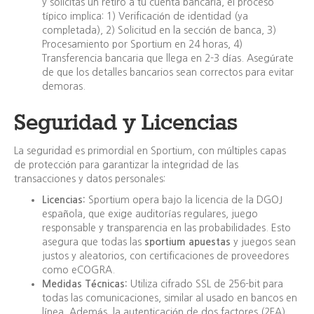
y solicitas un retiro a tu cuenta bancaria, el proceso
típico implica: 1) Verificación de identidad (ya
completada), 2) Solicitud en la sección de banca, 3)
Procesamiento por Sportium en 24 horas, 4)
Transferencia bancaria que llega en 2-3 días. Asegúrate
de que los detalles bancarios sean correctos para evitar
demoras.
Seguridad y Licencias
La seguridad es primordial en Sportium, con múltiples capas
de protección para garantizar la integridad de las
transacciones y datos personales:
Licencias:
Sportium opera bajo la licencia de la DGOJ
española, que exige auditorías regulares, juego
responsable y transparencia en las probabilidades. Esto
asegura que todas las
sportium apuestas
y juegos sean
justos y aleatorios, con certificaciones de proveedores
como eCOGRA.
Medidas Técnicas:
Utiliza cifrado SSL de 256-bit para
todas las comunicaciones, similar al usado en bancos en
línea. Además, la autenticación de dos factores (2FA)