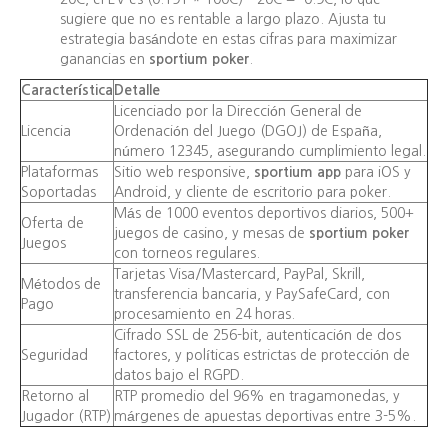
sugiere que no es rentable a largo plazo. Ajusta tu
estrategia basándote en estas cifras para maximizar
ganancias en
sportium poker
.
Característica
Detalle
Licenciado por la Dirección General de
Licencia
Ordenación del Juego (DGOJ) de España,
número 12345, asegurando cumplimiento legal.
Plataformas
Sitio web responsive,
sportium app
para iOS y
Soportadas
Android, y cliente de escritorio para poker.
Más de 1000 eventos deportivos diarios, 500+
Oferta de
juegos de casino, y mesas de
sportium poker
Juegos
con torneos regulares.
Tarjetas Visa/Mastercard, PayPal, Skrill,
Métodos de
transferencia bancaria, y PaySafeCard, con
Pago
procesamiento en 24 horas.
Cifrado SSL de 256-bit, autenticación de dos
Seguridad
factores, y políticas estrictas de protección de
datos bajo el RGPD.
Retorno al
RTP promedio del 96% en tragamonedas, y
Jugador (RTP)
márgenes de apuestas deportivas entre 3-5%.