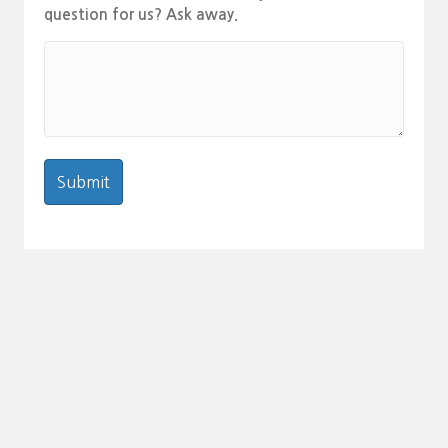
question for us? Ask away.