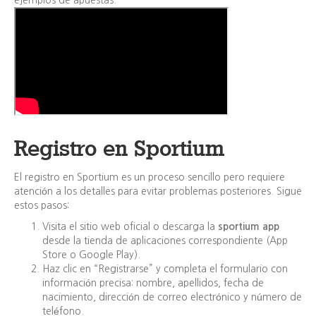
ejemplos de apuestas.
Registro en Sportium
El registro en Sportium es un proceso sencillo pero requiere
atención a los detalles para evitar problemas posteriores. Sigue
estos pasos:
Visita el sitio web oficial o descarga la
sportium app
desde la tienda de aplicaciones correspondiente (App
Store o Google Play).
Haz clic en “Registrarse” y completa el formulario con
información precisa: nombre, apellidos, fecha de
nacimiento, dirección de correo electrónico y número de
teléfono.