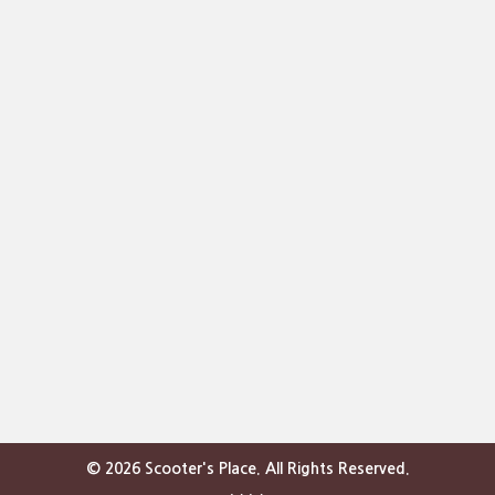
© 2026 Scooter's Place. All Rights Reserved.