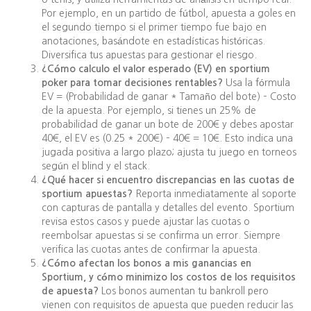
Por ejemplo, en un partido de fútbol, apuesta a goles en
el segundo tiempo si el primer tiempo fue bajo en
anotaciones, basándote en estadísticas históricas.
Diversifica tus apuestas para gestionar el riesgo.
¿Cómo calculo el valor esperado (EV) en
sportium
poker
para tomar decisiones rentables?
Usa la fórmula
EV = (Probabilidad de ganar * Tamaño del bote) – Costo
de la apuesta. Por ejemplo, si tienes un 25% de
probabilidad de ganar un bote de 200€ y debes apostar
40€, el EV es (0.25 * 200€) – 40€ = 10€. Esto indica una
jugada positiva a largo plazo; ajusta tu juego en torneos
según el blind y el stack.
¿Qué hacer si encuentro discrepancias en las cuotas de
sportium apuestas
?
Reporta inmediatamente al soporte
con capturas de pantalla y detalles del evento. Sportium
revisa estos casos y puede ajustar las cuotas o
reembolsar apuestas si se confirma un error. Siempre
verifica las cuotas antes de confirmar la apuesta.
¿Cómo afectan los bonos a mis ganancias en
Sportium, y cómo minimizo los costos de los requisitos
de apuesta?
Los bonos aumentan tu bankroll pero
vienen con requisitos de apuesta que pueden reducir las