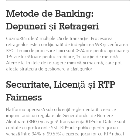
Metode de Banking:
Depuneri și Retrageri
Cazino365 oferă multiple căi de tranzacție. Procesarea
retragerilor este condiționată de îndeplinirea WR și verificarea
KYC. Timpii de procesare tipici sunt 0-24 ore pentru aprobare și
1-5 zile lucrătoare pentru creditare, în funcție de metodă.
Atenție la limitele de retragere minimă și maximă, care pot
afecta strategia de gestionare a câștigurilor.
Securitate, Licență și RTP
Fairness
Platforma operează sub o licență reglementată, ceea ce
impune audituri regulate ale Generatorului de Numere
Aleatoare (RNG) și asigură transparența RTP-ului. Datele sunt
criptate cu protocoole SSL. RTP-urile publice pentru jocuri
variază între 94% și 99.5%; alegerea jocurilor cu RTP ridicat