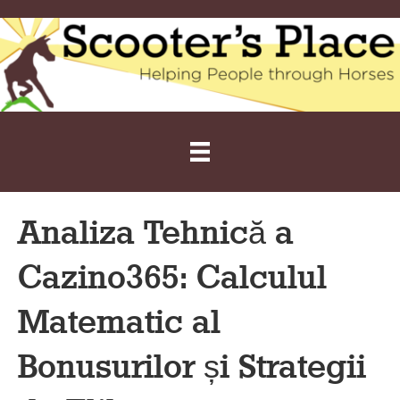
Analiza Tehnică a
Cazino365: Calculul
Matematic al
Bonusurilor și Strategii