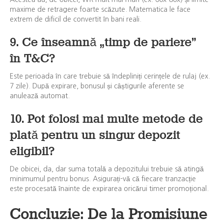
maxime de retragere foarte scăzute. Matematica le face
extrem de dificil de convertit în bani reali.
9. Ce înseamnă „timp de pariere”
în T&C?
Este perioada în care trebuie să îndepliniți cerințele de rulaj (ex.
7 zile). După expirare, bonusul și câștigurile aferente se
anulează automat.
10. Pot folosi mai multe metode de
plată pentru un singur depozit
eligibil?
De obicei, da, dar suma totală a depozitului trebuie să atingă
minimumul pentru bonus. Asigurați-vă că fiecare tranzacție
este procesată înainte de expirarea oricărui timer promoțional.
Concluzie: De la Promisiune