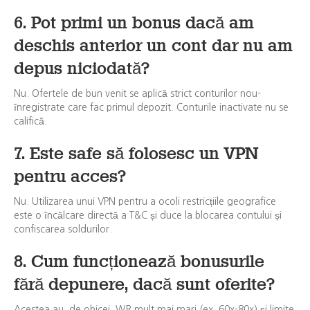
6. Pot primi un bonus dacă am
deschis anterior un cont dar nu am
depus niciodată?
Nu. Ofertele de bun venit se aplică strict conturilor nou-
înregistrate care fac primul depozit. Conturile inactivate nu se
califică.
7. Este safe să folosesc un VPN
pentru acces?
Nu. Utilizarea unui VPN pentru a ocoli restricțiile geografice
este o încălcare directă a T&C și duce la blocarea contului și
confiscarea soldurilor.
8. Cum funcționează bonusurile
fără depunere, dacă sunt oferite?
Acestea au, de obicei, WR mult mai mari (ex. 60x-80x) și limite