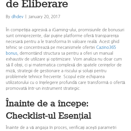
de Eliberare
By
dhdev
|
January 20, 2017
În competiția agresivă a iGaming-ului, promisiunile de bonusuri
sunt omniprezente, dar puține platforme oferă transparența
necesară pentru a le transforma în valoare reală. Acest ghid
tehnic se concentrează pe mecanismele ofertei
Cazino365
bonus
, demontând structura sa pentru a oferi un manual
exhaustiv de utilizare și optimizare. Vom analiza nu doar cum
să îl obții, ci și matematica complexă din spatele cerințelor de
miză, strategii de gestionare a riscului și soluții pentru
problemele tehnice frecvente. Scopul este echiparea
utilizatorului cu o înțelegere profundă care transformă o ofertă
promovată într-un instrument strategic.
Înainte de a începe:
Checklist-ul Esențial
Înainte de a vă angaja în proces, verificați acești parametri