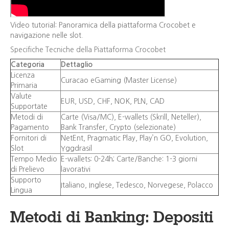
Video tutorial: Panoramica della piattaforma Crocobet e
navigazione nelle slot.
Specifiche Tecniche della Piattaforma Crocobet
Categoria
Dettaglio
Licenza
Curacao eGaming (Master License)
Primaria
Valute
EUR, USD, CHF, NOK, PLN, CAD
Supportate
Metodi di
Carte (Visa/MC), E-wallets (Skrill, Neteller),
Pagamento
Bank Transfer, Crypto (selezionate)
Fornitori di
NetEnt, Pragmatic Play, Play’n GO, Evolution,
Slot
Yggdrasil
Tempo Medio
E-wallets: 0-24h; Carte/Banche: 1-3 giorni
di Prelievo
lavorativi
Supporto
Italiano, Inglese, Tedesco, Norvegese, Polacco
Lingua
Metodi di Banking: Depositi