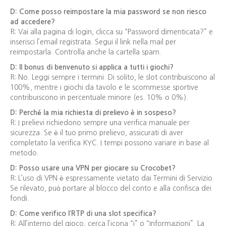
D: Come posso reimpostare la mia password se non riesco
ad accedere?
R: Vai alla pagina di login, clicca su “Password dimenticata?” e
inserisci l’email registrata. Segui il link nella mail per
reimpostarla. Controlla anche la cartella spam.
D: Il bonus di benvenuto si applica a tutti i giochi?
R: No. Leggi sempre i termini. Di solito, le slot contribuiscono al
100%, mentre i giochi da tavolo e le scommesse sportive
contribuiscono in percentuale minore (es. 10% o 0%).
D: Perché la mia richiesta di prelievo è in sospeso?
R: I prelievi richiedono sempre una verifica manuale per
sicurezza. Se è il tuo primo prelievo, assicurati di aver
completato la verifica KYC. I tempi possono variare in base al
metodo.
D: Posso usare una VPN per giocare su Crocobet?
R: L’uso di VPN è espressamente vietato dai Termini di Servizio.
Se rilevato, può portare al blocco del conto e alla confisca dei
fondi.
D: Come verifico l’RTP di una slot specifica?
R: All’interno del gioco, cerca l’icona “i” o “Informazioni”. La