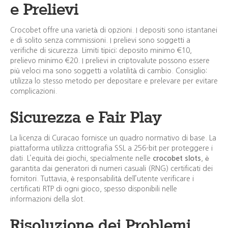
e Prelievi
Crocobet offre una varietà di opzioni. I depositi sono istantanei
e di solito senza commissioni. I prelievi sono soggetti a
verifiche di sicurezza. Limiti tipici: deposito minimo €10,
prelievo minimo €20. I prelievi in criptovalute possono essere
più veloci ma sono soggetti a volatilità di cambio. Consiglio:
utilizza lo stesso metodo per depositare e prelevare per evitare
complicazioni.
Sicurezza e Fair Play
La licenza di Curacao fornisce un quadro normativo di base. La
piattaforma utilizza crittografia SSL a 256-bit per proteggere i
dati. L’equità dei giochi, specialmente nelle
crocobet slots
, è
garantita dai generatori di numeri casuali (RNG) certificati dei
fornitori. Tuttavia, è responsabilità dell’utente verificare i
certificati RTP di ogni gioco, spesso disponibili nelle
informazioni della slot.
Risoluzione dei Problemi