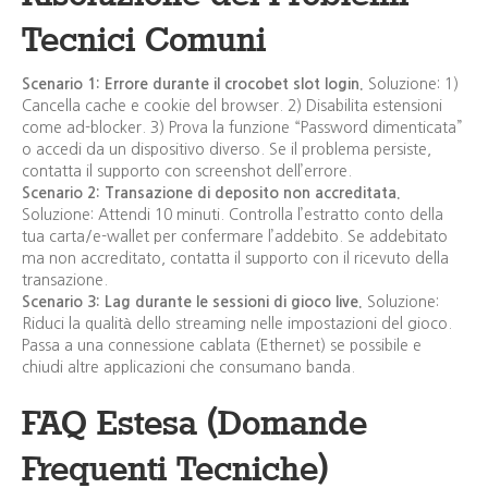
Tecnici Comuni
Scenario 1: Errore durante il
crocobet slot login
.
Soluzione: 1)
Cancella cache e cookie del browser. 2) Disabilita estensioni
come ad-blocker. 3) Prova la funzione “Password dimenticata”
o accedi da un dispositivo diverso. Se il problema persiste,
contatta il supporto con screenshot dell’errore.
Scenario 2: Transazione di deposito non accreditata.
Soluzione: Attendi 10 minuti. Controlla l’estratto conto della
tua carta/e-wallet per confermare l’addebito. Se addebitato
ma non accreditato, contatta il supporto con il ricevuto della
transazione.
Scenario 3: Lag durante le sessioni di gioco live.
Soluzione:
Riduci la qualità dello streaming nelle impostazioni del gioco.
Passa a una connessione cablata (Ethernet) se possibile e
chiudi altre applicazioni che consumano banda.
FAQ Estesa (Domande
Frequenti Tecniche)