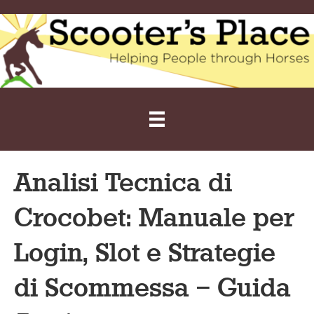
Analisi Tecnica di
Crocobet: Manuale per
Login, Slot e Strategie
di Scommessa – Guida