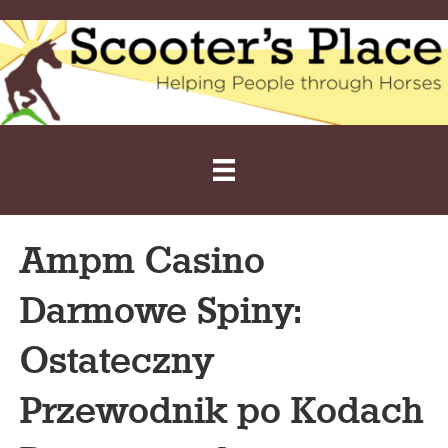
Ampm Casino
Darmowe Spiny:
Ostateczny
Przewodnik po Kodach