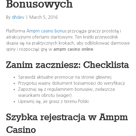
Bonusowych
By
dhdev
|
March 5, 2016
Platforma
Ampm casino bonus
przyciąga graczy prostotą i
atrakcyjnymi ofertami startowymi. Ten krótki przewodnik
skupia się na praktycznych krokach, aby odblokować darmowe
spiny i rozpocząć grę w
ampm casino online
.
Zanim zaczniesz: Checklista
Sprawdź aktualne promocje na stronie głównej.
Przygotuj ważny dokument tożsamości do weryfikacji.
Zapoznaj się z regulaminem bonusów, zwłaszcza
warunkami obrotu (wager).
Upewnij się, że grasz z terenu Polski.
Szybka rejestracja w Ampm
Casino