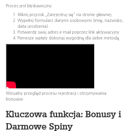
Proces jest błyskawiczny:
Kliknij przycisk „Zarejestruj się” na stronie głównej.
Wypełnij formularz danymi osobowymi (imię, nazwisko,
data urodzenia).
Potwierdź swój adres e-mail poprzez link aktywacyjny.
Pierwsze wpłaty dokonaj wygodną dla siebie metodą.
Wizualny przegląd procesu rejestracji i otrzymywania
bonusów.
Kluczowa funkcja: Bonusy i
Darmowe Spiny