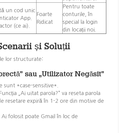
Pentru toate
ită un cod unic
Foarte
conturile, în
nticator App.
Ridicat
special la login
ctor (ce ai).
din locații noi.
enarii și Soluții
e lor structurate:
rectă” sau „Utilizator Negăsit”
e sunt *case-sensitive*.
Funcția „Ai uitat parola?” va reseta parola
e resetare expiră în 1-2 ore din motive de
Ai folosit poate Gmail în loc de