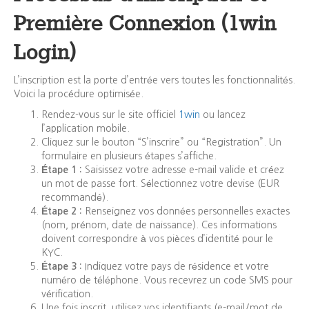
Première Connexion (1win
Login)
L’inscription est la porte d’entrée vers toutes les fonctionnalités.
Voici la procédure optimisée.
Rendez-vous sur le site officiel
1win
ou lancez
l’application mobile.
Cliquez sur le bouton “S’inscrire” ou “Registration”. Un
formulaire en plusieurs étapes s’affiche.
Étape 1 :
Saisissez votre adresse e-mail valide et créez
un mot de passe fort. Sélectionnez votre devise (EUR
recommandé).
Étape 2 :
Renseignez vos données personnelles exactes
(nom, prénom, date de naissance). Ces informations
doivent correspondre à vos pièces d’identité pour le
KYC.
Étape 3 :
Indiquez votre pays de résidence et votre
numéro de téléphone. Vous recevrez un code SMS pour
vérification.
Une fois inscrit, utilisez vos identifiants (e-mail/mot de