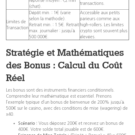
réponse moyen : <2 min
transactions.
(chat).
Dépôt min. : 1€ (varie
Accessible aux petits
selon la méthode).
parieurs comme aux
Limites de
Retrait min. : 1.5€. Retrait
high-rollers. Les limites
Transaction
max. journalier : jusqu’à
crypto sont souvent plus
500 000€.
élevées.
Stratégie et Mathématiques
des Bonus : Calcul du Coût
Réel
Les bonus sont des instruments financiers conditionnels.
Comprendre leur mathématique est essentiel. Prenons
l’exemple typique d’un bonus de bienvenue de 200% jusqu’à
500€ sur le casino, avec des conditions de mise (wagering) de
x40.
Scénario :
Vous déposez 200€ et recevez un bonus de
400€. Votre solde total jouable est de 600€.