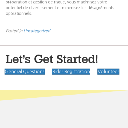
préparation et gestion de risque, vous maximisez votre
potentiel de divertissement et minimisez les désagréments
opérationnels.
Posted in
Uncategorized
Let's Get Started!
General Questions
Rider Registration
Volunteer