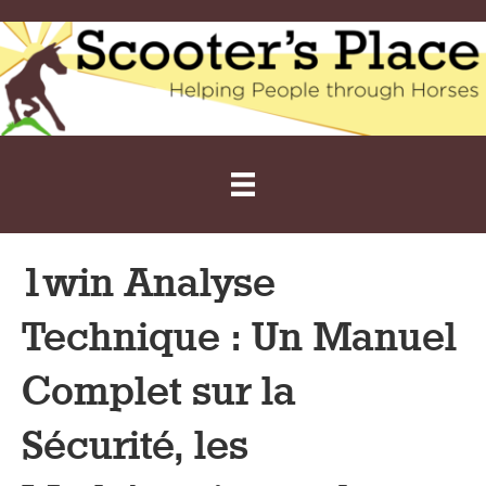
1win Analyse
Technique : Un Manuel
Complet sur la
Sécurité, les