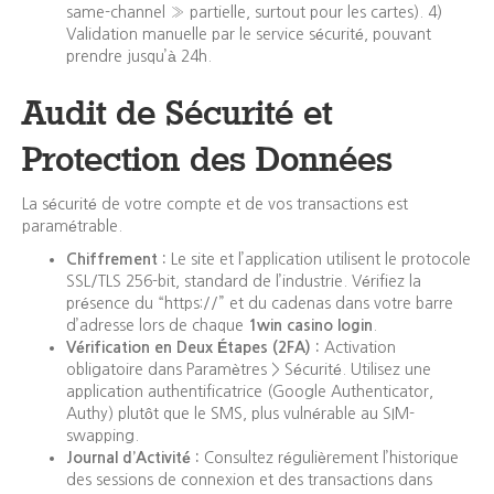
same-channel » partielle, surtout pour les cartes). 4)
Validation manuelle par le service sécurité, pouvant
prendre jusqu’à 24h.
Audit de Sécurité et
Protection des Données
La sécurité de votre compte et de vos transactions est
paramétrable.
Chiffrement :
Le site et l’application utilisent le protocole
SSL/TLS 256-bit, standard de l’industrie. Vérifiez la
présence du “https://” et du cadenas dans votre barre
d’adresse lors de chaque
1win casino login
.
Vérification en Deux Étapes (2FA) :
Activation
obligatoire dans Paramètres > Sécurité. Utilisez une
application authentificatrice (Google Authenticator,
Authy) plutôt que le SMS, plus vulnérable au SIM-
swapping.
Journal d’Activité :
Consultez régulièrement l’historique
des sessions de connexion et des transactions dans