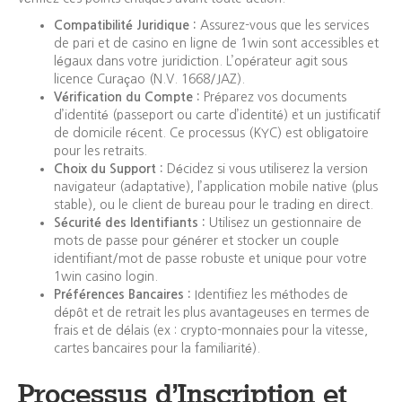
Compatibilité Juridique :
Assurez-vous que les services
de pari et de casino en ligne de 1win sont accessibles et
légaux dans votre juridiction. L’opérateur agit sous
licence Curaçao (N.V. 1668/JAZ).
Vérification du Compte :
Préparez vos documents
d’identité (passeport ou carte d’identité) et un justificatif
de domicile récent. Ce processus (KYC) est obligatoire
pour les retraits.
Choix du Support :
Décidez si vous utiliserez la version
navigateur (adaptative), l’application mobile native (plus
stable), ou le client de bureau pour le trading en direct.
Sécurité des Identifiants :
Utilisez un gestionnaire de
mots de passe pour générer et stocker un couple
identifiant/mot de passe robuste et unique pour votre
1win casino login.
Préférences Bancaires :
Identifiez les méthodes de
dépôt et de retrait les plus avantageuses en termes de
frais et de délais (ex : crypto-monnaies pour la vitesse,
cartes bancaires pour la familiarité).
Processus d’Inscription et