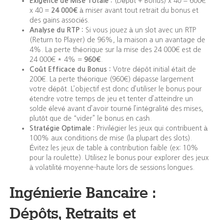
Exigence de Mise Totale :
(Dépôt + Bonus) x 40 = 600€
x 40 =
24 000€
à miser avant tout retrait du bonus et
des gains associés.
Analyse du RTP :
Si vous jouez à un slot avec un RTP
(Return to Player) de 96%, la maison a un avantage de
4%. La perte théorique sur la mise des 24 000€ est de
24 000€ * 4% =
960€
.
Coût Efficace du Bonus :
Votre dépôt initial était de
200€. La perte théorique (960€) dépasse largement
votre dépôt. L’objectif est donc d’utiliser le bonus pour
étendre votre temps de jeu et tenter d’atteindre un
solde élevé avant d’avoir tourné l’intégralité des mises,
plutôt que de “vider” le bonus en cash.
Stratégie Optimale :
Privilégier les jeux qui contribuent à
100% aux conditions de mise (la plupart des slots).
Évitez les jeux de table à contribution faible (ex: 10%
pour la roulette). Utilisez le bonus pour explorer des jeux
à volatilité moyenne-haute lors de sessions longues.
Ingénierie Bancaire :
Dépôts, Retraits et